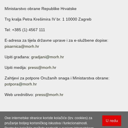
Ministarstvo obrane Republike Hrvatske
Trg kralja Petra Krešimira IV br. 1 10000 Zagreb
Tel: +385 (1) 4567 111
E-adresa za tijela državne uprave i za e-službene dopise:
pisarnica@morh.hr
Upiti građana:
gradjani@morh.hr
Upiti medija:
press@morh.hr
Zahtjevi za potpore Oružanih snaga i Ministarstva obrane:
potpora@morh.hr
Web uredništvo:
press@morh.hr
Ove internetske stranice koriste kolačiće (tzv. cookies) za
U redu
pružanje boljeg korisničkog iskustva i funkcionalnosti.