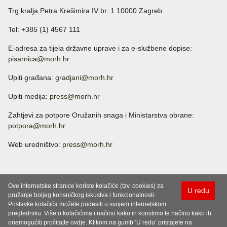
Trg kralja Petra Krešimira IV br. 1 10000 Zagreb
Tel: +385 (1) 4567 111
E-adresa za tijela državne uprave i za e-službene dopise:
pisarnica@morh.hr
Upiti građana:
gradjani@morh.hr
Upiti medija:
press@morh.hr
Zahtjevi za potpore Oružanih snaga i Ministarstva obrane:
potpora@morh.hr
Web uredništvo:
press@morh.hr
Ove internetske stranice koriste kolačiće (tzv. cookies) za
U redu
pružanje boljeg korisničkog iskustva i funkcionalnosti.
Postavke kolačića možete podesiti u svojem internetskom
pregledniku. Više o kolačićima i načinu kako ih koristimo te načinu kako ih
onemogućiti pročitajte ovdje. Klikom na gumb ‘U redu’ pristajete na