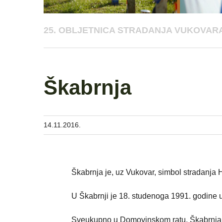
25. OBLJETNICA STRADANJA VUKOVARA
Škabrnja
14.11.2016.
Škabrnja je, uz Vukovar, simbol stradanja
U Škabrnji je 18. studenoga 1991. godine ub
Sveukupno u Domovinskom ratu, Škabrnja je 