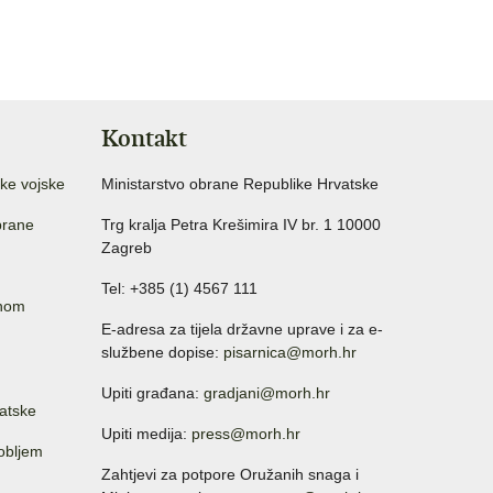
Kontakt
ke vojske
Ministarstvo obrane Republike Hrvatske
brane
Trg kralja Petra Krešimira IV br. 1 10000
Zagreb
Tel: +385 (1) 4567 111
anom
E-adresa za tijela državne uprave i za e-
službene dopise:
pisarnica@morh.hr
Upiti građana:
gradjani@morh.hr
atske
Upiti medija:
press@morh.hr
sobljem
Zahtjevi za potpore Oružanih snaga i