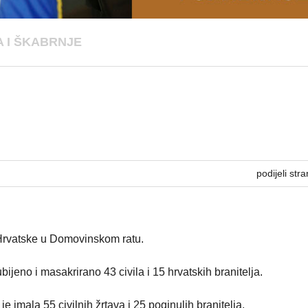
 I ŠKABRNJE
podijeli stra
 Hrvatske u Domovinskom ratu.
ijeno i masakrirano 43 civila i 15 hrvatskih branitelja.
imala 55 civilnih žrtava i 25 poginulih branitelja.