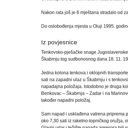
Nakon rata još je 6 mještana stradalo od z
Do oslobođenja mjesta u Oluji 1995. godine
Iz povjesnice
Tenkovsko-pješačke snage Jugoslavenske 
Škabrnju tog sudbonosnog dana 18. 11. 199
Jedna kolona tenkova i oklopnih transporte
sati na zapadni ulaz u Škabrnju i s tenko
napadajna položaja. Istodobno je druga kol
Benkovac – Škabrnja – Zadar i na Marinovc
također napadni položaj.
Sam napad i usklađena vatrena priprema po
oko 7,30 sati iz raketno-topničkog oružja, o
Glavni udar i težište napada agresora bil