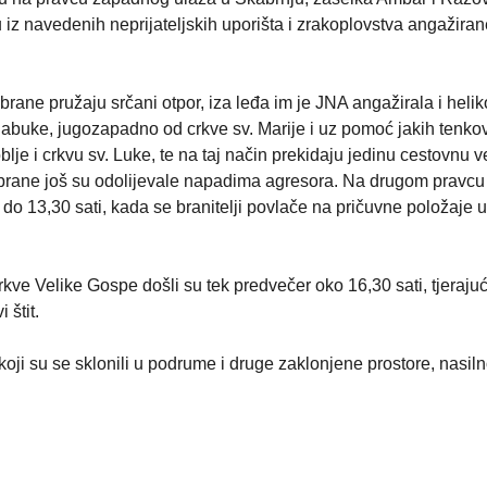
 iz navedenih neprijateljskih uporišta i zrakoplovstva angažiran
rane pružaju srčani otpor, iza leđa im je JNA angažirala i heli
Jabuke, jugozapadno od crkve sv. Marije i uz pomoć jakih tenko
lje i crkvu sv. Luke, te na taj način prekidaju jedinu cestovnu 
brane još su odolijevale napadima agresora. Na drugom pravcu i
do 13,30 sati, kada se branitelji povlače na pričuvne položaje u
crkve Velike Gospe došli su tek predvečer oko 16,30 sati, tjerajuć
 štit.
, koji su se sklonili u podrume i druge zaklonjene prostore, nasil