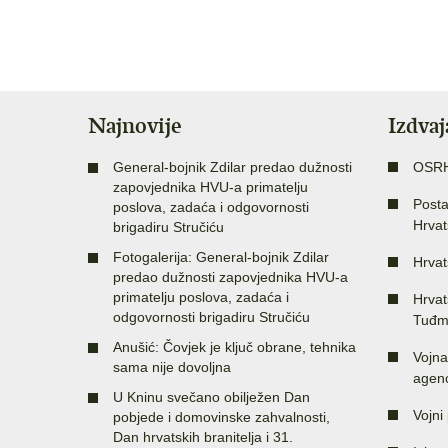
Najnovije
Izdva
General-bojnik Zdilar predao dužnosti
OSR
zapovjednika HVU-a primatelju
Posta
poslova, zadaća i odgovornosti
Hrvat
brigadiru Stručiću
Fotogalerija: General-bojnik Zdilar
Hrvat
predao dužnosti zapovjednika HVU-a
primatelju poslova, zadaća i
Hrvat
odgovornosti brigadiru Stručiću
Tuđm
Anušić: Čovjek je ključ obrane, tehnika
Vojna
sama nije dovoljna
agenc
U Kninu svečano obilježen Dan
Vojni 
pobjede i domovinske zahvalnosti,
Dan hrvatskih branitelja i 31.