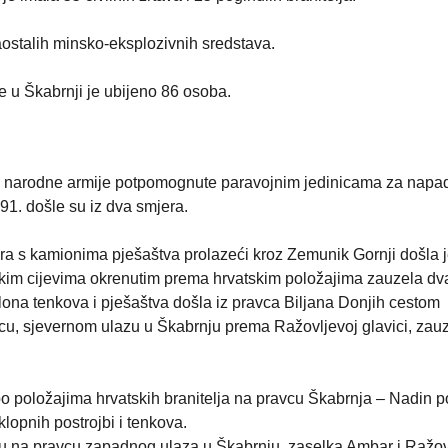
aostalih minsko-eksplozivnih sredstava.
 u Škabrnji je ubijeno 86 osoba.
narodne armije potpomognute paravojnim jedinicama za napa
1. došle su iz dva smjera.
ra s kamionima pješaštva prolazeći kroz Zemunik Gornji došla 
vskim cijevima okrenutim prema hrvatskim položajima zauzela dv
ona tenkova i pješaštva došla iz pravca Biljana Donjih cestom
u, sjevernom ulazu u Škabrnju prema Ražovljevoj glavici, zau
 položajima hrvatskih branitelja na pravcu Škabrnja – Nadin p
klopnih postrojbi i tenkova.
i su na pravcu zapadnog ulaza u Škabrnju, zaselka Ambar i Ražo