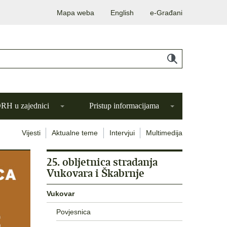
Mapa weba
English
e-Građani
H u zajednici
Pristup informacijama
Vijesti
Aktualne teme
Intervjui
Multimedija
25. obljetnica stradanja
Vukovara i Škabrnje
Vukovar
Povjesnica