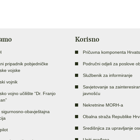
jamo
Korisno
H
Pričuvna komponenta Hrvats
ni pripadnik pobjedničke
Područni odjeli za poslove o
ske vojske
Službenik za informiranje
ski vojnik
Savjetovanje sa zainteresir
sko vojno učilište “Dr. Franjo
javnošću
an”
Nekretnine MORH-a
 sigurnosno-obavještajna
Obalna straža Republike Hrv
ija
Središnjica za upravljanje o
pilot
Upiti građana