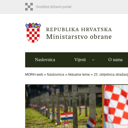
Središnji državni portal
Naslovnica
Vijesti
O nama
MORH web »
Naslovnica
»
Aktualne teme
»
25. obljetnica stradan