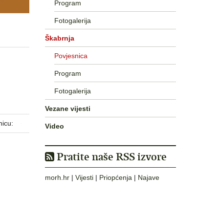
Program
Fotogalerija
Škabrnja
Povjesnica
Program
Fotogalerija
Vezane vijesti
nicu:
Video
Pratite naše RSS izvore
morh.hr
|
Vijesti
|
Priopćenja
|
Najave