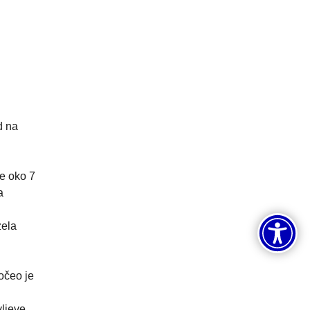
d na
je oko 7
a
zela
očeo je
vljeve