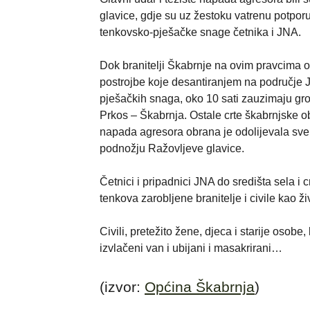
glavice, gdje su uz žestoku vatrenu potporu
tenkovsko-pješačke snage četnika i JNA.
Dok branitelji Škabrnje na ovim pravcima ob
postrojbe koje desantiranjem na područje 
pješačkih snaga, oko 10 sati zauzimaju grob
Prkos – Škabrnja. Ostale crte škabrnjske o
napada agresora obrana je odolijevala sve 
podnožju Ražovljeve glavice.
Četnici i pripadnici JNA do središta sela i 
tenkova zarobljene branitelje i civile kao živi
Civili, pretežito žene, djeca i starije osobe
izvlačeni van i ubijani i masakrirani…
(izvor:
Općina Škabrnja
)