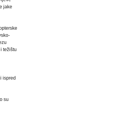
e jake
kopterske
vsko-
vezu
 težištu
i ispred
no su