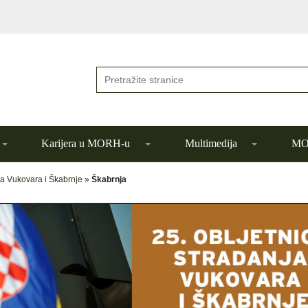
Karijera u MORH-u
Multimedija
MOR
ja Vukovara i Škabrnje
»
Škabrnja