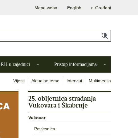
Mapa weba
English
e-Građani
H u zajednici
Pristup informacijama
Vijesti
Aktualne teme
Intervjui
Multimedija
25. obljetnica stradanja
Vukovara i Škabrnje
Vukovar
Povjesnica