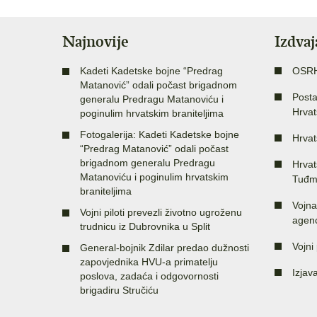
Najnovije
Izdva
Kadeti Kadetske bojne “Predrag
OSR
Matanović” odali počast brigadnom
Posta
generalu Predragu Matanoviću i
Hrvat
poginulim hrvatskim braniteljima
Fotogalerija: Kadeti Kadetske bojne
Hrvat
“Predrag Matanović” odali počast
brigadnom generalu Predragu
Hrvat
Matanoviću i poginulim hrvatskim
Tuđm
braniteljima
Vojna
Vojni piloti prevezli životno ugroženu
agenc
trudnicu iz Dubrovnika u Split
Vojni 
General-bojnik Zdilar predao dužnosti
zapovjednika HVU-a primatelju
Izjav
poslova, zadaća i odgovornosti
brigadiru Stručiću