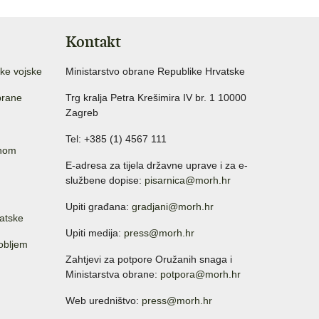
Kontakt
ke vojske
Ministarstvo obrane Republike Hrvatske
brane
Trg kralja Petra Krešimira IV br. 1 10000
Zagreb
Tel: +385 (1) 4567 111
anom
E-adresa za tijela državne uprave i za e-
službene dopise:
pisarnica@morh.hr
Upiti građana:
gradjani@morh.hr
atske
Upiti medija:
press@morh.hr
sobljem
Zahtjevi za potpore Oružanih snaga i
Ministarstva obrane:
potpora@morh.hr
Web uredništvo:
press@morh.hr