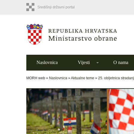
Središnji državni portal
Naslovnica
Vijesti
O nama
MORH web »
Naslovnica
»
Aktualne teme
»
25. obljetnica stradan