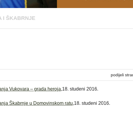
 I ŠKABRNJE
podijeli stra
danja Vukovara – grada heroja
,18. studeni 2016.
adanja Škabrnje u Domovinskom ratu
,18. studeni 2016.