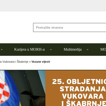
Karijera u MORH-u
Multimedija
MOR
ja Vukovara i Škabrnje
»
Vezane vijesti