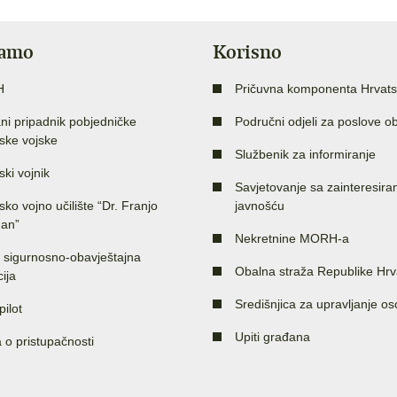
jamo
Korisno
H
Pričuvna komponenta Hrvats
ni pripadnik pobjedničke
Područni odjeli za poslove o
ske vojske
Službenik za informiranje
ski vojnik
Savjetovanje sa zainteresir
sko vojno učilište “Dr. Franjo
javnošću
an”
Nekretnine MORH-a
 sigurnosno-obavještajna
Obalna straža Republike Hrv
ija
Središnjica za upravljanje o
pilot
Upiti građana
a o pristupačnosti