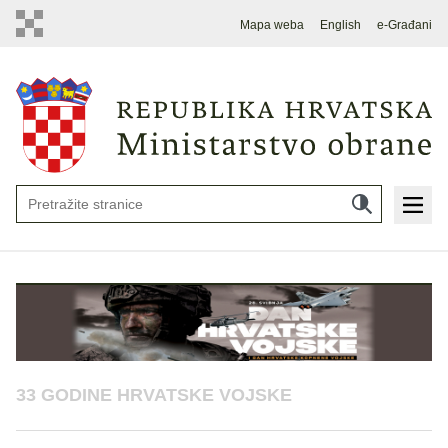
Mapa weba
English
e-Građani
33 GODINE HRVATSKE VOJSKE