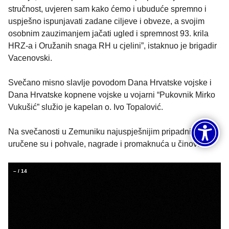
stručnost, uvjeren sam kako ćemo i ubuduće spremno i
uspješno ispunjavati zadane ciljeve i obveze, a svojim
osobnim zauzimanjem jačati ugled i spremnost 93. krila
HRZ-a i Oružanih snaga RH u cjelini”, istaknuo je brigadir
Vacenovski.
Svečano misno slavlje povodom Dana Hrvatske vojske i
Dana Hrvatske kopnene vojske u vojarni “Pukovnik Mirko
Vukušić” služio je kapelan o. Ivo Topalović.
Na svečanosti u Zemuniku najuspješnijim pripadnicima
uručene su i pohvale, nagrade i promaknuća u činove.
–
/
14