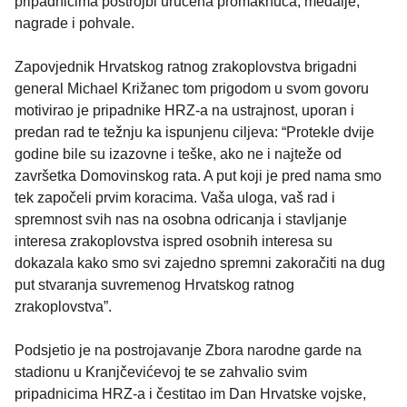
pripadnicima postrojbi uručena promaknuća, medalje,
nagrade i pohvale.
Zapovjednik Hrvatskog ratnog zrakoplovstva brigadni
general Michael Križanec tom prigodom u svom govoru
motivirao je pripadnike HRZ-a na ustrajnost, uporan i
predan rad te težnju ka ispunjenu ciljeva: “Protekle dvije
godine bile su izazovne i teške, ako ne i najteže od
završetka Domovinskog rata. A put koji je pred nama smo
tek započeli prvim koracima. Vaša uloga, vaš rad i
spremnost svih nas na osobna odricanja i stavljanje
interesa zrakoplovstva ispred osobnih interesa su
dokazala kako smo svi zajedno spremni zakoračiti na dug
put stvaranja suvremenog Hrvatskog ratnog
zrakoplovstva”.
Podsjetio je na postrojavanje Zbora narodne garde na
stadionu u Kranjčevićevoj te se zahvalio svim
pripadnicima HRZ-a i čestitao im Dan Hrvatske vojske,