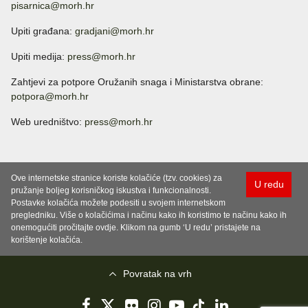
pisarnica@morh.hr
Upiti građana:
gradjani@morh.hr
Upiti medija:
press@morh.hr
Zahtjevi za potpore Oružanih snaga i Ministarstva obrane:
potpora@morh.hr
Web uredništvo:
press@morh.hr
Ove internetske stranice koriste kolačiće (tzv. cookies) za
U redu
pružanje boljeg korisničkog iskustva i funkcionalnosti.
Postavke kolačića možete podesiti u svojem internetskom
pregledniku. Više o kolačićima i načinu kako ih koristimo te načinu kako ih
onemogućiti pročitajte ovdje. Klikom na gumb ‘U redu’ pristajete na
korištenje kolačića.
Povratak na vrh