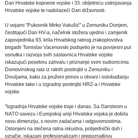
Dan Hrvatske kopnene vojske i 33. obljetnicu ustrojavanja
Hrvatske vojske te nadolazeći Dan državnosti.
U vojarni “Pukovnik Mirko Vukušić” u Zemuniku Donjem,
čestitajući Dan HV-a, načelnik stožera ujedno i zamjenik
zapovjednika 93. krila Hrvatskog ratnog zrakoplovstva
brigadir Tomislav Vacenovski podsjetio je na povijesni put
osnutka i razvoja svih sastavnica Hrvatske vojske
iskazujući posebnu zahvalu i priznanje svim sudionicima
Domovinskog rata iz ratnih postrojbi u Zemuniku i
Divuljama, kako za pruženi prinos u obrani i oslobađanju
Hrvatske tako i u izgradnji postrojbi HRZ-a i Hrvatske
vojske.
“Izgradnja Hrvatske vojske traje i danas. Sa članstvom u
NATO savezu i Europskoj uniji Hrvatska vojska je dobila
novu dimenziju, s novim zadaćama i odgovornostima.
Oslonjeni na stečena ratna iskustva, pobjednički duh i
ozračje, iskazani profesionalizam i prepoznatljivu