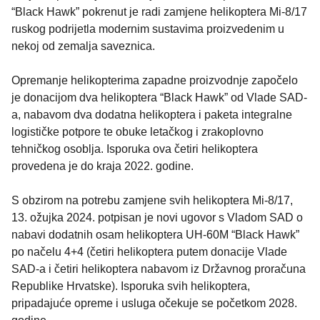
“Black Hawk” pokrenut je radi zamjene helikoptera Mi-8/17
ruskog podrijetla modernim sustavima proizvedenim u
nekoj od zemalja saveznica.
Opremanje helikopterima zapadne proizvodnje započelo
je donacijom dva helikoptera “Black Hawk” od Vlade SAD-
a, nabavom dva dodatna helikoptera i paketa integralne
logističke potpore te obuke letačkog i zrakoplovno
tehničkog osoblja. Isporuka ova četiri helikoptera
provedena je do kraja 2022. godine.
S obzirom na potrebu zamjene svih helikoptera Mi-8/17,
13. ožujka 2024. potpisan je novi ugovor s Vladom SAD o
nabavi dodatnih osam helikoptera UH-60M “Black Hawk”
po načelu 4+4 (četiri helikoptera putem donacije Vlade
SAD-a i četiri helikoptera nabavom iz Državnog proračuna
Republike Hrvatske). Isporuka svih helikoptera,
pripadajuće opreme i usluga očekuje se početkom 2028.