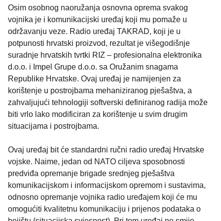
Osim osobnog naoružanja osnovna oprema svakog
vojnika je i komunikacijski uređaj koji mu pomaže u
održavanju veze. Radio uređaj TAKRAD, koji je u
potpunosti hrvatski proizvod, rezultat je višegodišnje
suradnje hrvatskih tvrtki RIZ – profesionalna elektronika
d.o.o. i Impel Grupe d.o.o. sa Oružanim snagama
Republike Hrvatske. Ovaj uređaj je namijenjen za
korištenje u postrojbama mehaniziranog pješaštva, a
zahvaljujući tehnologiji softverski definiranog radija može
biti vrlo lako modificiran za korištenje u svim drugim
situacijama i postrojbama.
Ovaj uređaj bit će standardni ručni radio uređaj Hrvatske
vojske. Naime, jedan od NATO ciljeva sposobnosti
predviđa opremanje brigade srednjeg pješaštva
komunikacijskom i informacijskom opremom i sustavima,
odnosno opremanje vojnika radio uređajem koji će mu
omogućiti kvalitetnu komunikaciju i prijenos podataka o
bojištu (situacijska svjesnost). Pri tom uređaj ne smije