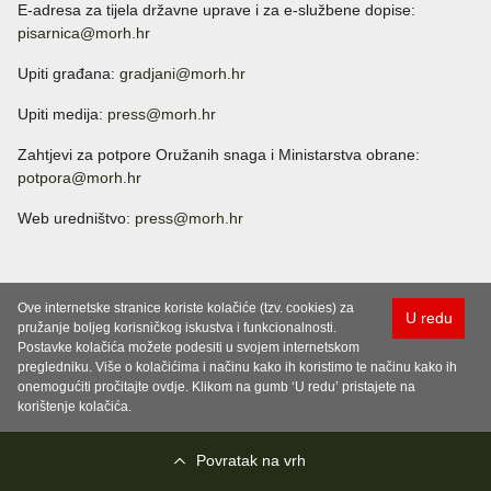
E-adresa za tijela državne uprave i za e-službene dopise:
pisarnica@morh.hr
Upiti građana:
gradjani@morh.hr
Upiti medija:
press@morh.hr
Zahtjevi za potpore Oružanih snaga i Ministarstva obrane:
potpora@morh.hr
Web uredništvo:
press@morh.hr
Ove internetske stranice koriste kolačiće (tzv. cookies) za
U redu
pružanje boljeg korisničkog iskustva i funkcionalnosti.
Postavke kolačića možete podesiti u svojem internetskom
pregledniku. Više o kolačićima i načinu kako ih koristimo te načinu kako ih
onemogućiti pročitajte ovdje. Klikom na gumb ‘U redu’ pristajete na
korištenje kolačića.
Povratak na vrh