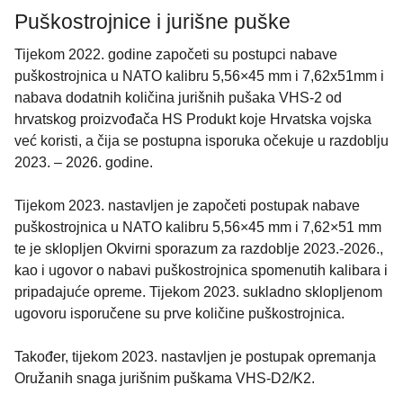
Puškostrojnice i jurišne puške
Tijekom 2022. godine započeti su postupci nabave
puškostrojnica u NATO kalibru 5,56×45 mm i 7,62x51mm i
nabava dodatnih količina jurišnih pušaka VHS-2 od
hrvatskog proizvođača HS Produkt koje Hrvatska vojska
već koristi, a čija se postupna isporuka očekuje u razdoblju
2023. – 2026. godine.
Tijekom 2023. nastavljen je započeti postupak nabave
puškostrojnica u NATO kalibru 5,56×45 mm i 7,62×51 mm
te je sklopljen Okvirni sporazum za razdoblje 2023.-2026.,
kao i ugovor o nabavi puškostrojnica spomenutih kalibara i
pripadajuće opreme. Tijekom 2023. sukladno sklopljenom
ugovoru isporučene su prve količine puškostrojnica.
Također, tijekom 2023. nastavljen je postupak opremanja
Oružanih snaga jurišnim puškama VHS-D2/K2.