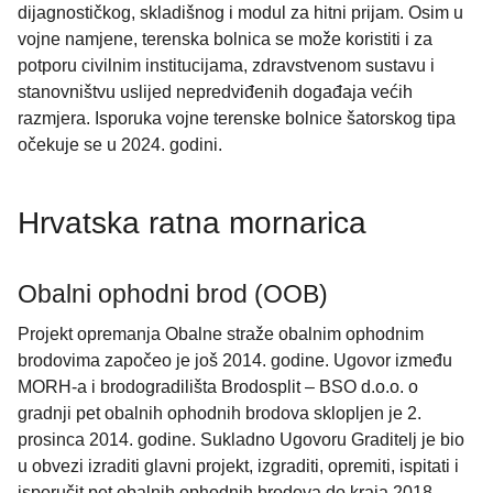
dijagnostičkog, skladišnog i modul za hitni prijam. Osim u
vojne namjene, terenska bolnica se može koristiti i za
potporu civilnim institucijama, zdravstvenom sustavu i
stanovništvu uslijed nepredviđenih događaja većih
razmjera. Isporuka vojne terenske bolnice šatorskog tipa
očekuje se u 2024. godini.
Hrvatska ratna mornarica
Obalni ophodni brod (OOB)
Projekt opremanja Obalne straže obalnim ophodnim
brodovima započeo je još 2014. godine. Ugovor između
MORH-a i brodogradilišta Brodosplit – BSO d.o.o. o
gradnji pet obalnih ophodnih brodova sklopljen je 2.
prosinca 2014. godine. Sukladno Ugovoru Graditelj je bio
u obvezi izraditi glavni projekt, izgraditi, opremiti, ispitati i
isporučit pet obalnih ophodnih brodova do kraja 2018.,