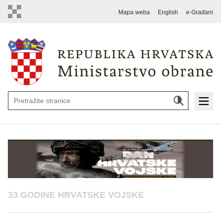
Mapa weba
English
e-Građani
33 GODINE HRVATSKE VOJSKE