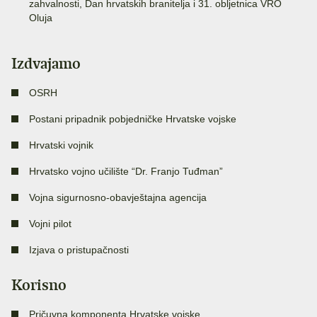
zahvalnosti, Dan hrvatskih branitelja i 31. obljetnica VRO
Oluja
Izdvajamo
OSRH
Postani pripadnik pobjedničke Hrvatske vojske
Hrvatski vojnik
Hrvatsko vojno učilište “Dr. Franjo Tuđman”
Vojna sigurnosno-obavještajna agencija
Vojni pilot
Izjava o pristupačnosti
Korisno
Pričuvna komponenta Hrvatske vojske