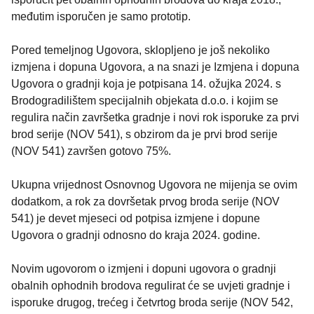
međutim isporučen je samo prototip.
Pored temeljnog Ugovora, sklopljeno je još nekoliko
izmjena i dopuna Ugovora, a na snazi je Izmjena i dopuna
Ugovora o gradnji koja je potpisana 14. ožujka 2024. s
Brodogradilištem specijalnih objekata d.o.o. i kojim se
regulira način završetka gradnje i novi rok isporuke za prvi
brod serije (NOV 541), s obzirom da je prvi brod serije
(NOV 541) završen gotovo 75%.
Ukupna vrijednost Osnovnog Ugovora ne mijenja se ovim
dodatkom, a rok za dovršetak prvog broda serije (NOV
541) je devet mjeseci od potpisa izmjene i dopune
Ugovora o gradnji odnosno do kraja 2024. godine.
Novim ugovorom o izmjeni i dopuni ugovora o gradnji
obalnih ophodnih brodova regulirat će se uvjeti gradnje i
isporuke drugog, trećeg i četvrtog broda serije (NOV 542,