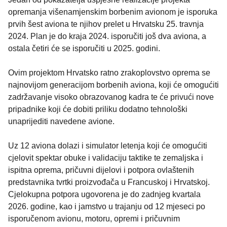
opremanja višenamjenskim borbenim avionom je isporuka
prvih šest aviona te njihov prelet u Hrvatsku 25. travnja
2024. Plan je do kraja 2024. isporučiti još dva aviona, a
ostala četiri će se isporučiti u 2025. godini.
Ovim projektom Hrvatsko ratno zrakoplovstvo oprema se
najnovijom generacijom borbenih aviona, koji će omogućiti
zadržavanje visoko obrazovanog kadra te će privući nove
pripadnike koji će dobiti priliku dodatno tehnološki
unaprijediti navedene avione.
Uz 12 aviona dolazi i simulator letenja koji će omogućiti
cjelovit spektar obuke i validaciju taktike te zemaljska i
ispitna oprema, pričuvni dijelovi i potpora ovlaštenih
predstavnika tvrtki proizvođača u Francuskoj i Hrvatskoj.
Cjelokupna potpora ugovorena je do zadnjeg kvartala
2026. godine, kao i jamstvo u trajanju od 12 mjeseci po
isporučenom avionu, motoru, opremi i pričuvnim