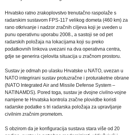
Hrvatsko ratno zrakoplovstvo trenutačno raspolaže s
radarskim sustavom FPS-117 velikog dometa (460 km) za
rano otkrivanje i nadzor zračnih ciljeva koji je uveden u
punu operativnu uporabu 2008., a sastoji se od pet
radarskih položaja na lokacijama koji su preko
podatkovnih linkova uvezani na dva operativna centra,
gdje se generira cjelovita situacija u zračnom prostoru.
Sustav je odmah po ulasku Hrvatske u NATO, uvezan u
NATO integrirani sustav protuzračne i proturaketne obrane
(NATO Integrated Air and Missile Defense System –
NATINAMDS). Pored toga, sustav je dvojne civilno-vojne
namjene te Hrvatska kontrola zračne plovidbe koristi
radarske podatke s tri radarska položaja za upravljanje
civilnim zračnim prometom.
S obzirom da je konfiguracija sustava stara više od 20