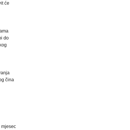
it će
nama
i do
skog
vanja
og čina
i mjesec