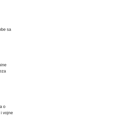
obe sa
nine
veza
a o
 i vojne