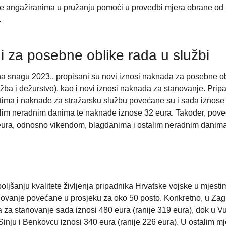
ke angažiranima u pružanju pomoći u provedbi mjera obrane od
.
 za posebne oblike rada u službi
na snagu 2023., propisani su novi iznosi naknada za posebne o
služba i dežurstvo), kao i novi iznosi naknada za stanovanje. Pri
tima i naknade za stražarsku službu povećane su i sada iznose
alim neradnim danima te naknade iznose 32 eura. Također, pov
 eura, odnosno vikendom, blagdanima i ostalim neradnim danim
boljšanju kvalitete življenja pripadnika Hrvatske vojske u mjest
novanje povećane u prosjeku za oko 50 posto. Konkretno, u Zag
da za stanovanje sada iznosi 480 eura (ranije 319 eura), dok u V
inju i Benkovcu iznosi 340 eura (ranije 226 eura). U ostalim m