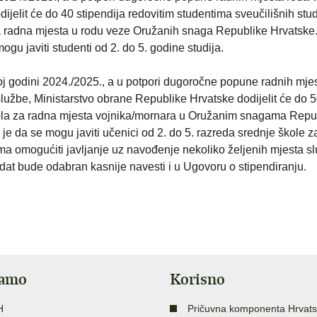
jelit će do 40 stipendija redovitim studentima sveučilišnih stud
a radna mjesta u rodu veze Oružanih snaga Republike Hrvatske
gu javiti studenti od 2. do 5. godine studija.
oj godini 2024./2025., a u potpori dugoročne popune radnih mje
lužbe, Ministarstvo obrane Republike Hrvatske dodijelit će do 
škola za radna mjesta vojnika/mornara u Oružanim snagama Repu
je da se mogu javiti učenici od 2. do 5. razreda srednje škole z
ma omogućiti javljanje uz navođenje nekoliko željenih mjesta s
didat bude odabran kasnije navesti i u Ugovoru o stipendiranju.
jamo
Korisno
H
Pričuvna komponenta Hrvats