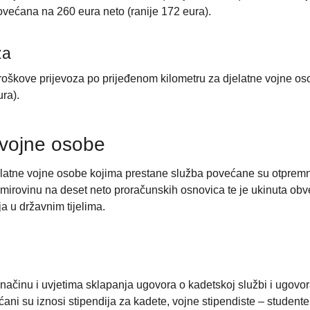
ovećana na 260 eura neto (ranije 172 eura).
za
oškove prijevoza po prijeđenom kilometru za djelatne vojne os
ra).
 vojne osobe
latne vojne osobe kojima prestane služba povećane su otprem
 mirovinu na deset neto proračunskih osnovica te je ukinuta ob
a u državnim tijelima.
 načinu i uvjetima sklapanja ugovora o kadetskoj službi i ugovor
ni su iznosi stipendija za kadete, vojne stipendiste – studente