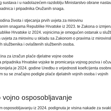
g sustava i u nadolazećem razdoblju Ministarstvo obrane nastav
ripadnica i pripadnika Oružanih snaga.
dina života i stjecanja prvih uvjeta za mirovinu
žanim snagama Republike Hrvatske iz 2023. te Zakona o izmje
like Hrvatske iz 2024. vojnicima je omogućen ostanak u služb
ih uvjeta za mirovinu u skladu sa Zakonom o pravima iz mirovin
kih službenika i ovlaštenih službenih osoba.
čina za izračun plaće djelatne vojne osobe
da pripadnika Hrvatske vojske te promicanja vojnog poziva i oču
nijela je 2024. godine Uredbu o vrijednosti koeficijenta osobn
m su se značajno podigle plaće djelatnih vojnih osoba i vojnih
 vojno osposobljavanje
 osposobljavanju iz 2024. podignuta je visina nakade za svak