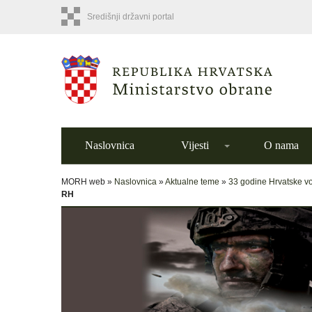
Središnji državni portal
Naslovnica
Vijesti
O nama
MORH web »
Naslovnica
»
Aktualne teme
»
33 godine Hrvatske v
RH