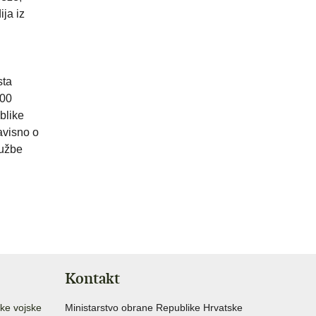
ija iz
.
sta
500
blike
avisno o
lužbe
Kontakt
ke vojske
Ministarstvo obrane Republike Hrvatske