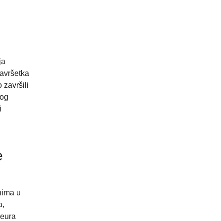
ja
završetka
 završili
vog
i
e
nima u
a,
 eura