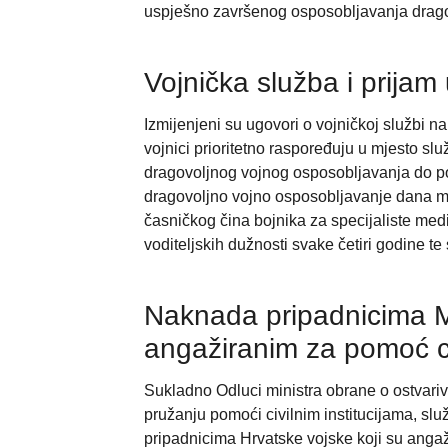
uspješno završenog osposobljavanja drago
Vojnička služba i prijam
Izmijenjeni su ugovori o vojničkoj službi 
vojnici prioritetno raspoređuju u mjesto s
dragovoljnog vojnog osposobljavanja do pot
dragovoljno vojno osposobljavanje dana m
časničkog čina bojnika za specijaliste medi
voditeljskih dužnosti svake četiri godine te
Naknada pripadnicima Mi
angažiranim za pomoć civ
Sukladno Odluci ministra obrane o ostvar
pružanju pomoći civilnim institucijama, služ
pripadnicima Hrvatske vojske koji su anga