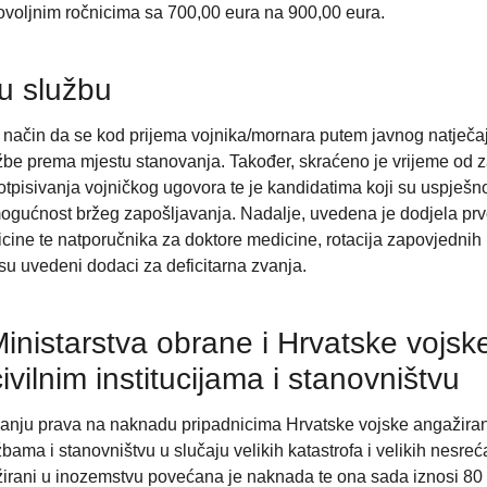
voljnim ročnicima sa 700,00 eura na 900,00 eura.
 u službu
na način da se kod prijema vojnika/mornara putem javnog natječa
lužbe prema mjestu stanovanja. Također, skraćeno je vrijeme od 
pisivanja vojničkog ugovora te je kandidatima koji su uspješno
ogućnost bržeg zapošljavanja. Nadalje, uvedena je dodjela pr
cine te natporučnika za doktore medicine, rotacija zapovjednih 
 su uvedeni dodaci za deficitarna zvanja.
nistarstva obrane i Hrvatske vojsk
ilnim institucijama i stanovništvu
ivanju prava na naknadu pripadnicima Hrvatske vojske angažira
bama i stanovništvu u slučaju velikih katastrofa i velikih nesreć
žirani u inozemstvu povećana je naknada te ona sada iznosi 80