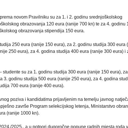
a prema novom Pravilniku su za 1. i 2. godinu srednjoškolskog
školskog obrazovanja 120 eura (ranije 700 kn) te za 4. godinu
oškolskog obrazovanja stipendija 150 eura.
udija 250 eura (ranije 150 eura), za 2. godinu studija 300 eura (
nije 250 eura), za 4. godina studija 400 eura (ranije 300 eura) i 
– studente su za 1. godinu studija 300 eura (ranije 150 eura), za
a 3. godinu studija 500 eura (ranije 250 eura), za 4. godina stud
tudija 700 eura (ranije 400 eura).
vnog poziva i kandidatima prijavljenim na temelju javnog natječ
 uspješno završe Program selekcijskog letenja, Ministarstvo obra
ra (ranije 1000 kn).
 2024./2025., a u potpori dugoročne popune radnih mjesta roda 