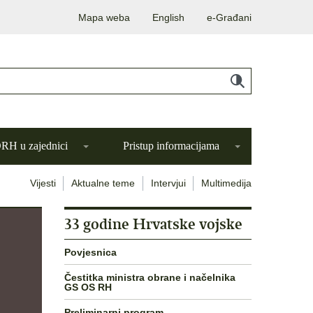
Mapa weba
English
e-Građani
H u zajednici
Pristup informacijama
Vijesti
Aktualne teme
Intervjui
Multimedija
33 godine Hrvatske vojske
Povjesnica
Čestitka ministra obrane i načelnika
GS OS RH
Preliminarni program