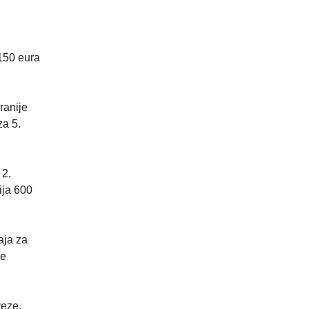
 150 eura
ranije
za 5.
 2.
ija 600
aja za
ne
veze,