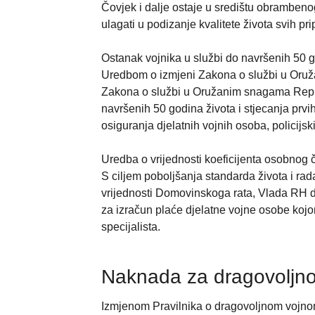
Čovjek i dalje ostaje u središtu obrambeno
ulagati u podizanje kvalitete života svih p
Ostanak vojnika u službi do navršenih 50 go
Uredbom o izmjeni Zakona o službi u Oru
Zakona o službi u Oružanim snagama Repub
navršenih 50 godina života i stjecanja prv
osiguranja djelatnih vojnih osoba, policijs
Uredba o vrijednosti koeficijenta osobnog 
S ciljem poboljšanja standarda života i ra
vrijednosti Domovinskoga rata, Vlada RH do
za izračun plaće djelatne vojne osobe kojo
specijalista.
Naknada za dragovoljno
Izmjenom Pravilnika o dragovoljnom vojnom