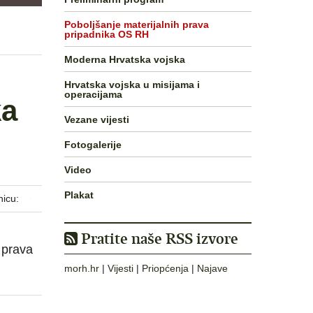
Poboljšanje materijalnih prava
pripadnika OS RH
Moderna Hrvatska vojska
Hrvatska vojska u misijama i
operacijama
ka
Vezane vijesti
Fotogalerije
Video
Plakat
nicu:
Pratite naše RSS izvore
 prava
morh.hr
|
Vijesti
|
Priopćenja
|
Najave