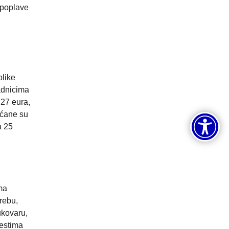
 poplave
blike
padnicima
 27 eura,
ećane su
a 25
ima
rebu,
ukovaru,
jestima