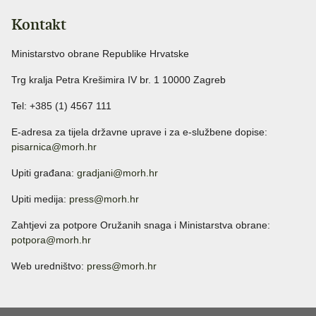
Kontakt
Ministarstvo obrane Republike Hrvatske
Trg kralja Petra Krešimira IV br. 1 10000 Zagreb
Tel: +385 (1) 4567 111
E-adresa za tijela državne uprave i za e-službene dopise:
pisarnica@morh.hr
Upiti građana:
gradjani@morh.hr
Upiti medija:
press@morh.hr
Zahtjevi za potpore Oružanih snaga i Ministarstva obrane:
potpora@morh.hr
Web uredništvo:
press@morh.hr