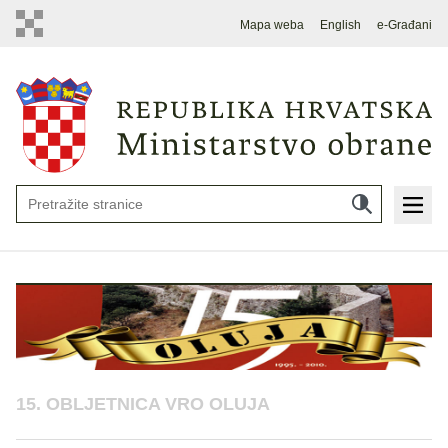
Mapa weba
English
e-Građani
15. OBLJETNICA VRO OLUJA