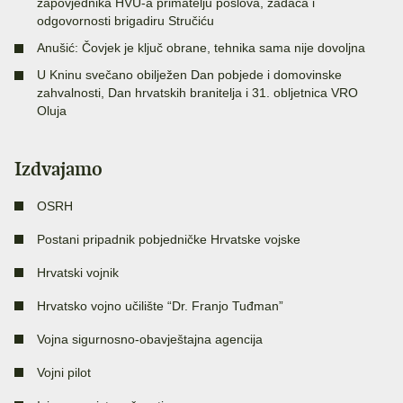
zapovjednika HVU-a primatelju poslova, zadaća i
odgovornosti brigadiru Stručiću
Anušić: Čovjek je ključ obrane, tehnika sama nije dovoljna
U Kninu svečano obilježen Dan pobjede i domovinske
zahvalnosti, Dan hrvatskih branitelja i 31. obljetnica VRO
Oluja
Izdvajamo
OSRH
Postani pripadnik pobjedničke Hrvatske vojske
Hrvatski vojnik
Hrvatsko vojno učilište “Dr. Franjo Tuđman”
Vojna sigurnosno-obavještajna agencija
Vojni pilot