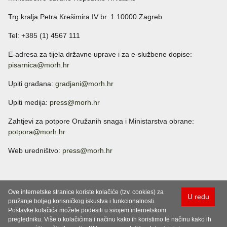
Trg kralja Petra Krešimira IV br. 1 10000 Zagreb
Tel: +385 (1) 4567 111
E-adresa za tijela državne uprave i za e-službene dopise:
pisarnica@morh.hr
Upiti građana:
gradjani@morh.hr
Upiti medija:
press@morh.hr
Zahtjevi za potpore Oružanih snaga i Ministarstva obrane:
potpora@morh.hr
Web uredništvo:
press@morh.hr
Ove internetske stranice koriste kolačiće (tzv. cookies) za
U redu
pružanje boljeg korisničkog iskustva i funkcionalnosti.
Postavke kolačića možete podesiti u svojem internetskom
pregledniku. Više o kolačićima i načinu kako ih koristimo te načinu kako ih