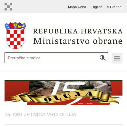
Mapa weba
English
e-Građani
15. OBLJETNICA VRO OLUJA