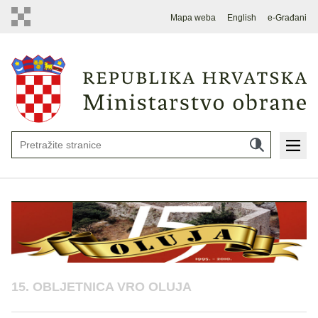
Mapa weba
English
e-Građani
15. OBLJETNICA VRO OLUJA