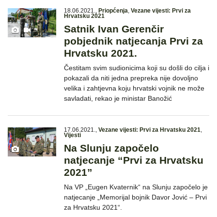
18.06.2021.
,
Priopćenja
,
Vezane vijesti: Prvi za
Hrvatsku 2021
Satnik Ivan Gerenčir
pobjednik natjecanja Prvi za
Hrvatsku 2021.
Čestitam svim sudionicima koji su došli do cilja i
pokazali da niti jedna prepreka nije dovoljno
velika i zahtjevna koju hrvatski vojnik ne može
savladati, rekao je ministar Banožić
17.06.2021.
,
Vezane vijesti: Prvi za Hrvatsku 2021
,
Vijesti
Na Slunju započelo
natjecanje “Prvi za Hrvatsku
2021”
Na VP „Eugen Kvaternik“ na Slunju započelo je
natjecanje „Memorijal bojnik Davor Jović – Prvi
za Hrvatsku 2021“.