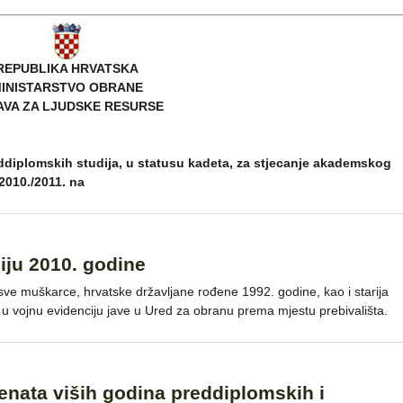
REPUBLIKA HRVATSKA
INISTARSTVO OBRANE
AVA ZA LJUDSKE RESURSE
ddiplomskih studija, u statusu kadeta, za stjecanje akademskog
010./2011. na
iju 2010. godine
ve muškarce, hrvatske državljane rođene 1992. godine, kao i starija
a u vojnu evidenciju jave u Ured za obranu prema mjestu prebivališta.
denata viših godina preddiplomskih i