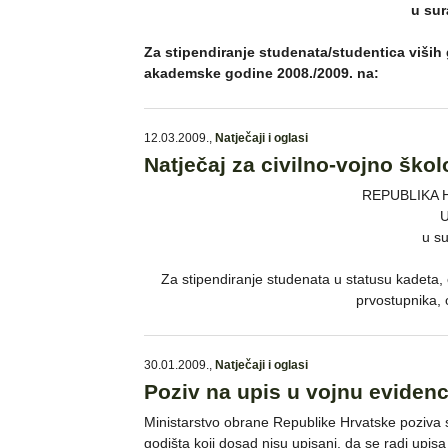
u sur
Za stipendiranje studenata/studentica viših
akademske godine 2008./2009. na:
12.03.2009.
,
Natječaji i oglasi
Natječaj za civilno-vojno šk
REPUBLIKA 
U
u su
Za stipendiranje studenata u statusu kadeta,
prvostupnika,
30.01.2009.
,
Natječaji i oglasi
Poziv na upis u vojnu evidenc
Ministarstvo obrane Republike Hrvatske poziva s
godišta koji dosad nisu upisani, da se radi upis