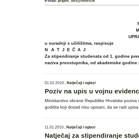
e-mail:
prijam_dvs@morh.hr
M
UPR
u suradnji s učilištima, raspisuje
N A T J E Č A J
Za stipendiranje studenata od 1. godine pre
naziva prvostupnika, od akademske godine 2
01.02.2010.
,
Natječaji i oglasi
Poziv na upis u vojnu evidenc
Ministarstvo obrane Republike Hrvatske poziva s
godišta koji dosad nisu upisani, da se radi upis
11.01.2010.
,
Natječaji i oglasi
Natječaj za stipendiranje stu