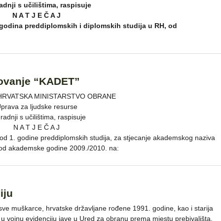
adnji s učilištima, raspisuje
N A T J E Č A J
 godina preddiplomskih i diplomskih studija u RH, od
olovanje “KADET”
HRVATSKA MINISTARSTVO OBRANE
prava za ljudske resurse
radnji s učilištima, raspisuje
N A T J E Č A J
 od 1. godine preddiplomskih studija, za stjecanje akademskog naziva
 od akademske godine 2009./2010. na:
iju
ve muškarce, hrvatske državljane rođene 1991. godine, kao i starija
a u vojnu evidenciju jave u Ured za obranu prema mjestu prebivališta.