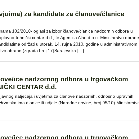
vjuima) za kandidate za članove/članice
nama 102/2010- oglasi za izbor članova/članica nadzornih odbora u
plovno-tehnički centar d.d., te Agencija Alan d.o.o. Ministarstvo obrane
kandidatima održati u utorak, 14. rujna 2010. godine u administrativnom
rstvo obrane (zgrada broj 17)Sarajevska […]
lanove/ice nadzornog odbora u trgovačkom
IČKI CENTAR d.d.
javnog natječaja i uvjetima za članove nadzornih, odnosno upravnih
rvatska ima dionice ili udjele (Narodne novine, broj 95/10) Ministarstv
lanove/ice nadzornog odbora u trgovačkom