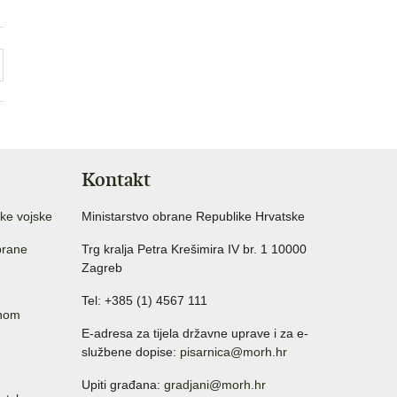
Kontakt
ke vojske
Ministarstvo obrane Republike Hrvatske
brane
Trg kralja Petra Krešimira IV br. 1 10000
Zagreb
Tel: +385 (1) 4567 111
anom
E-adresa za tijela državne uprave i za e-
službene dopise:
pisarnica@morh.hr
Upiti građana:
gradjani@morh.hr