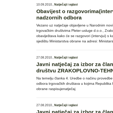
10.09.2010.
,
Natječaji i oglasi
Obavijest o razgovorima(inter
nadzornih odbora
Vezano uz natječaje objavljene u Narodnim novi
trgovačkim društvima Pleter-usluge d.o.o., Zrako
obaviještava kako će se razgovori (intervjui) s 
sjedištu Ministarstva obrane na adresi: Minista
27.08.2010.
,
Natječaji i oglasi
Javni natječaj za izbor za č
društvu ZRAKOPLOVNO-TEHN
Na temelju članka 4. Uredbe o načinu provedbe 
odbora trgovačkih društava u kojima Republika H
obrane raspisujenatječaj
27.08.2010.
,
Natječaji i oglasi
Javni natječaj za izbor za č