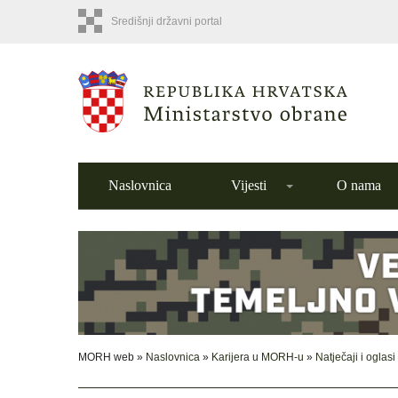
Središnji državni portal
Naslovnica
Vijesti
O nama
MORH web »
Naslovnica
»
Karijera u MORH-u
»
Natječaji i oglasi