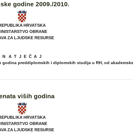
ske godine 2009./2010.
REPUBLIKA HRVATSKA
INISTARSTVO OBRANE
AVA ZA LJUDSKE RESURSE
N A T J E Č A J
ih godina preddiplomskih i diplomskih studija u RH, od akademsk
denata viših godina
REPUBLIKA HRVATSKA
INISTARSTVO OBRANE
AVA ZA LJUDSKE RESURSE