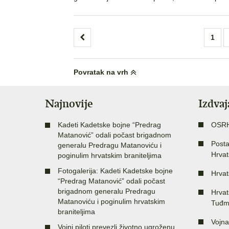
Brojevi
1
stranica
objava
Povratak na vrh
Najnovije
Izdva
Kadeti Kadetske bojne “Predrag
OSR
Matanović” odali počast brigadnom
Posta
generalu Predragu Matanoviću i
Hrvat
poginulim hrvatskim braniteljima
Fotogalerija: Kadeti Kadetske bojne
Hrvat
“Predrag Matanović” odali počast
brigadnom generalu Predragu
Hrvat
Matanoviću i poginulim hrvatskim
Tuđm
braniteljima
Vojna
Vojni piloti prevezli životno ugroženu