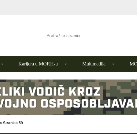
Karijera u MORH-u
Multimedija
MOR
»
Stranica 59