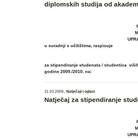
diplomskih studija od akadem
M
UPR
u suradnji s učilištima, raspisuje
za stipendiranje studenata / studentica viš
godine 2009./2010. na:
31.03.2009.
,
Natječaji i oglasi
Natječaj za stipendiranje stu
M
UPR