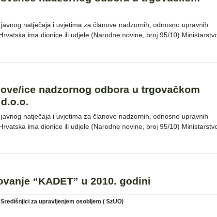
javnog natječaja i uvjetima za članove nadzornih, odnosno upravnih
rvatska ima dionice ili udjele (Narodne novine, broj 95/10) Ministarstv
lanove/ice nadzornog odbora u trgovačkom
d.o.o.
javnog natječaja i uvjetima za članove nadzornih, odnosno upravnih
rvatska ima dionice ili udjele (Narodne novine, broj 95/10) Ministarstv
lovanje “KADET” u 2010. godini
 Središnjici za upravljenjem osobljem ( SzUO)