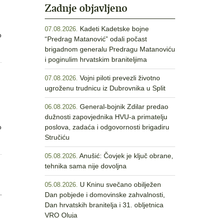
Zadnje objavljeno
Kadeti Kadetske bojne
07.08.2026.
o
“Predrag Matanović” odali počast
brigadnom generalu Predragu Matanoviću
i poginulim hrvatskim braniteljima
Vojni piloti prevezli životno
07.08.2026.
ugroženu trudnicu iz Dubrovnika u Split
General-bojnik Zdilar predao
06.08.2026.
dužnosti zapovjednika HVU-a primatelju
o
poslova, zadaća i odgovornosti brigadiru
Stručiću
Anušić: Čovjek je ključ obrane,
05.08.2026.
tehnika sama nije dovoljna
U Kninu svečano obilježen
05.08.2026.
Dan pobjede i domovinske zahvalnosti,
Dan hrvatskih branitelja i 31. obljetnica
VRO Oluja