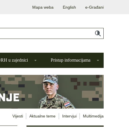
Mapa weba
English
e-Građani
H u zajednici
Pristup informacijama
Vijesti
Aktualne teme
Intervjui
Multimedija