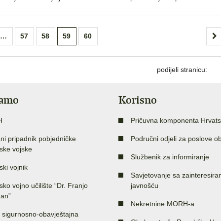
…
57
58
59
60
podijeli stranicu:
jamo
Korisno
H
Pričuvna komponenta Hrvats
ni pripadnik pobjedničke
Područni odjeli za poslove o
ske vojske
Službenik za informiranje
ski vojnik
Savjetovanje sa zainteresir
sko vojno učilište “Dr. Franjo
javnošću
an”
Nekretnine MORH-a
 sigurnosno-obavještajna