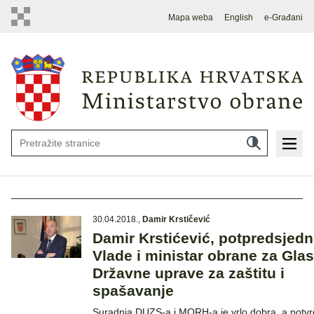
Mapa weba
English
e-Građani
30.04.2018.
,
Damir Krstičević
Damir Krstićević, potpredsjedn
Vlade i ministar obrane za Glas
Državne uprave za zaštitu i
spašavanje
Suradnja DUZS-a i MORH-a je vrlo dobra, a potvr