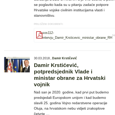
se poglavito kada su u pitanju zadaće potpore
Hrvatske vojske civilnim institucijama vlasti i
stanovništvu.
PRILOŽENI DOKUMENTI:
sos112-
5
intervju_Damir_Krsticevic_ministar_obrane_RH
30.03.2018.
,
Damir Krstičević
Damir Krstićević,
potpredsjednik Vlade i
ministar obrane za Hrvatski
vojnik
Naš san je 2020. godine, kad prvi put budemo
predsjedali Europskom unijom i kad budemo
slavili 25. godina Vojno redarstvene operacije
Oluja, na hrvatskom nebu vidjeti zrakoplove
četvrte …