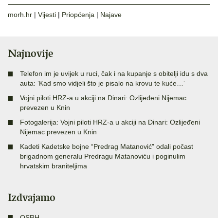
morh.hr
|
Vijesti
|
Priopćenja
|
Najave
Najnovije
Telefon im je uvijek u ruci, čak i na kupanje s obitelji idu s dva
auta: ‘Kad smo vidjeli što je pisalo na krovu te kuće…‘
Vojni piloti HRZ-a u akciji na Dinari: Ozlijeđeni Nijemac
prevezen u Knin
Fotogalerija: Vojni piloti HRZ-a u akciji na Dinari: Ozlijeđeni
Nijemac prevezen u Knin
Kadeti Kadetske bojne “Predrag Matanović” odali počast
brigadnom generalu Predragu Matanoviću i poginulim
hrvatskim braniteljima
Izdvajamo
OSRH