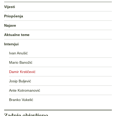
Vijesti
Priopćenja
Najave
Aktualne teme
Intervjui
Ivan Anušić
Mario Banožić
Damir Krstičević
Josip Buljević
Ante Kotromanović
Branko Vukelić
Zadnje objavljeno