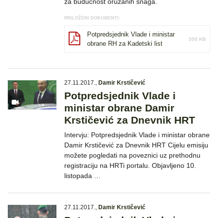
za budućnost oružanih snaga.
PRILOŽENI DOKUMENTI:
Potpredsjednik Vlade i ministar
550 KB
obrane RH za Kadetski list
27.11.2017.
,
Damir Krstičević
Potpredsjednik Vlade i
ministar obrane Damir
Krstičević za Dnevnik HRT
Intervju: Potpredsjednik Vlade i ministar obrane
Damir Krstičević za Dnevnik HRT Cijelu emisiju
možete pogledati na poveznici uz prethodnu
registraciju na HRTi portalu. Objavljeno 10.
listopada …
27.11.2017.
,
Damir Krstičević