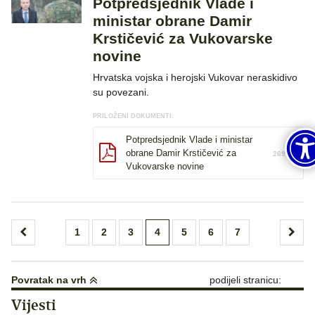
Potpredsjednik Vlade i
ministar obrane Damir
Krstičević za Vukovarske
novine
Hrvatska vojska i herojski Vukovar neraskidivo
su povezani.
PRILOŽENI DOKUMENTI:
Potpredsjednik Vlade i ministar
obrane Damir Krstičević za
269 KB
Vukovarske novine
Brojevi
1
2
3
4
5
6
7
stranica
objava
Povratak na vrh
podijeli stranicu:
Vijesti