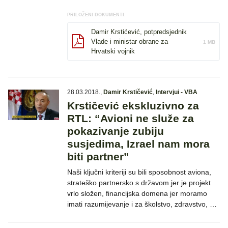
PRILOŽENI DOKUMENTI:
Damir Krstićević, potpredsjednik
Vlade i ministar obrane za
1 MB
Hrvatski vojnik
28.03.2018.
,
Damir Krstičević
,
Intervjui - VBA
Krstičević ekskluzivno za
RTL: “Avioni ne služe za
pokazivanje zubiju
susjedima, Izrael nam mora
biti partner”
Naši ključni kriteriji su bili sposobnost aviona,
strateško partnersko s državom jer je projekt
vrlo složen, financijska domena jer moramo
imati razumijevanje i za školstvo, zdravstvo, …