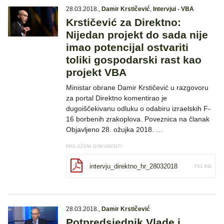
28.03.2018.
,
Damir Krstičević
,
Intervjui - VBA
Krstičević za Direktno:
Nijedan projekt do sada nije
imao potencijal ostvariti
toliki gospodarski rast kao
projekt VBA
Ministar obrane Damir Krstičević u razgovoru
za portal Direktno komentirao je
dugoiščekivanu odluku o odabiru izraelskih F-
16 borbenih zrakoplova. Poveznica na članak
Objavljeno 28. ožujka 2018. …
PRILOŽENI DOKUMENTI:
intervju_direktno_hr_28032018
751 KB
28.03.2018.
,
Damir Krstičević
Potpredsjednik Vlade i