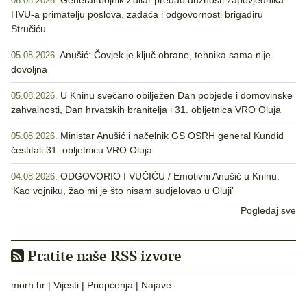
General-bojnik Zdilar predao dužnosti zapovjednika
06.08.2026.
HVU-a primatelju poslova, zadaća i odgovornosti brigadiru
Stručiću
Anušić: Čovjek je ključ obrane, tehnika sama nije
05.08.2026.
dovoljna
U Kninu svečano obilježen Dan pobjede i domovinske
05.08.2026.
zahvalnosti, Dan hrvatskih branitelja i 31. obljetnica VRO Oluja
Ministar Anušić i načelnik GS OSRH general Kundid
05.08.2026.
čestitali 31. obljetnicu VRO Oluja
ODGOVORIO I VUČIĆU / Emotivni Anušić u Kninu:
04.08.2026.
‘Kao vojniku, žao mi je što nisam sudjelovao u Oluji’
Pogledaj sve
Pratite naše RSS izvore
morh.hr
|
Vijesti
|
Priopćenja
|
Najave