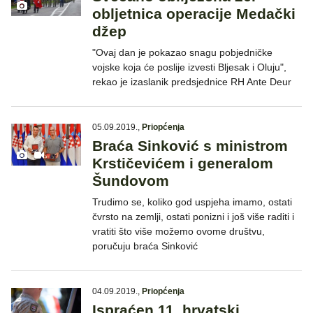
obljetnica operacije Medački
džep
"Ovaj dan je pokazao snagu pobjedničke
vojske koja će poslije izvesti Bljesak i Oluju",
rekao je izaslanik predsjednice RH Ante Deur
05.09.2019.
,
Priopćenja
Braća Sinković s ministrom
Krstičevićem i generalom
Šundovom
Trudimo se, koliko god uspjeha imamo, ostati
čvrsto na zemlji, ostati ponizni i još više raditi i
vratiti što više možemo ovome društvu,
poručuju braća Sinković
04.09.2019.
,
Priopćenja
Ispraćen 11. hrvatski