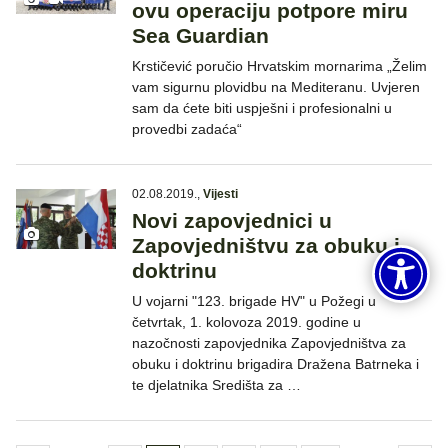
ovu operaciju potpore miru
Sea Guardian
Krstičević poručio Hrvatskim mornarima „Želim
vam sigurnu plovidbu na Mediteranu. Uvjeren
sam da ćete biti uspješni i profesionalni u
provedbi zadaća“
02.08.2019.
,
Vijesti
Novi zapovjednici u
Zapovjedništvu za obuku i
doktrinu
U vojarni "123. brigade HV" u Požegi u
četvrtak, 1. kolovoza 2019. godine u
nazočnosti zapovjednika Zapovjedništva za
obuku i doktrinu brigadira Dražena Batrneka i
te djelatnika Središta za …