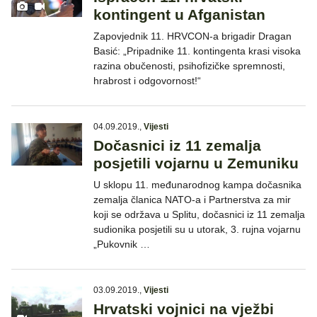
kontingent u Afganistan
Zapovjednik 11. HRVCON-a brigadir Dragan
Basić: „Pripadnike 11. kontingenta krasi visoka
razina obučenosti, psihofizičke spremnosti,
hrabrost i odgovornost!“
04.09.2019.
,
Vijesti
Dočasnici iz 11 zemalja
posjetili vojarnu u Zemuniku
U sklopu 11. međunarodnog kampa dočasnika
zemalja članica NATO-a i Partnerstva za mir
koji se održava u Splitu, dočasnici iz 11 zemalja
sudionika posjetili su u utorak, 3. rujna vojarnu
„Pukovnik …
03.09.2019.
,
Vijesti
Hrvatski vojnici na vježbi