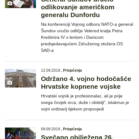
odlikovanje američkom
generalu Dunfordu
Na konferenciji Vojnog odbora NATO-a general
Šundov uručio odličje Velered kralja Petra
Krešimira IV s lentom i Danicom
predsjedavajućem Združenog stožera OS
SAD-a
12.09.2019.
,
Priopćenja
Održano 4. vojno hodočašće
Hrvatske kopnene vojske
Hrvatski vojnik je profesionalac, ali je prije
svega čovjek srca, duše i obitelji", istaknuo je
vojni ordinarij tijekom propovjedi
09.09.2019.
,
Priopćenja
Svečano obilježena 26.