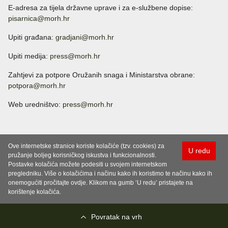
E-adresa za tijela državne uprave i za e-službene dopise:
pisarnica@morh.hr
Upiti građana:
gradjani@morh.hr
Upiti medija:
press@morh.hr
Zahtjevi za potpore Oružanih snaga i Ministarstva obrane:
potpora@morh.hr
Web uredništvo:
press@morh.hr
Ove internetske stranice koriste kolačiće (tzv. cookies) za
U redu
pružanje boljeg korisničkog iskustva i funkcionalnosti.
Postavke kolačića možete podesiti u svojem internetskom
pregledniku. Više o kolačićima i načinu kako ih koristimo te načinu kako ih
onemogućiti pročitajte ovdje. Klikom na gumb ‘U redu’ pristajete na
korištenje kolačića.
Povratak na vrh