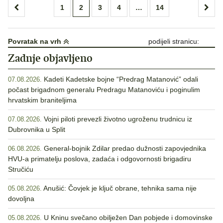
Brojevi
1
2
3
4
…
14
stranica
objava
Povratak na vrh
podijeli stranicu:
Zadnje objavljeno
Kadeti Kadetske bojne “Predrag Matanović” odali
07.08.2026.
počast brigadnom generalu Predragu Matanoviću i poginulim
hrvatskim braniteljima
Vojni piloti prevezli životno ugroženu trudnicu iz
07.08.2026.
Dubrovnika u Split
General-bojnik Zdilar predao dužnosti zapovjednika
06.08.2026.
HVU-a primatelju poslova, zadaća i odgovornosti brigadiru
Stručiću
Anušić: Čovjek je ključ obrane, tehnika sama nije
05.08.2026.
dovoljna
U Kninu svečano obilježen Dan pobjede i domovinske
05.08.2026.