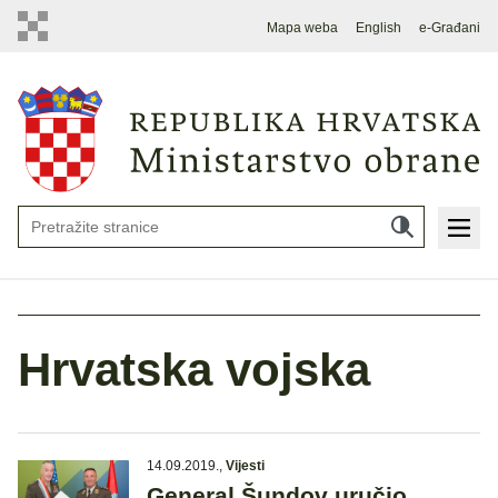
Mapa weba
English
e-Građani
Hrvatska vojska
14.09.2019.
,
Vijesti
General Šundov uručio