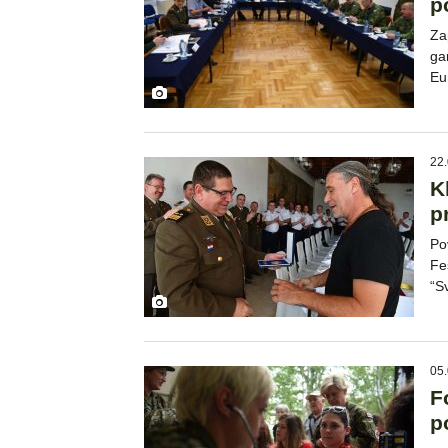
p
Za
ga
Eu
22.
K
p
Po
Fe
“S
05.
F
p