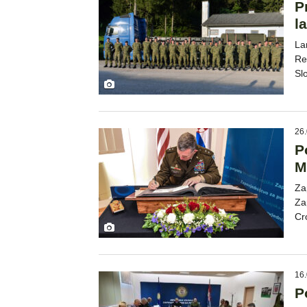
P
l
La
Re
Sl
26.
P
M
Za
Za
Cr
16.
P