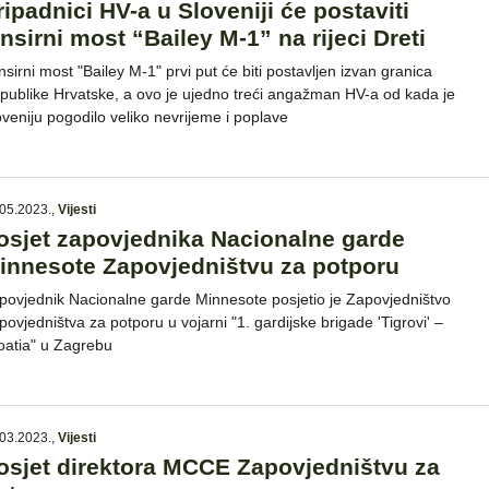
ripadnici HV-a u Sloveniji će postaviti
ansirni most “Bailey M-1” na rijeci Dreti
nsirni most "Bailey M-1" prvi put će biti postavljen izvan granica
publike Hrvatske, a ovo je ujedno treći angažman HV-a od kada je
oveniju pogodilo veliko nevrijeme i poplave
05.2023.
,
Vijesti
osjet zapovjednika Nacionalne garde
innesote Zapovjedništvu za potporu
povjednik Nacionalne garde Minnesote posjetio je Zapovjedništvo
povjedništva za potporu u vojarni "1. gardijske brigade 'Tigrovi' –
oatia" u Zagrebu
03.2023.
,
Vijesti
osjet direktora MCCE Zapovjedništvu za