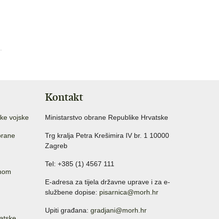
Kontakt
ke vojske
Ministarstvo obrane Republike Hrvatske
brane
Trg kralja Petra Krešimira IV br. 1 10000
Zagreb
Tel: +385 (1) 4567 111
anom
E-adresa za tijela državne uprave i za e-
službene dopise:
pisarnica@morh.hr
Upiti građana:
gradjani@morh.hr
atske