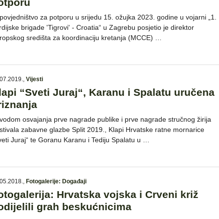
otporu
povjedništvo za potporu u srijedu 15. ožujka 2023. godine u vojarni „1.
rdijske brigade 'Tigrovi' - Croatia“ u Zagrebu posjetio je direktor
ropskog središta za koordinaciju kretanja (MCCE) …
07.2019.
,
Vijesti
lapi “Sveti Juraj“, Karanu i Spalatu uručena
riznanja
vodom osvajanja prve nagrade publike i prve nagrade stručnog žirija
stivala zabavne glazbe Split 2019., Klapi Hrvatske ratne mornarice
veti Juraj“ te Goranu Karanu i Tediju Spalatu u …
05.2018.
,
Fotogalerije: Događaji
otogalerija: Hrvatska vojska i Crveni križ
odijelili grah beskućnicima