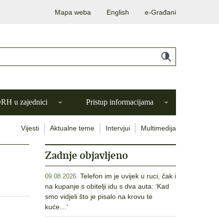
Mapa weba
English
e-Građani
H u zajednici
Pristup informacijama
Vijesti
Aktualne teme
Intervjui
Multimedija
Zadnje objavljeno
Telefon im je uvijek u ruci, čak i
09.08.2026.
na kupanje s obitelji idu s dva auta: ‘Kad
smo vidjeli što je pisalo na krovu te
kuće…‘