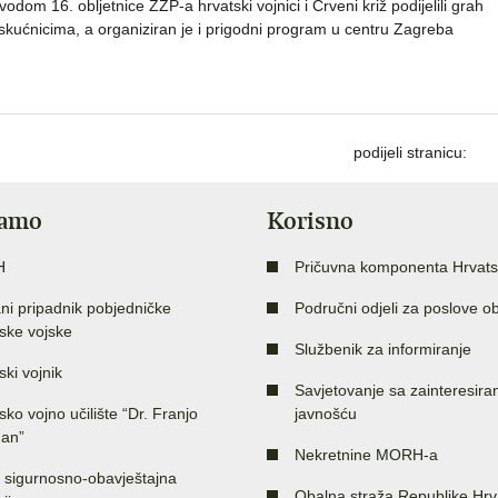
vodom 16. obljetnice ZZP-a hrvatski vojnici i Crveni križ podijelili grah
skućnicima, a organiziran je i prigodni program u centru Zagreba
podijeli stranicu:
jamo
Korisno
H
Pričuvna komponenta Hrvats
ni pripadnik pobjedničke
Područni odjeli za poslove o
ske vojske
Službenik za informiranje
ski vojnik
Savjetovanje sa zainteresir
sko vojno učilište “Dr. Franjo
javnošću
an”
Nekretnine MORH-a
 sigurnosno-obavještajna
Obalna straža Republike Hrv