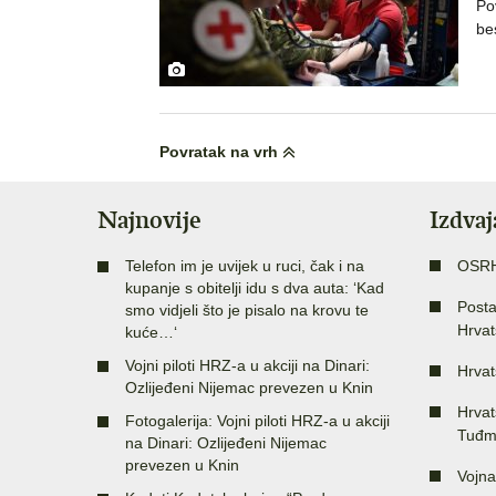
Po
be
Povratak na vrh
Najnovije
Izdva
Telefon im je uvijek u ruci, čak i na
OSR
kupanje s obitelji idu s dva auta: ‘Kad
Posta
smo vidjeli što je pisalo na krovu te
Hrvat
kuće…‘
Vojni piloti HRZ-a u akciji na Dinari:
Hrvat
Ozlijeđeni Nijemac prevezen u Knin
Hrvat
Fotogalerija: Vojni piloti HRZ-a u akciji
Tuđm
na Dinari: Ozlijeđeni Nijemac
prevezen u Knin
Vojna