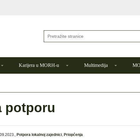
Karijera u MORH-u
Multimedija
MOR
a potporu
09.2023.
,
Potpora lokalnoj zajednici
,
Priopćenja