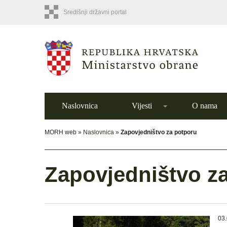
Središnji državni portal
Naslovnica
Vijesti
O nama
MORH web »
Naslovnica
»
Zapovjedništvo za potporu
Zapovjedništvo z
03.