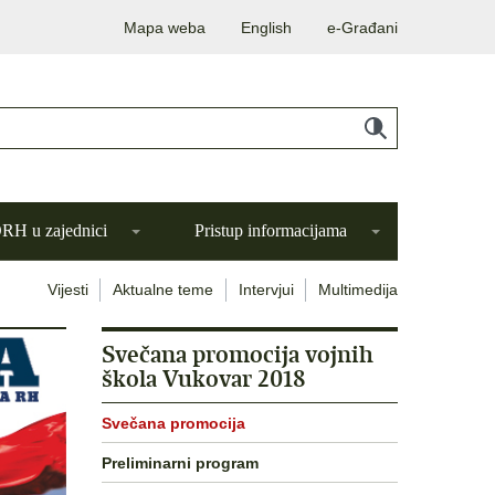
Mapa weba
English
e-Građani
H u zajednici
Pristup informacijama
Vijesti
Aktualne teme
Intervjui
Multimedija
Svečana promocija vojnih
škola Vukovar 2018
Svečana promocija
Preliminarni program