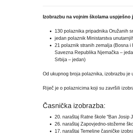
Izobrazbu na vojnim školama uspješno je
130 polaznika pripadnika Oružanih 
jedan polaznik Ministarstva unutarnji
21 polaznik stranih zemalja (Bosna 
Savezna Republika Njemačka – jedan,
Srbija – jedan)
Od ukupnog broja polaznika, izobrazbu je 
Riječ je o polaznicima koji su završili izo
Časnička izobrazba:
20. naraštaj Ratne škole “Ban Josip J
26. naraštaj Zapovjedno-stožerne ško
17. naraštaj Temeljne časničke izobr