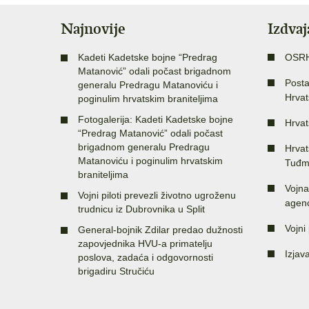
Najnovije
Izdva
Kadeti Kadetske bojne “Predrag
OSR
Matanović” odali počast brigadnom
Posta
generalu Predragu Matanoviću i
Hrvat
poginulim hrvatskim braniteljima
Fotogalerija: Kadeti Kadetske bojne
Hrvat
“Predrag Matanović” odali počast
brigadnom generalu Predragu
Hrvat
Matanoviću i poginulim hrvatskim
Tuđm
braniteljima
Vojna
Vojni piloti prevezli životno ugroženu
agenc
trudnicu iz Dubrovnika u Split
Vojni 
General-bojnik Zdilar predao dužnosti
zapovjednika HVU-a primatelju
Izjav
poslova, zadaća i odgovornosti
brigadiru Stručiću