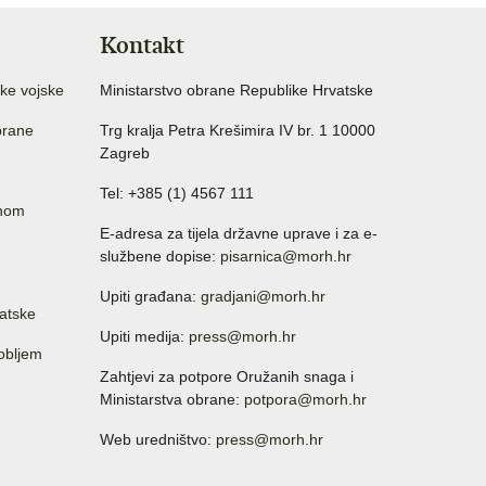
Kontakt
ke vojske
Ministarstvo obrane Republike Hrvatske
brane
Trg kralja Petra Krešimira IV br. 1 10000
Zagreb
Tel: +385 (1) 4567 111
anom
E-adresa za tijela državne uprave i za e-
službene dopise:
pisarnica@morh.hr
Upiti građana:
gradjani@morh.hr
atske
Upiti medija:
press@morh.hr
sobljem
Zahtjevi za potpore Oružanih snaga i
Ministarstva obrane:
potpora@morh.hr
Web uredništvo:
press@morh.hr