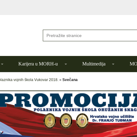
Karijera u MORH-u
Multimedija
MOR
laznika vojnih škola Vukovar 2018.
»
Svečana