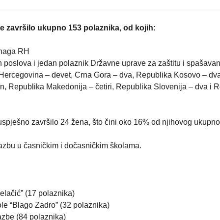
 završilo ukupno 153 polaznika, od kojih:
snaga RH
h poslova i jedan polaznik Državne uprave za zaštitu i spašavan
i Hercegovina – devet, Crna Gora – dva, Republika Kosovo – dva
 Republika Makedonija – četiri, Republika Slovenija – dva i 
uspješno završilo 24 žena, što čini oko 16% od njihovog ukupno
brazbu u časničkim i dočasničkim školama.
elačić” (17 polaznika)
le “Blago Zadro” (32 polaznika)
azbe (84 polaznika)