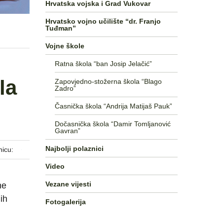
Hrvatska vojska i Grad Vukovar
Hrvatsko vojno učilište “dr. Franjo
Tuđman”
Vojne škole
Ratna škola “ban Josip Jelačić”
la
Zapovjedno-stožerna škola “Blago
Zadro”
Časnička škola “Andrija Matijaš Pauk”
Dočasnička škola “Damir Tomljanović
Gavran”
Najbolji polaznici
nicu:
Video
Vezane vijesti
ne
ih
Fotogalerija