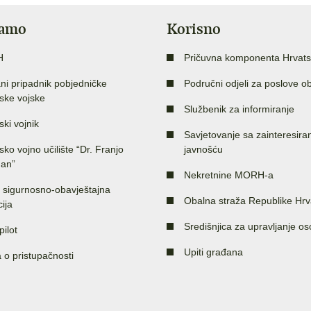
jamo
Korisno
H
Pričuvna komponenta Hrvats
ni pripadnik pobjedničke
Područni odjeli za poslove o
ske vojske
Službenik za informiranje
ski vojnik
Savjetovanje sa zainteresir
sko vojno učilište “Dr. Franjo
javnošću
an”
Nekretnine MORH-a
 sigurnosno-obavještajna
Obalna straža Republike Hrv
ija
Središnjica za upravljanje o
pilot
Upiti građana
a o pristupačnosti