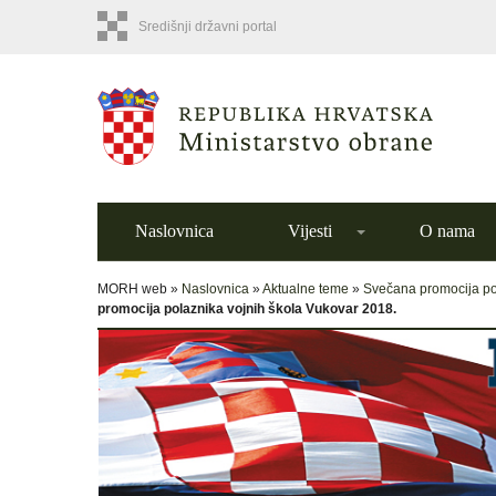
Središnji državni portal
Naslovnica
Vijesti
O nama
MORH web »
Naslovnica
»
Aktualne teme
»
Svečana promocija po
promocija polaznika vojnih škola Vukovar 2018.