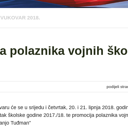
VUKOVAR 2018.
 polaznika vojnih ško
podijeli stra
 će se u srijedu i četvrtak, 20. i 21. lipnja 2018. godi
tak školske godine 2017./18. te promocija polaznika vojn
Franjo Tuđman”