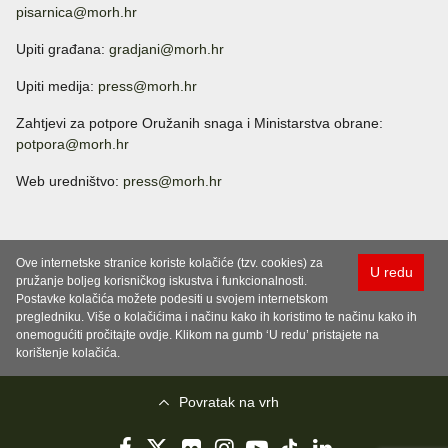
pisarnica@morh.hr
Upiti građana:
gradjani@morh.hr
Upiti medija:
press@morh.hr
Zahtjevi za potpore Oružanih snaga i Ministarstva obrane:
potpora@morh.hr
Web uredništvo:
press@morh.hr
Ove internetske stranice koriste kolačiće (tzv. cookies) za
U redu
pružanje boljeg korisničkog iskustva i funkcionalnosti.
Postavke kolačića možete podesiti u svojem internetskom
pregledniku. Više o kolačićima i načinu kako ih koristimo te načinu kako ih
onemogućiti pročitajte ovdje. Klikom na gumb ‘U redu’ pristajete na
korištenje kolačića.
Povratak na vrh