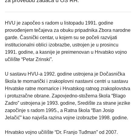
za provedbu zadaća u OS RH.
HVU je započeo s radom u listopadu 1991. godine
provođenjem tečajeva za obuku pripadnika Zbora narodne
garde. Časnički centar, u kojem su se počeli razvijati
institucionalni oblici izobrazbe, ustrojen je u prosincu
1991. godine, a kasnije je preimenovan u Hrvatsko vojno
učilište “Petar Zrinski”.
U sastavu HVU-a 1992. godine ustrojena je Dočasnička
škola te mornarički i zrakoplovni nastavni centri u sastavu
Hrvatske ratne mornarice i Hrvatskog ratnog zrakoplovstva
i protuzračne obrane. Zapovjedno-stožerna škola “Blago
Zadro” ustrojena je 1993. godine, Središte za strane jezike
započinje s radom 1995., a Ratna škola “Ban Josip
Jelačić” kao najviša razina vojne izobrazbe 1998. godine.
Hrvatsko vojno učilište “Dr. Franjo Tuđman” od 2007.