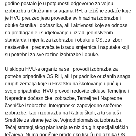
godine postalo je u potpunosti odgovorno za vojnu
izobrazbu u Oružanim snagama RH, a težišne zadaće koje
je HVU preuzeo jesu provedba svih razina izobrazbe i
obuke časnika i dočasnika, ali i aktivnosti koje se odnose
na predlaganje i sudjelovanje u izradi jedinstvenih
standarda i mjerila za izobrazbu i obuku u OS, za izbor
nastavnika i predavača te izradu smjernica i naputaka koji
su potrebni za sve razine izobrazbe i obuke.
U sklopu HVU-a organizira se i provodi izobrazba za
potrebe pripadnika OS RH, ali i pripadnike oružanih snaga
drugih zemalja koje u Hrvatsku na školovanje upućuju
svoje pripadnike. HVU provodi redovite cikluse Temeljne i
Napredne dočasničke izobrazbe, Temeljne i Napredne
časničke izobrazbe, Intergranske zapovjedno stožerne
izobrazbe, kao i izobrazbu na Ratnoj školi, a tu su još i
Središte za strane jezike, Vojnodiplomatska izobrazba,
Tečaj strategijskog planiranja te niz drugih specijalističkih
tečajeva. Njima godišnje prođe oko tisuću polaznika OS