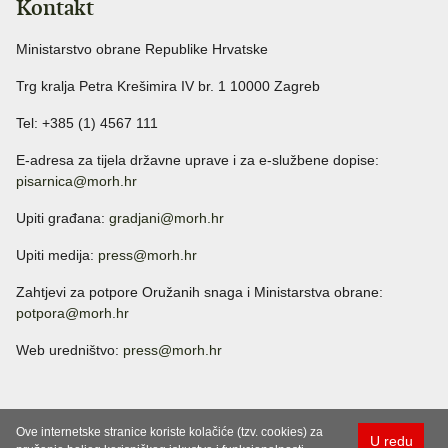
Kontakt
Ministarstvo obrane Republike Hrvatske
Trg kralja Petra Krešimira IV br. 1 10000 Zagreb
Tel: +385 (1) 4567 111
E-adresa za tijela državne uprave i za e-službene dopise:
pisarnica@morh.hr
Upiti građana:
gradjani@morh.hr
Upiti medija:
press@morh.hr
Zahtjevi za potpore Oružanih snaga i Ministarstva obrane:
potpora@morh.hr
Web uredništvo:
press@morh.hr
Ove internetske stranice koriste kolačiće (tzv. cookies) za
U redu