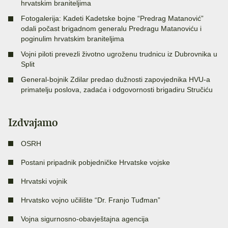
hrvatskim braniteljima
Fotogalerija: Kadeti Kadetske bojne “Predrag Matanović”
odali počast brigadnom generalu Predragu Matanoviću i
poginulim hrvatskim braniteljima
Vojni piloti prevezli životno ugroženu trudnicu iz Dubrovnika u
Split
General-bojnik Zdilar predao dužnosti zapovjednika HVU-a
primatelju poslova, zadaća i odgovornosti brigadiru Stručiću
Izdvajamo
OSRH
Postani pripadnik pobjedničke Hrvatske vojske
Hrvatski vojnik
Hrvatsko vojno učilište “Dr. Franjo Tuđman”
Vojna sigurnosno-obavještajna agencija