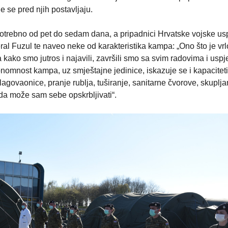
e se pred njih postavljaju.
otrebno od pet do sedam dana, a pripadnici Hrvatske vojske usp
ral Fuzul te naveo neke od karakteristika kampa: „Ono što je vr
kako smo jutros i najavili, završili smo sa svim radovima i uspje
omnost kampa, uz smještajne jedinice, iskazuje se i kapacitet
govaonice, pranje rublja, tuširanje, sanitarne čvorove, skuplja
 da može sam sebe opskrbljivati“.