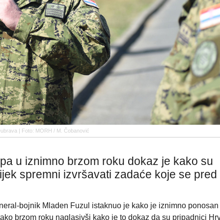
Dubrava | Foto: MORH / M. Čobanović
pa u iznimno brzom roku dokaz je kako su
ijek spremni izvršavati zadaće koje se pred 
eral-bojnik Mladen Fuzul istaknuo je kako je iznimno ponosan 
 tako brzom roku naglasivši kako je to dokaz da su pripadnici Hr