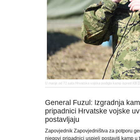
U manje od 72 sata Hrvatska vojska podigla kamp ispred KB 
General Fuzul: Izgradnja kam
pripadnici Hrvatske vojske uv
postavljaju
Zapovjednik Zapovjedništva za potporu gen
njegovi pripadnici uspjeli postaviti kamp u