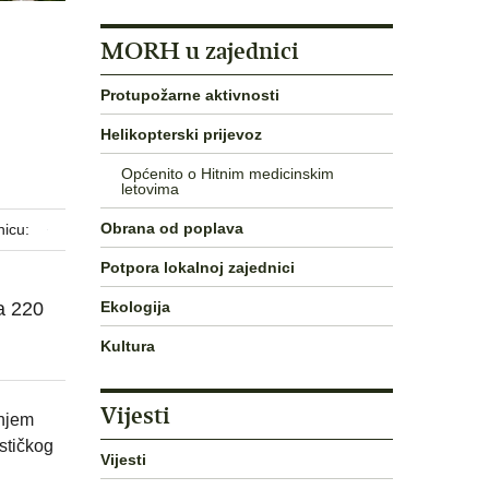
MORH u zajednici
Protupožarne aktivnosti
Helikopterski prijevoz
Općenito o Hitnim medicinskim
letovima
Obrana od poplava
nicu:
Potpora lokalnoj zajednici
Ekologija
a 220
Kultura
Vijesti
anjem
stičkog
Vijesti