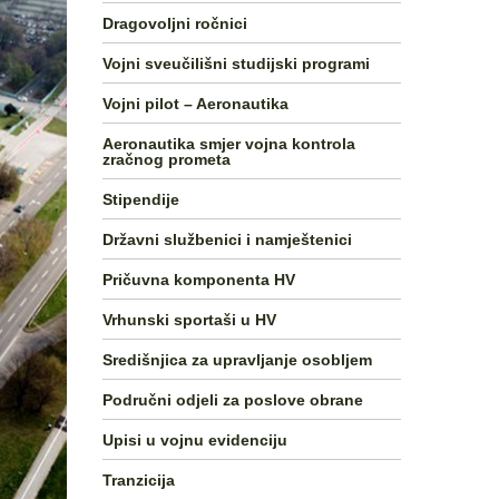
Dragovoljni ročnici
Vojni sveučilišni studijski programi
Vojni pilot – Aeronautika
Aeronautika smjer vojna kontrola
zračnog prometa
Stipendije
Državni službenici i namještenici
Pričuvna komponenta HV
Vrhunski sportaši u HV
Središnjica za upravljanje osobljem
Područni odjeli za poslove obrane
Upisi u vojnu evidenciju
Tranzicija