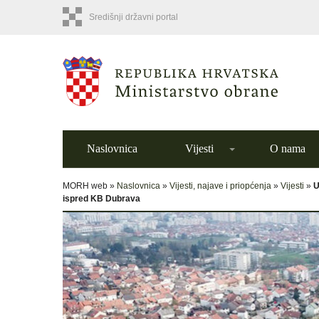
Središnji državni portal
Naslovnica
Vijesti
O nama
MORH web »
Naslovnica
»
Vijesti, najave i priopćenja
»
Vijesti
»
U
ispred KB Dubrava