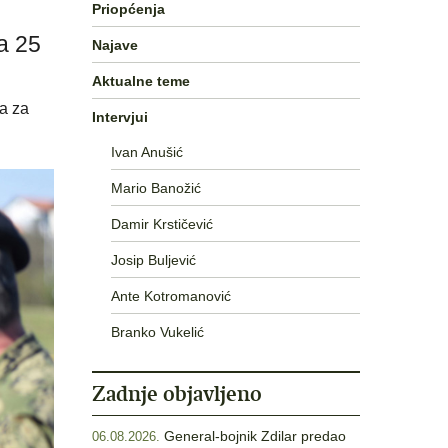
Priopćenja
a 25
Najave
Aktualne teme
ta za
Intervjui
Ivan Anušić
Mario Banožić
Damir Krstičević
Josip Buljević
Ante Kotromanović
Branko Vukelić
Zadnje objavljeno
General-bojnik Zdilar predao
06.08.2026.