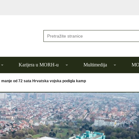
Karijera u MORH-u
Multimedija
MOR
 manje od 72 sata Hrvatska vojska podigla kamp