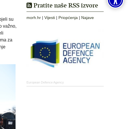
Pratite naše RSS izvore
morh.hr
|
Vijesti
|
Priopćenja
|
Najave
jeli su
lo važno,
li
ima za
nje
European Defence Agency