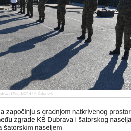
Dubrava | Foto: MORH / M. Čobanović
V-a započinju s gradnjom natkrivenog prosto
među zgrade KB Dubrava i šatorskog naselja,
sa šatorskim naseljem