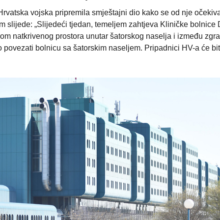
Hrvatska vojska pripremila smještajni dio kako se od nje očekiva
 slijede: „Slijedeći tjedan, temeljem zahtjeva Kliničke bolnice
jom natkrivenog prostora unutar šatorskog naselja i između zg
o povezati bolnicu sa šatorskim naseljem. Pripadnici HV-a će bit