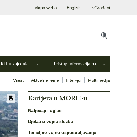
Mapa weba
English
e-Građani
H u zajednici
Pristup informacijama
Vijesti
Aktualne teme
Intervjui
Multimedija
Karijera u MORH-u
Natječaji i oglasi
Djelatna vojna služba
Temeljno vojno osposobljavanje