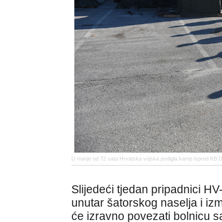
U manje od 72 sata Hrvatska vojska podigla kamp ispred KB 
Slijedeći tjedan pripadnici H
unutar šatorskog naselja i iz
će izravno povezati bolnicu 