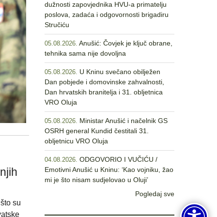
dužnosti zapovjednika HVU-a primatelju
poslova, zadaća i odgovornosti brigadiru
Stručiću
Anušić: Čovjek je ključ obrane,
05.08.2026.
tehnika sama nije dovoljna
U Kninu svečano obilježen
05.08.2026.
Dan pobjede i domovinske zahvalnosti,
Dan hrvatskih branitelja i 31. obljetnica
VRO Oluja
Ministar Anušić i načelnik GS
05.08.2026.
OSRH general Kundid čestitali 31.
obljetnicu VRO Oluja
ODGOVORIO I VUČIĆU /
04.08.2026.
njih
Emotivni Anušić u Kninu: ‘Kao vojniku, žao
mi je što nisam sudjelovao u Oluji’
Pogledaj sve
što su
vatske