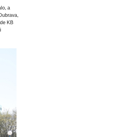
lo, a
 Dubrava,
rade KB
i