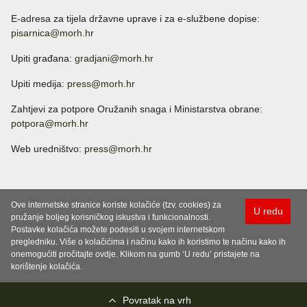
E-adresa za tijela državne uprave i za e-službene dopise:
pisarnica@morh.hr
Upiti građana:
gradjani@morh.hr
Upiti medija:
press@morh.hr
Zahtjevi za potpore Oružanih snaga i Ministarstva obrane:
potpora@morh.hr
Web uredništvo:
press@morh.hr
Ove internetske stranice koriste kolačiće (tzv. cookies) za
U redu
pružanje boljeg korisničkog iskustva i funkcionalnosti.
Postavke kolačića možete podesiti u svojem internetskom
pregledniku. Više o kolačićima i načinu kako ih koristimo te načinu kako ih
onemogućiti pročitajte ovdje. Klikom na gumb ‘U redu’ pristajete na
korištenje kolačića.
Povratak na vrh