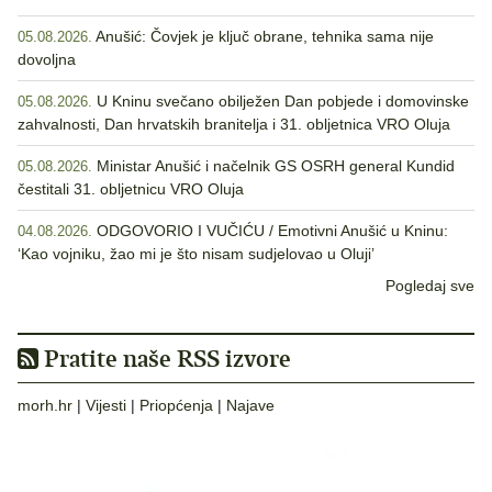
Anušić: Čovjek je ključ obrane, tehnika sama nije
05.08.2026.
dovoljna
U Kninu svečano obilježen Dan pobjede i domovinske
05.08.2026.
zahvalnosti, Dan hrvatskih branitelja i 31. obljetnica VRO Oluja
Ministar Anušić i načelnik GS OSRH general Kundid
05.08.2026.
čestitali 31. obljetnicu VRO Oluja
ODGOVORIO I VUČIĆU / Emotivni Anušić u Kninu:
04.08.2026.
‘Kao vojniku, žao mi je što nisam sudjelovao u Oluji’
Pogledaj sve
Pratite naše RSS izvore
morh.hr
|
Vijesti
|
Priopćenja
|
Najave