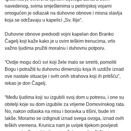
navedenog, svima smještenima u petrinjskoj vojarni
omogućen je odlazak na duhovne obnove i misna slavlja
koja se održavaju u kapelici „Sv. Ilije“.
Duhovne obnove predvodi vojni kapelan don Branko
Čagelj koji kaže kako je u ovim teškim trenucima, vrlo
važno ljudima pružiti moralnu i duhovnu potporu.
“Ovdje mogu doći svi koji žele malo se smiriti, pomoliti
Bogu i potražiti tu duhovnu dimenziju koja ih uzdiže iznad
ove nastale situacije i svih onih strahova koji ih pritišću”,
rekao je don Čagelj.
“Među ljudima koji su izgubili svoj dom u potresu, i one su
obitelji koje su dom izgubile za vrijeme Domovinskog rata.
No, nakon odlaska na misu i boravka u tišini, bude im
lakše. Moramo se izdignuti iznad svega ovoga, iznad ovih
teških vremena. Krunica nam je uvijek tijekom povijesti