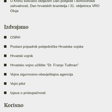
U Kninu svečano obilježen Dan pobjede i domovinske
zahvalnosti, Dan hrvatskih branitelja i 31. obljetnica VRO
Oluja
Izdvajamo
OSRH
Postani pripadnik pobjedničke Hrvatske vojske
Hrvatski vojnik
Hrvatsko vojno učilište “Dr. Franjo Tuđman”
Vojna sigurnosno-obavještajna agencija
Vojni pilot
Izjava o pristupačnosti
Korisno