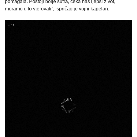
pomagala. Postoji bolje sutra, čeka nas ljepši život,
moramo u to vjerovati”, ispričao je vojni kapelan.
–
/
7