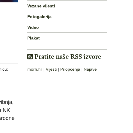
Vezane vijesti
Fotogalerija
Video
Plakat
Pratite naše RSS izvore
nicu:
morh.hr
|
Vijesti
|
Priopćenja
|
Najave
ibnja,
u NK
narodne