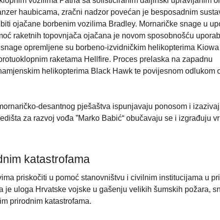
pnim vozilima Patria sa sofisticiranim daljinski upravljanim 
Panzer haubicama, zračni nadzor povećan je besposadnim sust
 biti ojačane borbenim vozilima Bradley. Mornaričke snage u up
a moć raketnih topovnjača ojačana je novom sposobnošću upora
snage opremljene su borbeno-izvidničkim helikopterima Kiowa 
otuoklopnim raketama Hellfire. Proces prelaska na zapadnu
enamjenskim helikopterima Black Hawk te povijesnom odlukom 
mornaričko-desantnog pješaštva ispunjavaju ponosom i izaziva
edišta za razvoj vođa ”Marko Babić“ obučavaju se i izgrađuju v
dnim katastrofama
ma priskočiti u pomoć stanovništvu i civilnim institucijama u pr
 je uloga Hrvatske vojske u gašenju velikih šumskih požara, s
m prirodnim katastrofama.