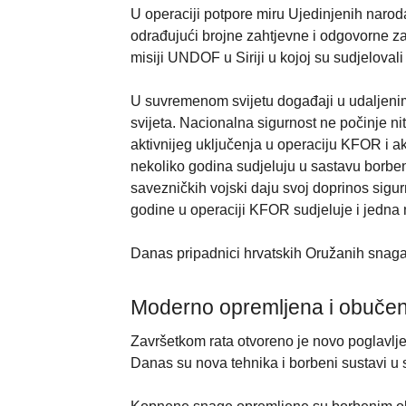
U operaciji potpore miru Ujedinjenih narod
odrađujući brojne zahtjevne i odgovorne za
misiji UNDOF u Siriji u kojoj su sudjelovali
U suvremenom svijetu događaji u udaljenim
svijeta. Nacionalna sigurnost ne počinje ni
aktivnijeg uključenja u operaciju KFOR i ak
nekoliko godina sudjeluju u sastavu borbeni
savezničkih vojski daju svoj doprinos sigu
godine u operaciji KFOR sudjeluje i jedna
Danas pripadnici hrvatskih Oružanih snaga 
Moderno opremljena i obučena
Završetkom rata otvoreno je novo poglavlj
Danas su nova tehnika i borbeni sustavi u