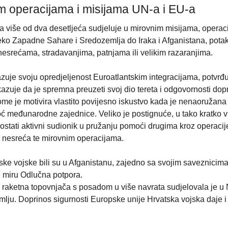
m operacijama i misijama UN-a i EU-a
 više od dva desetljeća sudjeluje u mirovnim misijama, operac
reko Zapadne Sahare i Sredozemlja do Iraka i Afganistana, pota
srećama, stradavanjima, patnjama ili velikim razaranjima.
je svoju opredjeljenost Euroatlantskim integracijama, potvrđu
kazuje da je spremna preuzeti svoj dio tereta i odgovornosti dop
U tome je motivira vlastito povijesno iskustvo kada je nenaoružana 
moć međunarodne zajednice. Veliko je postignuće, u tako kratko 
ostati aktivni sudionik u pružanju pomoći drugima kroz operacij
 i nesreća te mirovnim operacijama.
ke vojske bili su u Afganistanu, zajedno sa svojim saveznicima
re miru Odlučna potpora.
a raketna topovnjača s posadom u više navrata sudjelovala je 
lju. Doprinos sigurnosti Europske unije Hrvatska vojska daje i