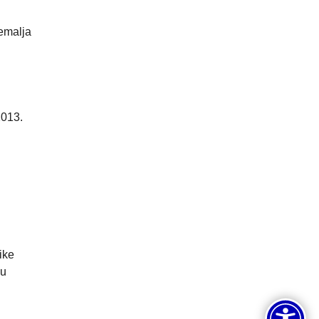
zemalja
2013.
ike
 u