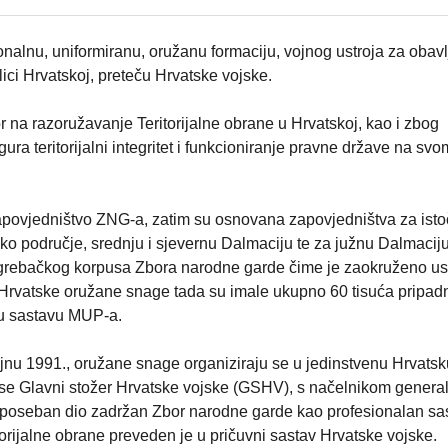
onalnu, uniformiranu, oružanu formaciju, vojnog ustroja za obavl
ci Hrvatskoj, preteču Hrvatske vojske.
 na razoružavanje Teritorijalne obrane u Hrvatskoj, kao i zbog
a teritorijalni integritet i funkcioniranje pravne države na svo
apovjedništvo ZNG-a, zatim su osnovana zapovjedništva za ist
čko područje, srednju i sjevernu Dalmaciju te za južnu Dalmacij
grebačkog korpusa Zbora narodne garde čime je zaokruženo ust
rvatske oružane snage tada su imale ukupno 60 tisuća pripadn
o u sastavu MUP-a.
nu 1991., oružane snage organiziraju se u jedinstvenu Hrvatsk
a se Glavni stožer Hrvatske vojske (GSHV), s načelnikom gener
 poseban dio zadržan Zbor narodne garde kao profesionalan sas
orijalne obrane preveden je u pričuvni sastav Hrvatske vojske.