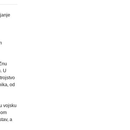
janje
m
očnu
u. U
rojstvo
ika, od
u vojsku
alom
tav, a