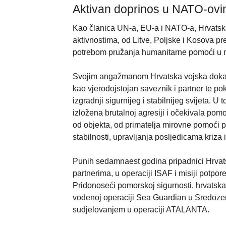
Aktivan doprinos u NATO-ovi
Kao članica UN-a, EU-a i NATO-a, Hrvatska
aktivnostima, od Litve, Poljske i Kosova p
potrebom pružanja humanitarne pomoći u ne
Svojim angažmanom Hrvatska vojska dokazu
kao vjerodojstojan saveznik i partner te po
izgradnji sigurnijeg i stabilnijeg svijeta. 
izložena brutalnoj agresiji i očekivala po
od objekta, od primatelja mirovne pomoći p
stabilnosti, upravljanja posljedicama kriza
Punih sedamnaest godina pripadnici Hrvats
partnerima, u operaciji ISAF i misiji potpo
Pridonoseći pomorskoj sigurnosti, hrvatsk
vođenoj operaciji Sea Guardian u Sredozem
sudjelovanjem u operaciji ATALANTA.