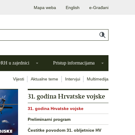
Mapa weba
English
e-Građani
H u zajednici
Pristup informacijama
Vijesti
Aktualne teme
Intervjui
Multimedija
31. godina Hrvatske vojske
31. godina Hrvatske vojske
Preliminarni program
Čestitke povodom 31. obljetnice HV