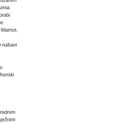
oružanim
avima
orabi
be
Warrior,
o nabavi
ju
rhunski
irodnim
nježnim