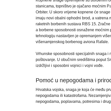
Kopnene snage opremljene su borbenim oklo
stanicama, topništvo je ojačano moćnim 
Orbiter. U skoro vrijeme kopnene će snage
imaju novi obalni ophodni brod, a vatren
raketnih borbenih sustava RBS 15. Zračne 
a borbene sposobnosti osnažene moćnim pr
tehnologiju nastavljen je opremanjem viš
višenamjenskog borbenog aviona Rafale.
Vrhunske sposobnosti specijalnih snaga i 
poštovanje. U obučnim središtima poput Sr
izdržljivi i sposobni vojnici i vojni vođe.
Pomoć u nepogodama i priro
Hrvatska vojska, snaga je koja će među prvi
nepogodama ili katastrofama. Nezamjenjiva
nepogodama, poplavama, potresima i drugi