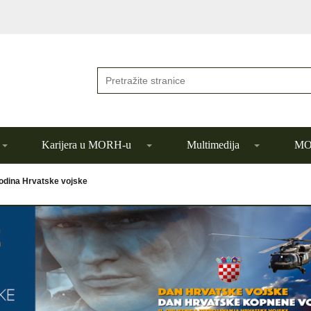
Karijera u MORH-u
Multimedija
MOR
godina Hrvatske vojske