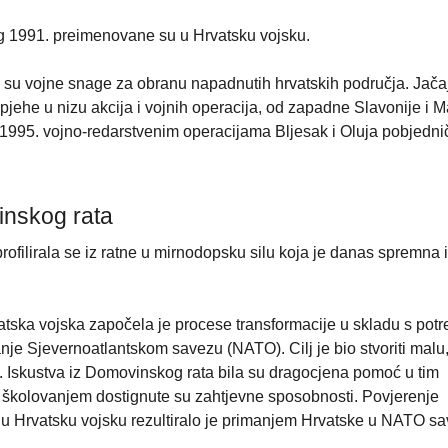
g 1991. preimenovane su u Hrvatsku vojsku.
su vojne snage za obranu napadnutih hrvatskih područja. Jačaj
jehe u nizu akcija i vojnih operacija, od zapadne Slavonije i 
u 1995. vojno-redarstvenim operacijama Bljesak i Oluja pobjedni
inskog rata
filirala se iz ratne u mirnodopsku silu koja je danas spremna iz
ska vojska započela je procese transformacije u skladu s pot
nje Sjevernoatlantskom savezu (NATO). Cilj je bio stvoriti malu
. Iskustva iz Domovinskog rata bila su dragocjena pomoć u tim
 školovanjem dostignute su zahtjevne sposobnosti. Povjerenje
u Hrvatsku vojsku rezultiralo je primanjem Hrvatske u NATO sa