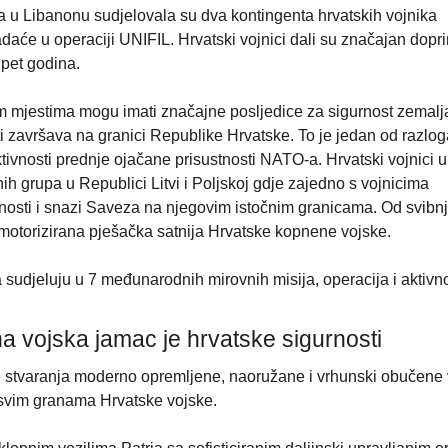
a u Libanonu sudjelovala su dva kontingenta hrvatskih vojnika
daće u operaciji UNIFIL. Hrvatski vojnici dali su značajan dop
 pet godina.
 mjestima mogu imati značajne posljedice za sigurnost zemalj
ti završava na granici Republike Hrvatske. To je jedan od razlog
tivnosti prednje ojačane prisustnosti NATO-a. Hrvatski vojnici 
h grupa u Republici Litvi i Poljskoj gdje zajedno s vojnicima
rnosti i snazi Saveza na njegovim istočnim granicama. Od svibn
 motorizirana pješačka satnija Hrvatske kopnene vojske.
sudjeluju u 7 međunarodnih mirovnih misija, operacija i aktivno
 vojska jamac je hrvatske sigurnosti
e stvaranja moderno opremljene, naoružane i vrhunski obučene 
 svim granama Hrvatske vojske.