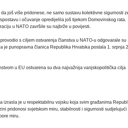
da još više pridonese, ne samo sustavu kolektivne sigurnosti 
uspostavu i očuvanje opredijelila još tijekom Domovinskog rata.
aciju u NATO završile su najbrže u povijesti.
 provodio s ciljem ostvarenja članstva u NATO-u odgovarale su
ja je punopravna članica Republika Hrvatska postala 1. srpnja 
tvom u EU ostvarena su dva najvažnija vanjskopolitička cilja
a izrasla je u respektabilnu vojsku koja svim građanima Republ
ini pridonosi svjetskom miru, stabilnosti i sigurnosti sudjelujući
ore miru.