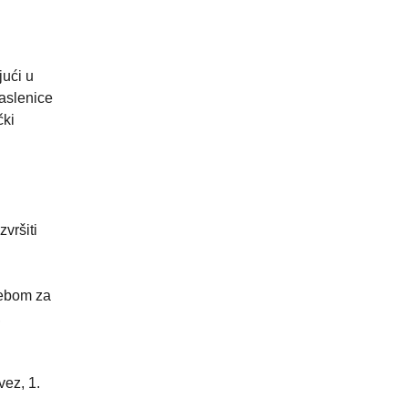
ući u
Maslenice
čki
vršiti
rebom za
,
vez, 1.