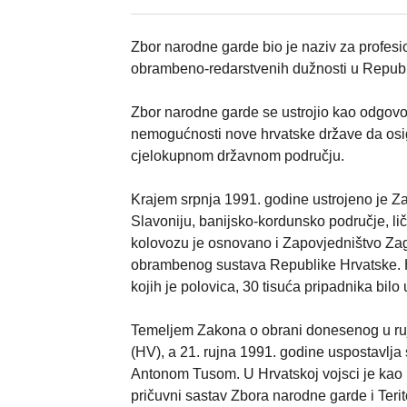
Zbor narodne garde bio je naziv za profesi
obrambeno-redarstvenih dužnosti u Republi
Zbor narodne garde se ustrojio kao odgovor
nemogućnosti nove hrvatske države da osigur
cjelokupnom državnom području.
Krajem srpnja 1991. godine ustrojeno je Z
Slavoniju, banijsko-kordunsko područje, li
kolovozu je osnovano i Zapovjedništvo Za
obrambenog sustava Republike Hrvatske. H
kojih je polovica, 30 tisuća pripadnika bil
Temeljem Zakona o obrani donesenog u ruj
(HV), a 21. rujna 1991. godine uspostavlj
Antonom Tusom. U Hrvatskoj vojsci je kao
pričuvni sastav Zbora narodne garde i Terit