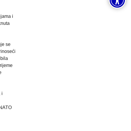
ijama i
knuta
je se
rinoseći
bila
vrijeme
e
 i
u NATO