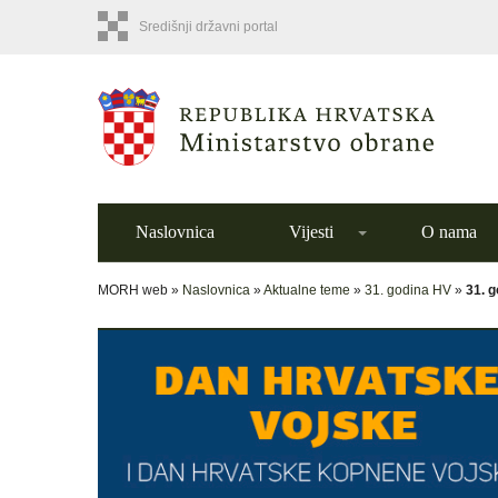
Središnji državni portal
Naslovnica
Vijesti
O nama
MORH web »
Naslovnica
»
Aktualne teme
»
31. godina HV
»
31. 