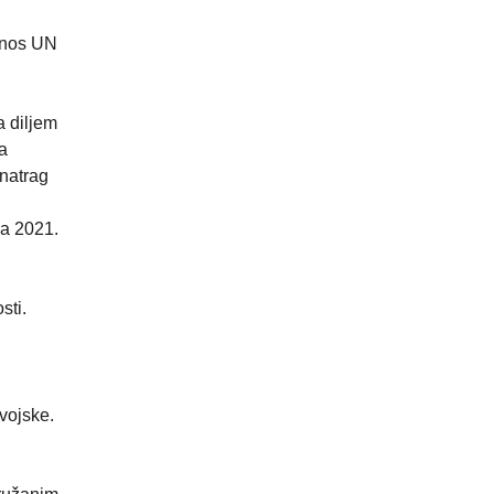
rinos UN
a diljem
a
unatrag
ja 2021.
sti.
vojske.