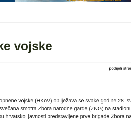
ke vojske
podijeli stra
opnene vojske (HKoV) obilježava se svake godine 28. sv
 svečana smotra Zbora narodne garde (ZNG) na stadion
 su hrvatskoj javnosti predstavljene prve brigade Zbora 