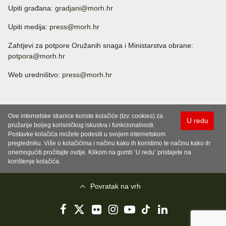
Upiti građana:
gradjani@morh.hr
Upiti medija:
press@morh.hr
Zahtjevi za potpore Oružanih snaga i Ministarstva obrane:
potpora@morh.hr
Web uredništvo:
press@morh.hr
Ove internetske stranice koriste kolačiće (tzv. cookies) za
U redu
pružanje boljeg korisničkog iskustva i funkcionalnosti.
Postavke kolačića možete podesiti u svojem internetskom
pregledniku. Više o kolačićima i načinu kako ih koristimo te načinu kako ih
onemogućiti pročitajte ovdje. Klikom na gumb ‘U redu’ pristajete na
korištenje kolačića.
Povratak na vrh