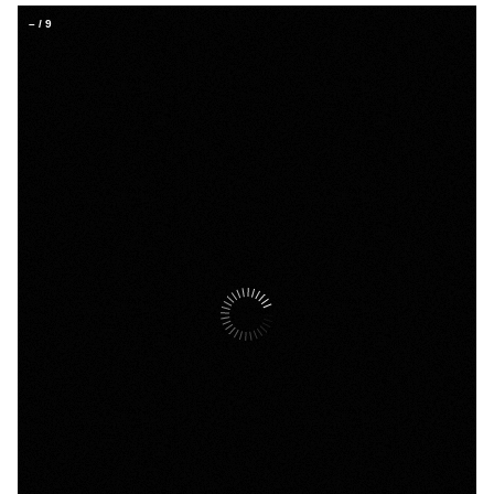
–
/
9