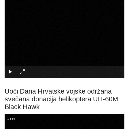
×
Uoči Dana Hrvatske vojske održana
svečana donacija helikoptera UH-60M
Black Hawk
–
/
19