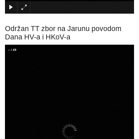
×
Održan TT zbor na Jarunu povodom
Dana HV-a i HKoV-a
–
/
49