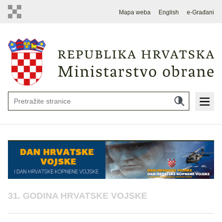
Mapa weba
English
e-Građani
31. GODINA HRVATSKE VOJSKE