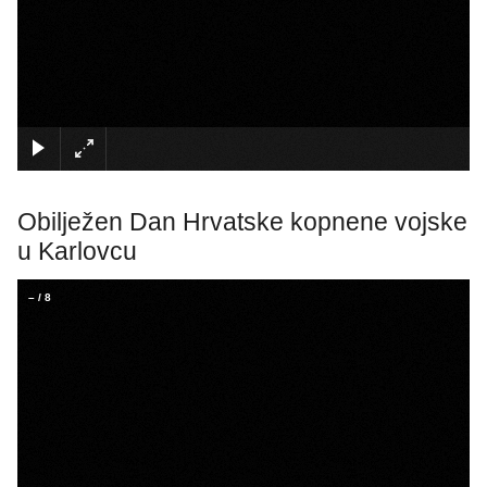
×
Obilježen Dan Hrvatske kopnene vojske
u Karlovcu
–
/
8