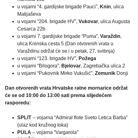
u vojarni “4. gardijske brigade Pauci”,
Knin
, ulica
Matijaševa
u vojarni “204. brigade HV”,
Vukovar
, ulica Augusta
Cesarca 22b
u vojarni 7. gardijske brigade “Puma”,
Varaždin
,
ulica Kninska cesta 5 (Dan otvorenih vrata u
Varaždinu održat će se i u petak, 27. svibnja)
u vojarni “123. brigade HV”,
Požega
u vojarni “Bilogora”,
Bjelovar
, Zagrebačka ulica 2
u vojarni “Pukovnik Mirko Vukušić”,
Zemunik
Donji
Dan otvorenih vrata Hrvatske ratne mornarice održat
će se od 10:00 do 13:00 sati prema slijedećem
rasporedu:
SPLIT
– vojarna “Admiral flote Sveto Letica Barba”
(ulaz kod kružnog toka)
PULA
– vojarna “Vargarola”