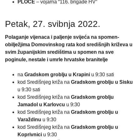
PLOČE
– vojarna “116. brigade HV”
Petak, 27. svibnja 2022.
Polaganje vijenaca i paljenje svijeća na spomen-
obilježjima Domovinskog rata kod središnjih križeva u
svim županijskim središtima u spomen na sve
poginule, nestale i umrle hrvatske branitelje
na
Gradskom groblju u Krapini
u 9:30 sati
kod Središnjeg križa na
Gradskom groblju u Sisku
u 9:30 sati
kod Središnjeg križa na
Gradskom groblju
Jamadol u Karlovcu
u 9:30
kod Središnjeg križa na
Gradskom groblju u
Varaždinu
u 9:30
kod Središnjeg križa na
Gradskom groblju u
Koprivnici
u 9:30