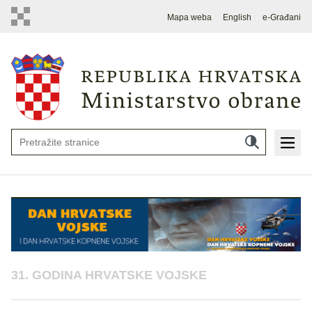
Mapa weba
English
e-Građani
31. GODINA HRVATSKE VOJSKE