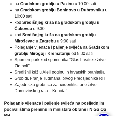
na
Gradskom groblju u Pazinu
u 10:00 sati
na
Gradskom groblju Boninovo u Dubrovniku
u
10:00 sati
kod
Središnjeg križa na gradskom groblju u
Čakovcu
u 9:30
kod
Središnjeg križa na gradskom groblju
Miroševac u Zagrebu
u 9:00 sati
Polaganje vijenaca i paljenje svijeća na
Gradskom
groblju Mirogoj i Krematoriju
od 8,30 sati
Spomen-park kod spomenika “Glas hrvatske žrtve –
Zid boli”
Središnji križ u Aleji poginulih hrvatskih branitelja
Grob dr. Franje Tuđmana, prvog Predsjednika RH
Zajednička grobnica za neidentificirane žrtve
Domovinskog rata – Kenotaf
Polaganje vijenaca i paljenje svijeća na posljednjim
počivalištima preminulih ministara obrane i N GS OS
RH