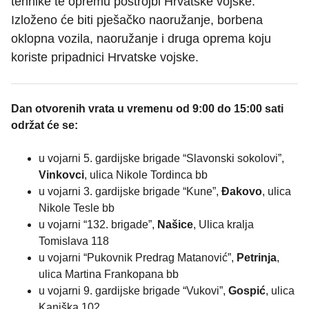
tehnike te opremu postrojbi Hrvatske vojske.
Izloženo će biti pješačko naoružanje, borbena
oklopna vozila, naoružanje i druga oprema koju
koriste pripadnici Hrvatske vojske.
Dan otvorenih vrata u vremenu od 9:00 do 15:00 sati
održat će se:
u vojarni 5. gardijske brigade “Slavonski sokolovi”,
Vinkovci
, ulica Nikole Tordinca bb
u vojarni 3. gardijske brigade “Kune”,
Đakovo
, ulica
Nikole Tesle bb
u vojarni “132. brigade”,
Našice
, Ulica kralja
Tomislava 118
u vojarni “Pukovnik Predrag Matanović”,
Petrinja
,
ulica Martina Frankopana bb
u vojarni 9. gardijske brigade “Vukovi”,
Gospić
, ulica
Kaniška 102