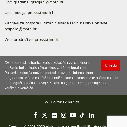
Upiti građana:
gradjani@morh.hr
Upiti medija:
press@morh.hr
Zahtjevi za potpore Oružanih snaga i Ministarstva obrane:
potpora@morh.hr
Web uredništvo:
press@morh.hr
Ove internetske stranice koriste kolačiće (tzv. cookies) za
U redu
pružanje boljeg korisničkog iskustva i funkcionalnosti.
Postavke kolačića možete podesiti u svojem internetskom
pregledniku. Više o kolačićima i načinu kako ih koristimo te načinu kako ih
onemogućiti pročitajte ovdje. Klikom na gumb ‘U redu’ pristajete na
korištenje kolačića.
Povratak na vrh
Copyright © 2008-2026 Ministarstvo obrane Republike Hrvatske..
Uvjeti