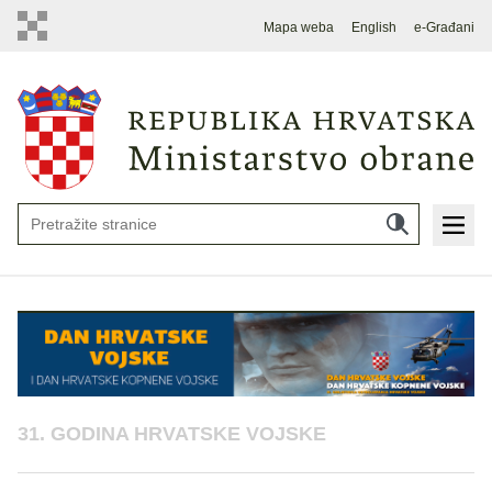
Mapa weba
English
e-Građani
31. GODINA HRVATSKE VOJSKE