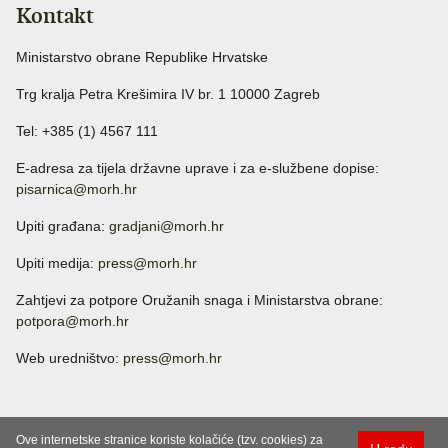
Kontakt
Ministarstvo obrane Republike Hrvatske
Trg kralja Petra Krešimira IV br. 1 10000 Zagreb
Tel: +385 (1) 4567 111
E-adresa za tijela državne uprave i za e-službene dopise:
pisarnica@morh.hr
Upiti građana:
gradjani@morh.hr
Upiti medija:
press@morh.hr
Zahtjevi za potpore Oružanih snaga i Ministarstva obrane:
potpora@morh.hr
Web uredništvo:
press@morh.hr
Ove internetske stranice koriste kolačiće (tzv. cookies) za