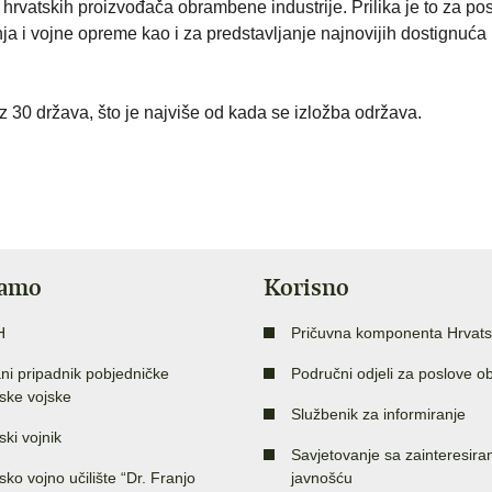
atskih proizvođača obrambene industrije. Prilika je to za po
a i vojne opreme kao i za predstavljanje najnovijih dostignuća
z 30 država, što je najviše od kada se izložba održava.
jamo
Korisno
H
Pričuvna komponenta Hrvats
ni pripadnik pobjedničke
Područni odjeli za poslove o
ske vojske
Službenik za informiranje
ski vojnik
Savjetovanje sa zainteresir
sko vojno učilište “Dr. Franjo
javnošću