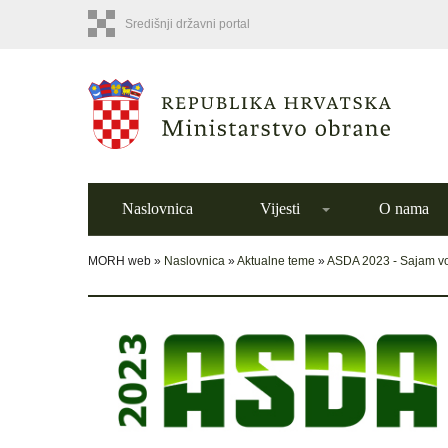
Središnji državni portal
Naslovnica
Vijesti
O nama
MORH web »
Naslovnica
»
Aktualne teme
»
ASDA 2023 - Sajam voj