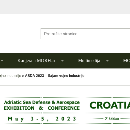
Karijera u MORH-u
Multimedija
MOR
ne industrije
»
ASDA 2023 – Sajam vojne industrije