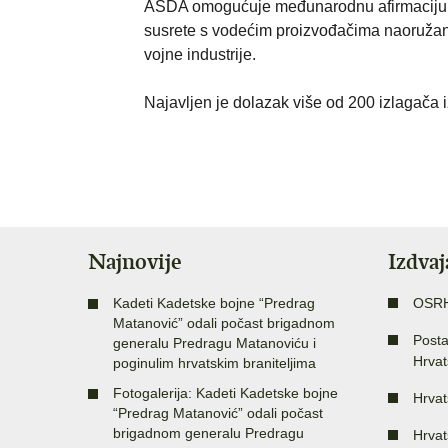
ASDA omogućuje međunarodnu afirmaciju hrv
susrete s vodećim proizvođačima naoružanj
vojne industrije.
Najavljen je dolazak više od 200 izlagača i
Najnovije
Izdva
Kadeti Kadetske bojne “Predrag
OSR
Matanović” odali počast brigadnom
Posta
generalu Predragu Matanoviću i
Hrvat
poginulim hrvatskim braniteljima
Fotogalerija: Kadeti Kadetske bojne
Hrvat
“Predrag Matanović” odali počast
brigadnom generalu Predragu
Hrvat