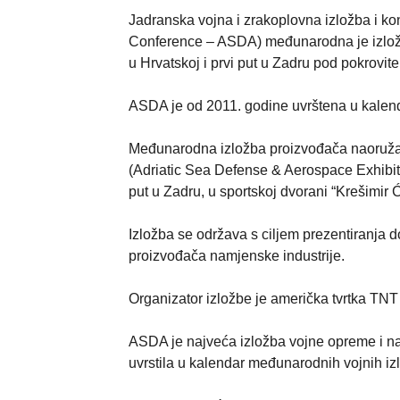
Jadranska vojna i zrakoplovna izložba i ko
Conference – ASDA) međunarodna je izložb
u Hrvatskoj i prvi put u Zadru pod pokrovi
ASDA je od 2011. godine uvrštena u kalend
Međunarodna izložba proizvođača naoružanj
(Adriatic Sea Defense & Aerospace Exhibit
put u Zadru, u sportskoj dvorani “Krešimir 
Izložba se održava s ciljem prezentiranja d
proizvođača namjenske industrije.
Organizator izložbe je američka tvrtka TNT 
ASDA je najveća izložba vojne opreme i nao
uvrstila u kalendar međunarodnih vojnih iz