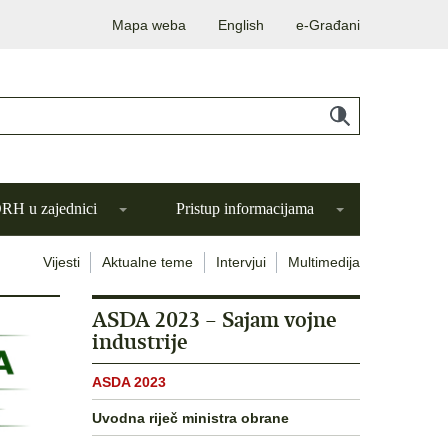
Mapa weba
English
e-Građani
H u zajednici
Pristup informacijama
Vijesti
Aktualne teme
Intervjui
Multimedija
ASDA 2023 – Sajam vojne
industrije
ASDA 2023
Uvodna riječ ministra obrane