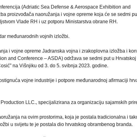
nferencija (Adriatic Sea Defense & Aerospace Exhibition and
a proizvođača naoružanja i vojne opreme koja će se sedmi put
teljstvom Vlade RH i uz potporu Ministarstva obrane RH.
ar međunarodnih vojnih izložbi.
a i vojne opreme Jadranska vojna i zrakoplovna izložba i kon
ion and Conference – ASDA) održava se sedmi put u Hrvatskoj i
Ćosić” na Višnjiku od 3. do 5. svibnja 2023. godine.
ostignuća vojne industrije i potpore međunarodnoj afirmaciji hrv
Production LLC., specijalizirana za organizaciju sajamskih prir
ružanja na ovim prostorima, koja je postala tradicionalna i tak
ložbi u svijetu te je postala dio hrvatskog obrambenog branda.