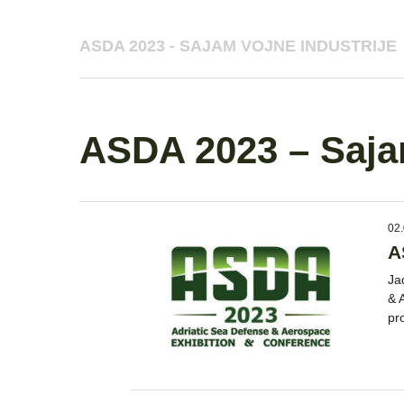
ASDA 2023 - SAJAM VOJNE INDUSTRIJE
ASDA 2023 – Sajam
02.
A
Ja
& 
pr