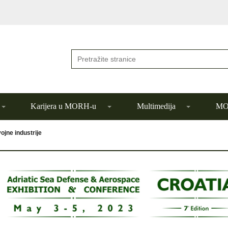
Karijera u MORH-u
Multimedija
MOR
jne industrije