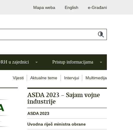
Mapa weba
English
e-Građani
H u zajednici
Pristup informacijama
Vijesti
Aktualne teme
Intervjui
Multimedija
ASDA 2023 – Sajam vojne
industrije
ASDA 2023
Uvodna riječ ministra obrane