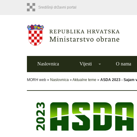
Središnji državni portal
Naslovnica
Vijesti
O nama
MORH web »
Naslovnica
»
Aktualne teme
»
ASDA 2023 - Sajam vo