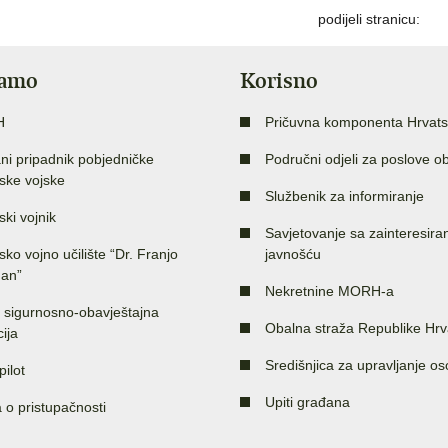
podijeli stranicu:
jamo
Korisno
H
Pričuvna komponenta Hrvats
ni pripadnik pobjedničke
Područni odjeli za poslove o
ske vojske
Službenik za informiranje
ski vojnik
Savjetovanje sa zainteresir
sko vojno učilište “Dr. Franjo
javnošću
an”
Nekretnine MORH-a
 sigurnosno-obavještajna
Obalna straža Republike Hrv
ija
Središnjica za upravljanje o
pilot
Upiti građana
a o pristupačnosti