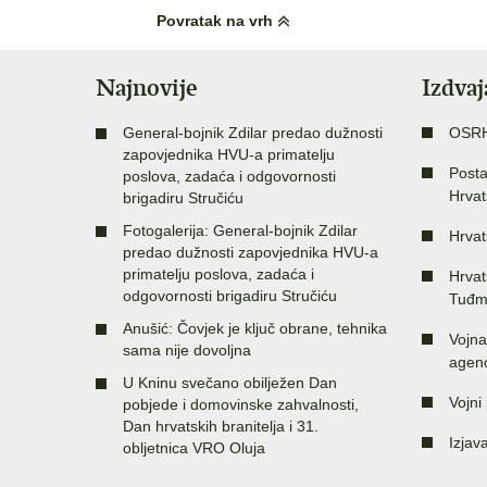
Povratak na vrh
Najnovije
Izdva
General-bojnik Zdilar predao dužnosti
OSR
zapovjednika HVU-a primatelju
Posta
poslova, zadaća i odgovornosti
Hrvat
brigadiru Stručiću
Fotogalerija: General-bojnik Zdilar
Hrvat
predao dužnosti zapovjednika HVU-a
primatelju poslova, zadaća i
Hrvat
odgovornosti brigadiru Stručiću
Tuđm
Anušić: Čovjek je ključ obrane, tehnika
Vojna
sama nije dovoljna
agenc
U Kninu svečano obilježen Dan
Vojni 
pobjede i domovinske zahvalnosti,
Dan hrvatskih branitelja i 31.
Izjav
obljetnica VRO Oluja