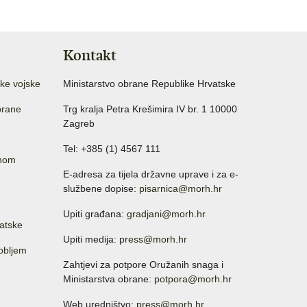
Kontakt
ke vojske
Ministarstvo obrane Republike Hrvatske
brane
Trg kralja Petra Krešimira IV br. 1 10000
Zagreb
Tel: +385 (1) 4567 111
anom
E-adresa za tijela državne uprave i za e-
službene dopise:
pisarnica@morh.hr
Upiti građana:
gradjani@morh.hr
atske
Upiti medija:
press@morh.hr
sobljem
Zahtjevi za potpore Oružanih snaga i
Ministarstva obrane:
potpora@morh.hr
Web uredništvo:
press@morh.hr