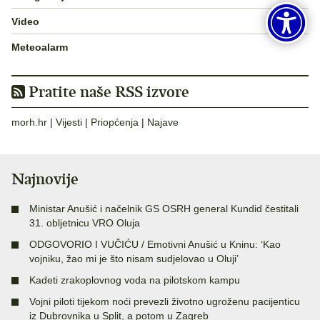
Video
Meteoalarm
Pratite naše RSS izvore
morh.hr
|
Vijesti
|
Priopćenja
|
Najave
Najnovije
Ministar Anušić i načelnik GS OSRH general Kundid čestitali
31. obljetnicu VRO Oluja
ODGOVORIO I VUČIĆU / Emotivni Anušić u Kninu: ‘Kao
vojniku, žao mi je što nisam sudjelovao u Oluji’
Kadeti zrakoplovnog voda na pilotskom kampu
Vojni piloti tijekom noći prevezli životno ugroženu pacijenticu
iz Dubrovnika u Split, a potom u Zagreb