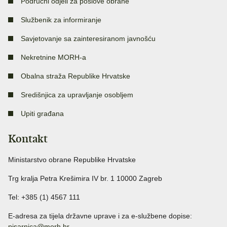
Područni odjeli za poslove obrane
Službenik za informiranje
Savjetovanje sa zainteresiranom javnošću
Nekretnine MORH-a
Obalna straža Republike Hrvatske
Središnjica za upravljanje osobljem
Upiti građana
Kontakt
Ministarstvo obrane Republike Hrvatske
Trg kralja Petra Krešimira IV br. 1 10000 Zagreb
Tel: +385 (1) 4567 111
E-adresa za tijela državne uprave i za e-službene dopise:
pisarnica@morh.hr