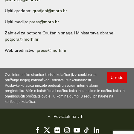
Upiti građana:
gradjani@morh.hr
Upiti medija:
press@morh.hr
Zahtjevi za potpore Oružanih snaga i Ministarstva obrane:
potpora@morh.hr
Web uredništvo:
press@morh.hr
Ove internetske stranice koriste kolačiće (tzv. cookies) za
U redu
pružanje boljeg korisničkog iskustva i funkcionalnosti.
Postavke kolačića možete podesiti u svojem internetskom
pregledniku. Više o kolačićima i načinu kako ih koristimo te načinu kako ih
onemogućiti pročitajte ovdje. Klikom na gumb ‘U redu’ pristajete na
korištenje kolačića.
Povratak na vrh