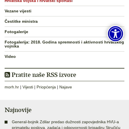
Hrvatska vojska i hrvatski sportaši
Vezane vijesti
Čestitke ministra
Fotogalerije
Fotogalerija: 2018. Godina spremnosti i aktivnosti hrvatskog
vojnika
Video
Pratite naše RSS izvore
morh.hr
|
Vijesti
|
Priopćenja
|
Najave
Najnovije
General-bojnik Zdilar predao dužnosti zapovjednika HVU-a
primatelju poslova, zadaća i odgovornosti brigadiru Stručiću