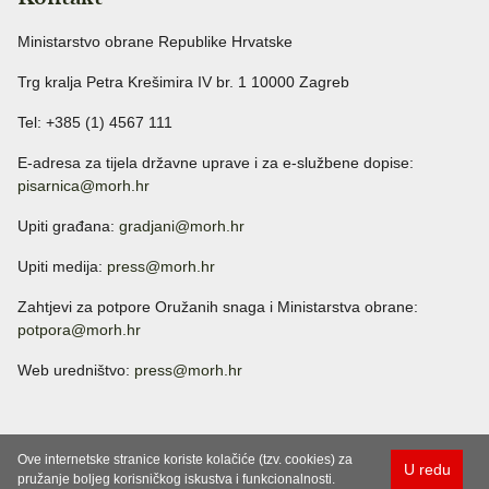
Ministarstvo obrane Republike Hrvatske
Trg kralja Petra Krešimira IV br. 1 10000 Zagreb
Tel: +385 (1) 4567 111
E-adresa za tijela državne uprave i za e-službene dopise:
pisarnica@morh.hr
Upiti građana:
gradjani@morh.hr
Upiti medija:
press@morh.hr
Zahtjevi za potpore Oružanih snaga i Ministarstva obrane:
potpora@morh.hr
Web uredništvo:
press@morh.hr
Ove internetske stranice koriste kolačiće (tzv. cookies) za
U redu
pružanje boljeg korisničkog iskustva i funkcionalnosti.