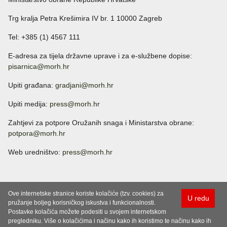
Trg kralja Petra Krešimira IV br. 1 10000 Zagreb
Tel: +385 (1) 4567 111
E-adresa za tijela državne uprave i za e-službene dopise:
pisarnica@morh.hr
Upiti građana:
gradjani@morh.hr
Upiti medija:
press@morh.hr
Zahtjevi za potpore Oružanih snaga i Ministarstva obrane:
potpora@morh.hr
Web uredništvo:
press@morh.hr
Ove internetske stranice koriste kolačiće (tzv. cookies) za
U redu
pružanje boljeg korisničkog iskustva i funkcionalnosti.
Postavke kolačića možete podesiti u svojem internetskom
pregledniku. Više o kolačićima i načinu kako ih koristimo te načinu kako ih