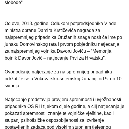
slobode”.
Od ove, 2018. godine, Odlukom potpredsjednika Vlade i
ministra obrane Damira Krstičevića nagrada za
najspremnijeg pripadnika Oružanih snaga nosit će ime po
junaku Domovinskog rata i prvom pobjedniku natjecanja
za najspremnijeg vojnika Davoru Joviću – “Memorijal
bojnik Davor Jović – natjecanje Prvi za Hrvatsku”.
Ovogodišnje natjecanje za najspremnijeg pripadnika
održat će se u Vukovarsko-srijemskoj županiji od 5. do 10.
svibnja.
Natjecanje predstavlja provjeru spremnosti i uvježbanosti
pripadnika OS RH tijekom cijele godine, a cilj natjecanja je
pokazati spremnost i znanje te vojničke vještine, kao i
stupanj psihofizičke osposobljenosti za izvršenje
postavljenih zadaća pod visokim stupnjem tjelesnog