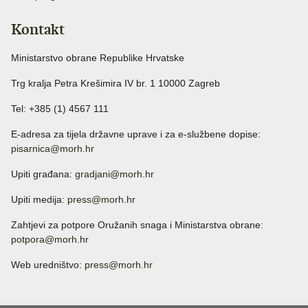
Kontakt
Ministarstvo obrane Republike Hrvatske
Trg kralja Petra Krešimira IV br. 1 10000 Zagreb
Tel: +385 (1) 4567 111
E-adresa za tijela državne uprave i za e-službene dopise:
pisarnica@morh.hr
Upiti građana:
gradjani@morh.hr
Upiti medija:
press@morh.hr
Zahtjevi za potpore Oružanih snaga i Ministarstva obrane:
potpora@morh.hr
Web uredništvo:
press@morh.hr