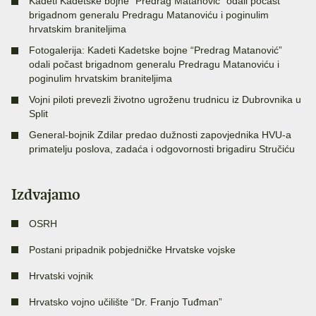
Kadeti Kadetske bojne “Predrag Matanović” odali počast
brigadnom generalu Predragu Matanoviću i poginulim
hrvatskim braniteljima
Fotogalerija: Kadeti Kadetske bojne “Predrag Matanović”
odali počast brigadnom generalu Predragu Matanoviću i
poginulim hrvatskim braniteljima
Vojni piloti prevezli životno ugroženu trudnicu iz Dubrovnika u
Split
General-bojnik Zdilar predao dužnosti zapovjednika HVU-a
primatelju poslova, zadaća i odgovornosti brigadiru Stručiću
Izdvajamo
OSRH
Postani pripadnik pobjedničke Hrvatske vojske
Hrvatski vojnik
Hrvatsko vojno učilište “Dr. Franjo Tuđman”