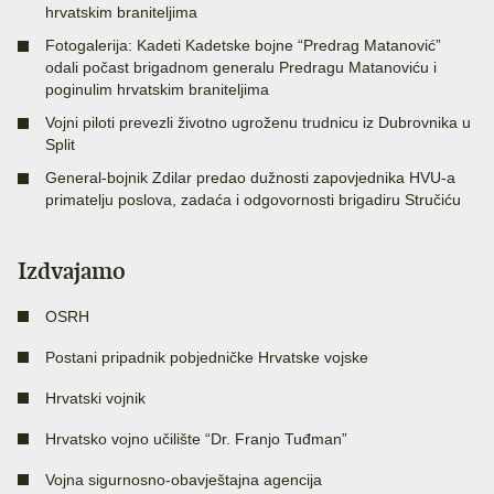
hrvatskim braniteljima
Fotogalerija: Kadeti Kadetske bojne “Predrag Matanović”
odali počast brigadnom generalu Predragu Matanoviću i
poginulim hrvatskim braniteljima
Vojni piloti prevezli životno ugroženu trudnicu iz Dubrovnika u
Split
General-bojnik Zdilar predao dužnosti zapovjednika HVU-a
primatelju poslova, zadaća i odgovornosti brigadiru Stručiću
Izdvajamo
OSRH
Postani pripadnik pobjedničke Hrvatske vojske
Hrvatski vojnik
Hrvatsko vojno učilište “Dr. Franjo Tuđman”
Vojna sigurnosno-obavještajna agencija