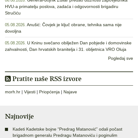
General-bojnik Zdilar predao dužnosti zapovjednika
06.08.2026.
HVU-a primatelju poslova, zadaća i odgovornosti brigadiru
Stručiću
Anušić: Čovjek je ključ obrane, tehnika sama nije
05.08.2026.
dovoljna
U Kninu svečano obilježen Dan pobjede i domovinske
05.08.2026.
zahvalnosti, Dan hrvatskih branitelja i 31. obljetnica VRO Oluja
Pogledaj sve
Pratite naše RSS izvore
morh.hr
|
Vijesti
|
Priopćenja
|
Najave
Najnovije
Kadeti Kadetske bojne “Predrag Matanović” odali počast
brigadnom generalu Predragu Matanoviću i poginulim