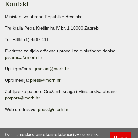
Kontakt
Ministarstvo obrane Republike Hrvatske
Trg kralja Petra Krešimira IV br. 1 10000 Zagreb
Tel: +385 (1) 4567 111
E-adresa za tijela državne uprave i za e-službene dopise:
pisarnica@morh.hr
Upiti građana:
gradjani@morh.hr
Upiti medija:
press@morh.hr
Zahtjevi za potpore Oružanih snaga i Ministarstva obrane:
potpora@morh.hr
Web uredništvo:
press@morh.hr
Ove internetske stranice koriste kolačiće (tzv. cookies) za
U redu