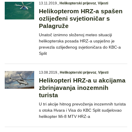
13.11.2019.
,
Helikopterski prijevoz
,
Vijesti
Helikopterom HRZ-a spašen
ozlijeđeni svjetioničar s
Palagruže
Unatoč iznimno složenoj meteo situaciji
helikopterska posada HRZ-a uspješno je
prevezla ozlijeđenog svjetioničara do KBC-a
Split
13.08.2019.
,
Helikopterski prijevoz
,
Vijesti
Helikopteri HRZ-a u akcijama
zbrinjavanja inozemnih
turista
U tri akcije hitnog prevoženja inozemnih turista
s otoka Hvara i Visa do KBC Split sudjelovao
helikopter Mi-8 MTV HRZ-a