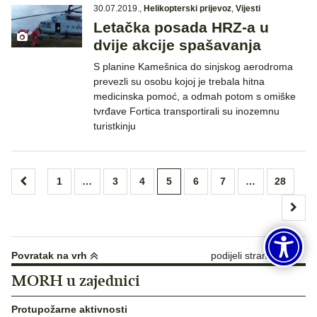
30.07.2019.
,
Helikopterski prijevoz
,
Vijesti
Letačka posada HRZ-a u
dvije akcije spašavanja
S planine Kamešnica do sinjskog aerodroma
prevezli su osobu kojoj je trebala hitna
medicinska pomoć, a odmah potom s omiške
tvrđave Fortica transportirali su inozemnu
turistkinju
Brojevi
1
…
3
4
5
6
7
…
28
stranica
objava
Povratak na vrh
podijeli stranicu:
MORH u zajednici
Protupožarne aktivnosti