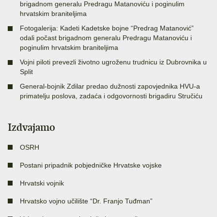
brigadnom generalu Predragu Matanoviću i poginulim
hrvatskim braniteljima
Fotogalerija: Kadeti Kadetske bojne “Predrag Matanović”
odali počast brigadnom generalu Predragu Matanoviću i
poginulim hrvatskim braniteljima
Vojni piloti prevezli životno ugroženu trudnicu iz Dubrovnika u
Split
General-bojnik Zdilar predao dužnosti zapovjednika HVU-a
primatelju poslova, zadaća i odgovornosti brigadiru Stručiću
Izdvajamo
OSRH
Postani pripadnik pobjedničke Hrvatske vojske
Hrvatski vojnik
Hrvatsko vojno učilište “Dr. Franjo Tuđman”