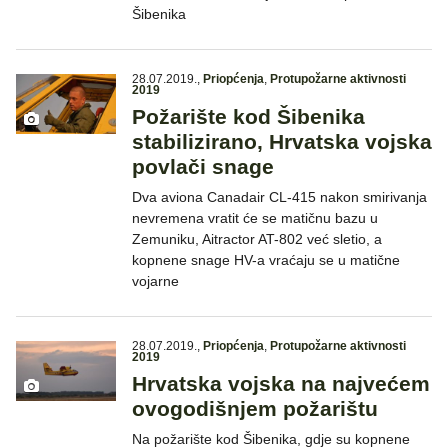
Šibenika
28.07.2019.
,
Priopćenja
,
Protupožarne aktivnosti
2019
Požarište kod Šibenika
stabilizirano, Hrvatska vojska
povlači snage
Dva aviona Canadair CL-415 nakon smirivanja
nevremena vratit će se matičnu bazu u
Zemuniku, Aitractor AT-802 već sletio, a
kopnene snage HV-a vraćaju se u matične
vojarne
28.07.2019.
,
Priopćenja
,
Protupožarne aktivnosti
2019
Hrvatska vojska na najvećem
ovogodišnjem požarištu
Na požarište kod Šibenika, gdje su kopnene