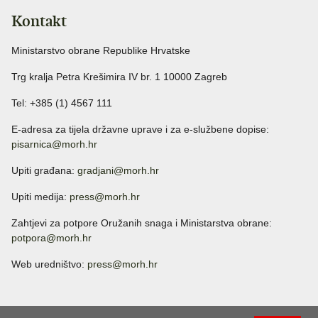
Kontakt
Ministarstvo obrane Republike Hrvatske
Trg kralja Petra Krešimira IV br. 1 10000 Zagreb
Tel: +385 (1) 4567 111
E-adresa za tijela državne uprave i za e-službene dopise:
pisarnica@morh.hr
Upiti građana:
gradjani@morh.hr
Upiti medija:
press@morh.hr
Zahtjevi za potpore Oružanih snaga i Ministarstva obrane:
potpora@morh.hr
Web uredništvo:
press@morh.hr