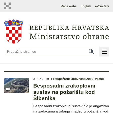
Mapa weba
English
e-Građani
31.07.2019.
,
Protupožarne aktivnosti 2019
,
Vijesti
Besposadni zrakoplovni
sustav na požarištu kod
Šibenika
Besposadni zrakoplovni sustav bio je angažiran
na zadaćama izviđanja i nadzoru požarišta kod