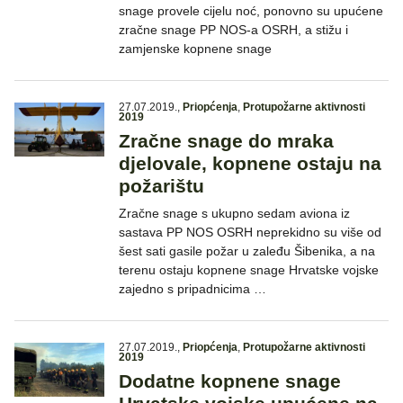
snage provele cijelu noć, ponovno su upućene
zračne snage PP NOS-a OSRH, a stižu i
zamjenske kopnene snage
27.07.2019.
,
Priopćenja
,
Protupožarne aktivnosti
2019
Zračne snage do mraka
djelovale, kopnene ostaju na
požarištu
Zračne snage s ukupno sedam aviona iz
sastava PP NOS OSRH neprekidno su više od
šest sati gasile požar u zaleđu Šibenika, a na
terenu ostaju kopnene snage Hrvatske vojske
zajedno s pripadnicima …
27.07.2019.
,
Priopćenja
,
Protupožarne aktivnosti
2019
Dodatne kopnene snage