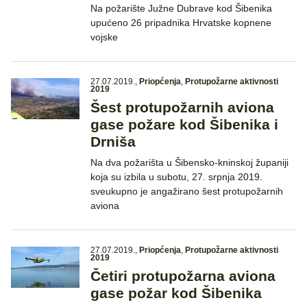
Na požarište Južne Dubrave kod Šibenika
upućeno 26 pripadnika Hrvatske kopnene
vojske
27.07.2019.
,
Priopćenja
,
Protupožarne aktivnosti
2019
Šest protupožarnih aviona
gase požare kod Šibenika i
Drniša
Na dva požarišta u Šibensko-kninskoj županiji
koja su izbila u subotu, 27. srpnja 2019.
sveukupno je angažirano šest protupožarnih
aviona
27.07.2019.
,
Priopćenja
,
Protupožarne aktivnosti
2019
Četiri protupožarna aviona
gase požar kod Šibenika