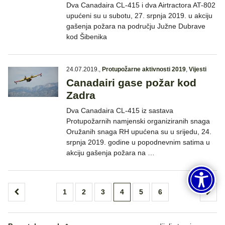
Dva Canadaira CL-415 i dva Airtractora AT-802
upućeni su u subotu, 27. srpnja 2019. u akciju
gašenja požara na području Južne Dubrave
kod Šibenika
24.07.2019.
,
Protupožarne aktivnosti 2019
,
Vijesti
Canadairi gase požar kod
Zadra
Dva Canadaira CL-415 iz sastava
Protupožarnih namjenski organiziranih snaga
Oružanih snaga RH upućena su u srijedu, 24.
srpnja 2019. godine u popodnevnim satima u
akciju gašenja požara na …
Brojevi
1
2
3
4
5
6
stranica
objava