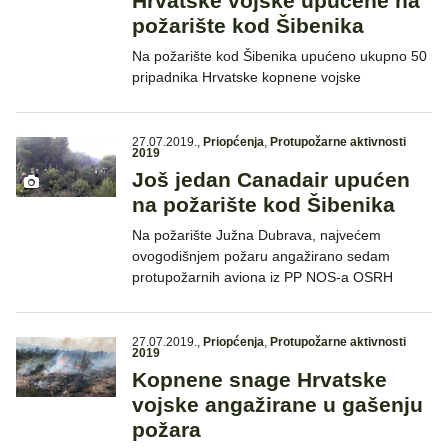
Hrvatske vojske upućene na
požarište kod Šibenika
Na požarište kod Šibenika upućeno ukupno 50
pripadnika Hrvatske kopnene vojske
27.07.2019.
,
Priopćenja
,
Protupožarne aktivnosti
2019
Još jedan Canadair upućen
na požarište kod Šibenika
Na požarište Južna Dubrava, najvećem
ovogodišnjem požaru angažirano sedam
protupožarnih aviona iz PP NOS-a OSRH
27.07.2019.
,
Priopćenja
,
Protupožarne aktivnosti
2019
Kopnene snage Hrvatske
vojske angažirane u gašenju
požara