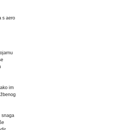
a s aero
vojarnu
se
u
kako im
lužbenog
h snaga
še
dir