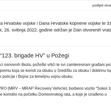
podijeli stra
 Hrvatske vojske i Dana Hrvatske kopnene vojske te 31
ak, 26. svibnja 2022. godine održan je Dan otvorenih vrat
 “123. brigade HV” u Požegi
i osnovnih škola, požeški vrtići te svi zainteresirani građani po
 opremu koja se koristi za obuku u Središtu za obuku i doktrinu log
 policije i Bojne za temeljnu vojnu obuku.
x PRO (MRV – MRAP Recovery Vehicle), borbeno vozilo “Sokol 1
 koristilo na početku Domovinskog rata, a koje je izrađeno u