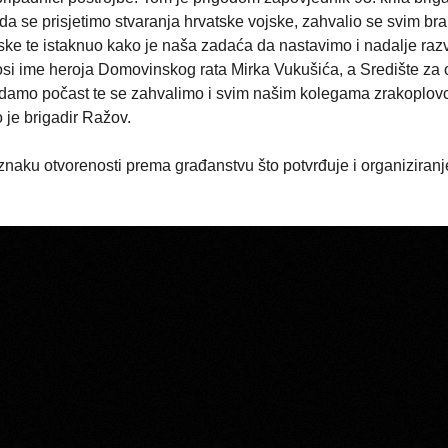
a se prisjetimo stvaranja hrvatske vojske, zahvalio se svim bra
jske te istaknuo kako je naša zadaća da nastavimo i nadalje razv
i ime heroja Domovinskog rata Mirka Vukušića, a Središte za
odamo počast te se zahvalimo i svim našim kolegama zrakoplovc
 je brigadir Ražov.
u znaku otvorenosti prema građanstvu što potvrđuje i organiziran