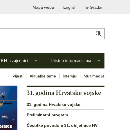
Mapa weba
English
e-Građani
H u zajednici
Pristup informacijama
Vijesti
Aktualne teme
Intervjui
Multimedija
31. godina Hrvatske vojske
31. godina Hrvatske vojske
Preliminarni program
Čestitke povodom 31. obljetnice HV