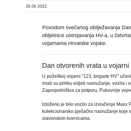
26.05.2022.
Povodom svečanog obilježavanja Dana
obljetnice ustrojavanja HV-a, u četvrt
vojarnama Hrvatske vojske.
Dan otvorenih vrata u vojarni
U požeškoj vojarni “123. brigade HV” učenic
imali su priliku vidjeti naoružanje, vozila i
Zapovjedništva za potporu, Pukovnije vojne
Izloženo je bilo vozilo za izvlačenje Max
kolekcionarsko pješačko naoružanje koje se
slavonskim tvornicama.