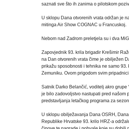
saznati sve što ih zanima o pilotskom pozi
U sklopu Dana otvorenih vrata održan je nas
mitinga Air Show COGNAC u Francuskoj.
Nebom nad Zadrom preletjela su i dva MiG
Zapovjednik 93. krila brigadir Krešimir Ražo
na Dan otvorenih vrata čime je obilježen D
prikažu sposobnosti i tehnika ne samo 93. k
Zemuniku. Ovom prigodom svim pripadnici
Satnik Darko Belančić, voditelj akro grupe 
je bilo zadovoljstvo nastupati pred našom p
predstavljanja letačkog programa za sezo
U sklopu obilježavanja Dana OSRH, Dana H
Republike Hrvatske 93. krilo HRZ-a održalo
činove te nagrade i pohvale koje su dobili 