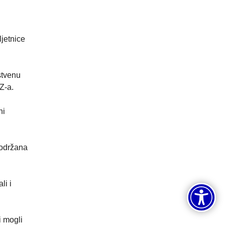
jetnice
nstvenu
Z-a.
ni
 održana
li i
i mogli