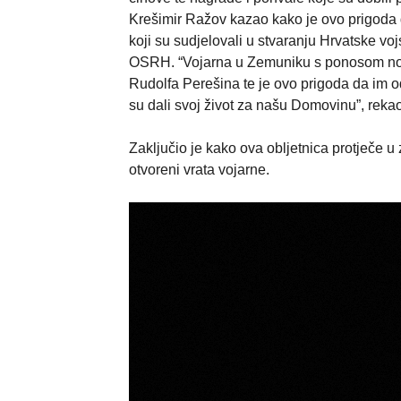
Krešimir Ražov kazao kako je ovo prigoda d
koji su sudjelovali u stvaranju Hrvatske vo
OSRH. “Vojarna u Zemuniku s ponosom nos
Rudolfa Perešina te je ovo prigoda da im 
su dali svoj život za našu Domovinu”, rekao
Zaključio je kako ova obljetnica protječe 
otvoreni vrata vojarne.