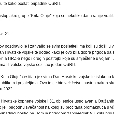
vu te kako postati pripadnik OSRH.
tup akro grupe “Krila Oluje” koja se nekoliko dana ranije vratil
-a 21.
v pozdravio je i zahvalio se svim posjetiteljima koji su došli u 
an Hrvatske vojske te dodao kako je ovo bila dobra prigoda da 
rila HRZ-a nego i drugih postrojbi koje su smještene u vojarni 
ma Hrvatske vojske čestitao je dan OSRH.
“Krila Oluje” čestitao je svima Dan Hrvatske vojske te istaknuo 
ublikom i prijateljima. Ovo im je bio već četvrti nastup nakon s
nu 2022.
rvatske kopnene vojske i 31. obljetnice ustrojavanja Oružani
 je i prigodnu svečanost na kojoj su pročitana promaknuća u vi
pripadnici postrojbe. Tom je prigodom zapovjednik 93. krila briga