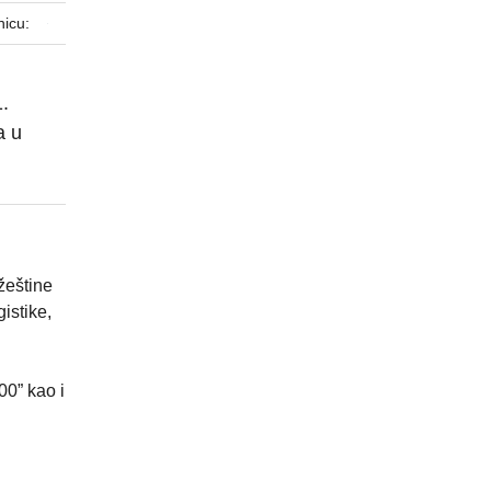
nicu:
.
a u
žeštine
istike,
00” kao i