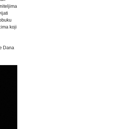
niteljima
ijati
 obuku
ima koji
je Dana