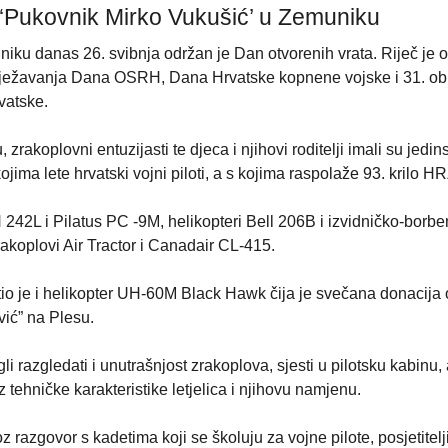
i ‘Pukovnik Mirko Vukušić’ u Zemuniku
iku danas 26. svibnja održan je Dan otvorenih vrata. Riječ je o
ilježavanja Dana OSRH, Dana Hrvatske kopnene vojske i 31. obl
vatske.
 zrakoplovni entuzijasti te djeca i njihovi roditelji imali su jedi
ojima lete hrvatski vojni piloti, a s kojima raspolaže 93. krilo HR
N 242L i Pilatus PC -9M, helikopteri Bell 206B i izvidničko-borbe
rakoplovi Air Tractor i Canadair CL-415.
o je i helikopter UH-60M Black Hawk čija je svečana donacija
vić” na Plesu.
li razgledati i unutrašnjost zrakoplova, sjesti u pilotsku kabinu, a
 tehničke karakteristike letjelica i njihovu namjenu.
oz razgovor s kadetima koji se školuju za vojne pilote, posjetitelj