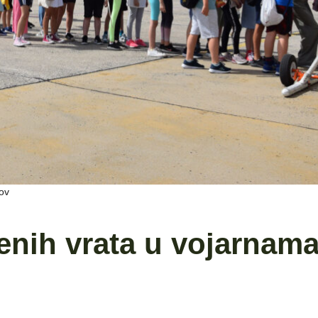
ov
enih vrata u vojarnam