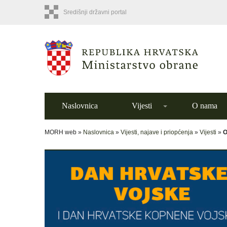
Središnji državni portal
Naslovnica
Vijesti
O nama
MORH web »
Naslovnica
»
Vijesti, najave i priopćenja
»
Vijesti
»
O