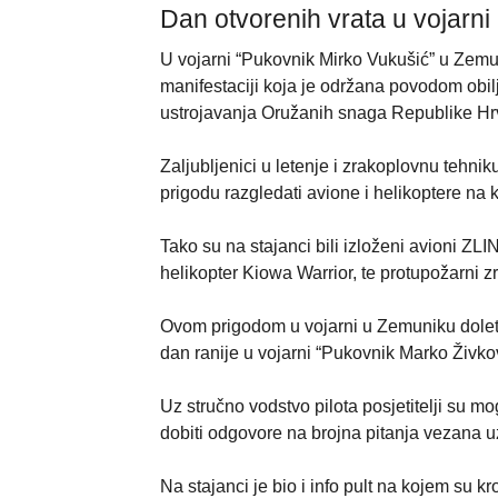
Dan otvorenih vrata u vojarn
U vojarni “Pukovnik Mirko Vukušić” u Zemun
manifestaciji koja je održana povodom ob
ustrojavanja Oružanih snaga Republike Hr
Zaljubljenici u letenje i zrakoplovnu tehniku,
prigodu razgledati avione i helikoptere na k
Tako su na stajanci bili izloženi avioni ZLI
helikopter Kiowa Warrior, te protupožarni z
Ovom prigodom u vojarni u Zemuniku doleti
dan ranije u vojarni “Pukovnik Marko Živko
Uz stručno vodstvo pilota posjetitelji su mog
dobiti odgovore na brojna pitanja vezana uz
Na stajanci je bio i info pult na kojem su kr