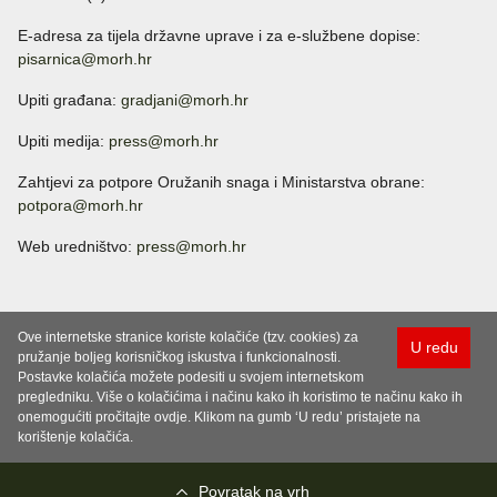
E-adresa za tijela državne uprave i za e-službene dopise:
pisarnica@morh.hr
Upiti građana:
gradjani@morh.hr
Upiti medija:
press@morh.hr
Zahtjevi za potpore Oružanih snaga i Ministarstva obrane:
potpora@morh.hr
Web uredništvo:
press@morh.hr
Ove internetske stranice koriste kolačiće (tzv. cookies) za
U redu
pružanje boljeg korisničkog iskustva i funkcionalnosti.
Postavke kolačića možete podesiti u svojem internetskom
pregledniku. Više o kolačićima i načinu kako ih koristimo te načinu kako ih
onemogućiti pročitajte ovdje. Klikom na gumb ‘U redu’ pristajete na
korištenje kolačića.
Povratak na vrh