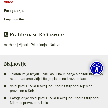
Video
Fotogalerija
Logo vježbe
Pratite naše RSS izvore
morh.hr
|
Vijesti
|
Priopćenja
|
Najave
Najnovije
Telefon im je uvijek u ruci, čak i na kupanje s obitelji idu s dva
auta: ‘Kad smo vidjeli što je pisalo na krovu te kuće…‘
Vojni piloti HRZ-a u akciji na Dinari: Ozlijeđeni Nijemac
prevezen u Knin
Fotogalerija: Vojni piloti HRZ-a u akciji na Dinari: Ozlijeđeni
Nijemac prevezen u Knin