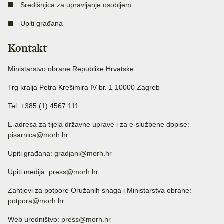
Središnjica za upravljanje osobljem
Upiti građana
Kontakt
Ministarstvo obrane Republike Hrvatske
Trg kralja Petra Krešimira IV br. 1 10000 Zagreb
Tel: +385 (1) 4567 111
E-adresa za tijela državne uprave i za e-službene dopise:
pisarnica@morh.hr
Upiti građana:
gradjani@morh.hr
Upiti medija:
press@morh.hr
Zahtjevi za potpore Oružanih snaga i Ministarstva obrane:
potpora@morh.hr
Web uredništvo:
press@morh.hr