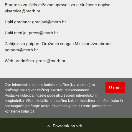
E-adresa za tijela državne uprave i za e-službene dopise:
pisarnica@morh.hr
Upiti građana:
gradjani@morh.hr
Upiti medija:
press@morh.hr
Zahtjevi za potpore Oružanih snaga i Ministarstva obrane:
potpora@morh.hr
Web uredništvo:
press@morh.hr
Ove internetske stranice koriste kolačiće (tzv. cookies) za
U redu
pružanje boljeg korisničkog iskustva i funkcionalnosti.
Postavke kolačića možete podesiti u svojem internetskom
pregledniku. Više o kolačićima i načinu kako ih koristimo te načinu kako ih
onemogućiti pročitajte ovdje. Klikom na gumb ‘U redu’ pristajete na
korištenje kolačića.
Povratak na vrh