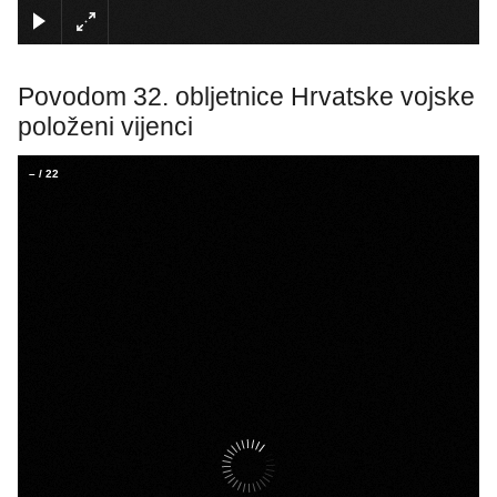
×
Povodom 32. obljetnice Hrvatske vojske
položeni vijenci
–
/
22