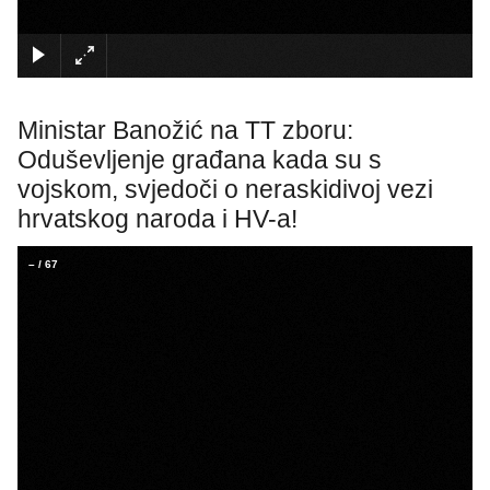
×
Ministar Banožić na TT zboru:
Oduševljenje građana kada su s
vojskom, svjedoči o neraskidivoj vezi
hrvatskog naroda i HV-a!
–
/
67