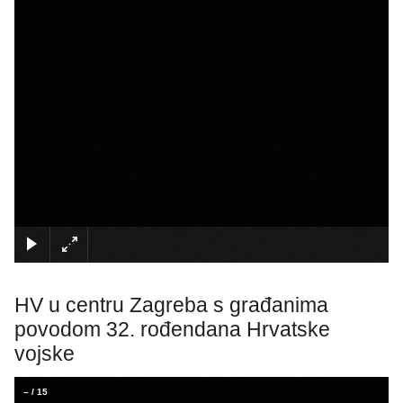
×
HV u centru Zagreba s građanima
povodom 32. rođendana Hrvatske
vojske
–
/
15