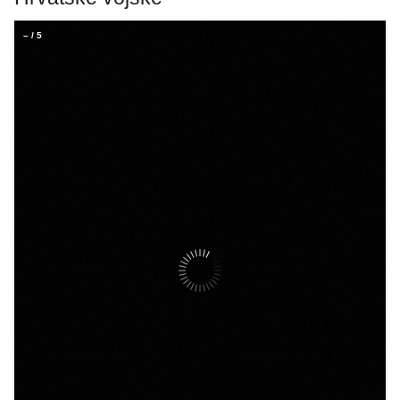
–
/
5