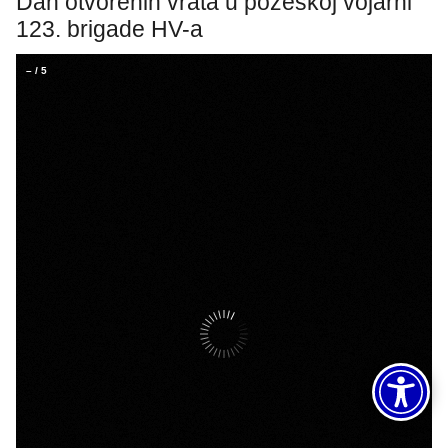
Dan otvorenih vrata u požeškoj vojarni
123. brigade HV-a
–
/
5