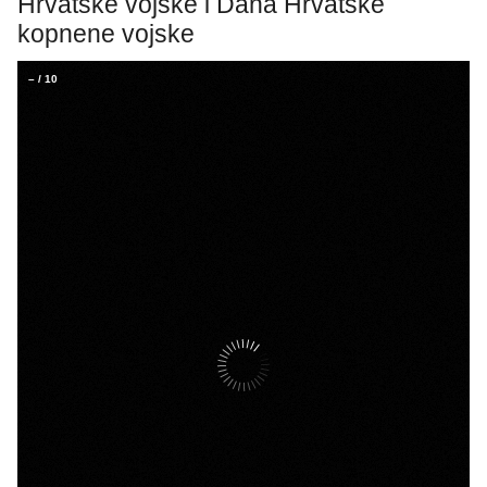
Hrvatske vojske i Dana Hrvatske
kopnene vojske
–
/
10