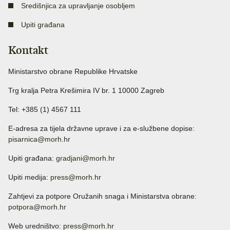
Središnjica za upravljanje osobljem
Upiti građana
Kontakt
Ministarstvo obrane Republike Hrvatske
Trg kralja Petra Krešimira IV br. 1 10000 Zagreb
Tel: +385 (1) 4567 111
E-adresa za tijela državne uprave i za e-službene dopise:
pisarnica@morh.hr
Upiti građana:
gradjani@morh.hr
Upiti medija:
press@morh.hr
Zahtjevi za potpore Oružanih snaga i Ministarstva obrane:
potpora@morh.hr
Web uredništvo:
press@morh.hr