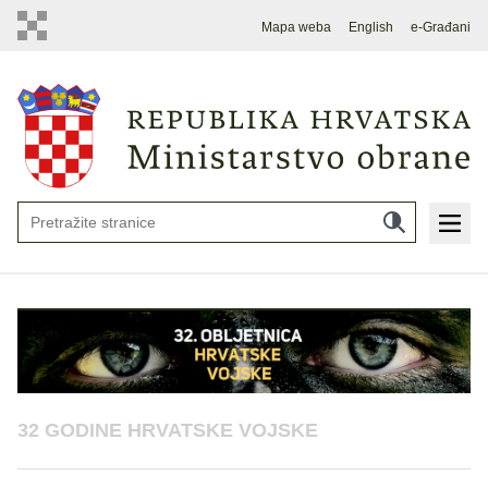
Mapa weba
English
e-Građani
32 GODINE HRVATSKE VOJSKE