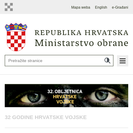
Mapa weba
English
e-Građani
32 GODINE HRVATSKE VOJSKE