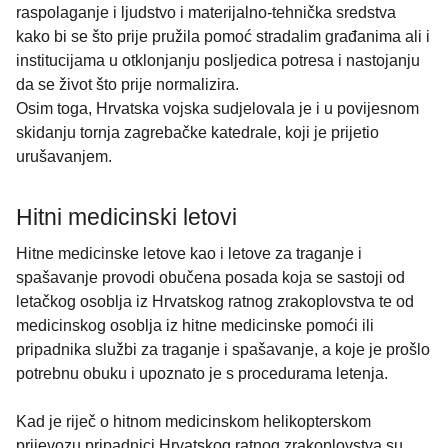
raspolaganje i ljudstvo i materijalno-tehnička sredstva
kako bi se što prije pružila pomoć stradalim građanima ali i
institucijama u otklonjanju posljedica potresa i nastojanju
da se život što prije normalizira.
Osim toga, Hrvatska vojska sudjelovala je i u povijesnom
skidanju tornja zagrebačke katedrale, koji je prijetio
urušavanjem.
Hitni medicinski letovi
Hitne medicinske letove kao i letove za traganje i
spašavanje provodi obučena posada koja se sastoji od
letačkog osoblja iz Hrvatskog ratnog zrakoplovstva te od
medicinskog osoblja iz hitne medicinske pomoći ili
pripadnika službi za traganje i spašavanje, a koje je prošlo
potrebnu obuku i upoznato je s procedurama letenja.
Kad je riječ o hitnom medicinskom helikopterskom
prijevozu pripadnici Hrvatskog ratnog zrakoplovstva su