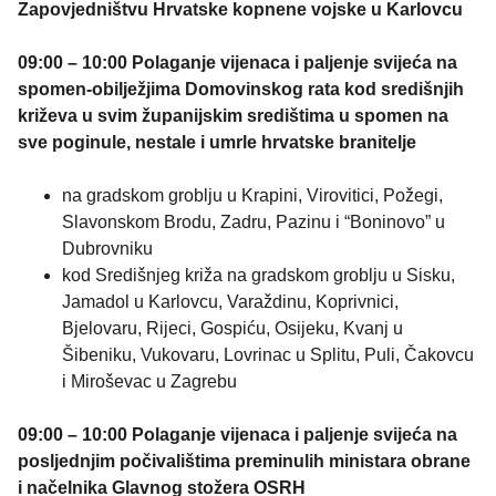
Zapovjedništvu Hrvatske kopnene vojske u Karlovcu
09:00 – 10:00 Polaganje vijenaca i paljenje svijeća na
spomen-obilježjima Domovinskog rata kod središnjih
križeva u svim županijskim središtima u spomen na
sve poginule, nestale i umrle hrvatske branitelje
na gradskom groblju u Krapini, Virovitici, Požegi,
Slavonskom Brodu, Zadru, Pazinu i “Boninovo” u
Dubrovniku
kod Središnjeg križa na gradskom groblju u Sisku,
Jamadol u Karlovcu, Varaždinu, Koprivnici,
Bjelovaru, Rijeci, Gospiću, Osijeku, Kvanj u
Šibeniku, Vukovaru, Lovrinac u Splitu, Puli, Čakovcu
i Miroševac u Zagrebu
09:00 – 10:00 Polaganje vijenaca i paljenje svijeća na
posljednjim počivalištima preminulih ministara obrane
i načelnika Glavnog stožera OSRH