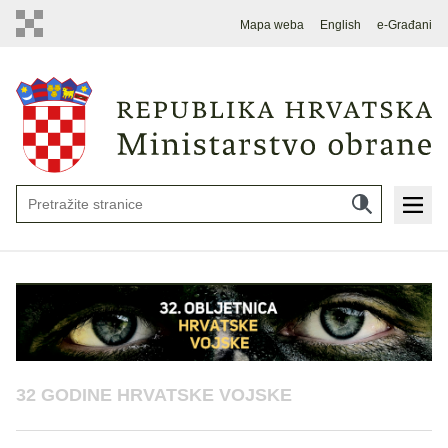
Mapa weba
English
e-Građani
32 GODINE HRVATSKE VOJSKE