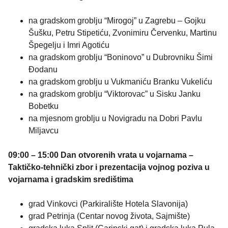
na gradskom groblju “Mirogoj” u Zagrebu – Gojku
Šušku, Petru Stipetiću, Zvonimiru Červenku, Martinu
Špegelju i Imri Agotiću
na gradskom groblju “Boninovo” u Dubrovniku Šimi
Đodanu
na gradskom groblju u Vukmaniću Branku Vukeliću
na gradskom groblju “Viktorovac” u Sisku Janku
Bobetku
na mjesnom groblju u Novigradu na Dobri Pavlu
Miljavcu
09:00 – 15:00 Dan otvorenih vrata u vojarnama –
Taktičko-tehnički zbor i prezentacija vojnog poziva u
vojarnama i gradskim središtima
grad Vinkovci (Parkiralište Hotela Slavonija)
grad Petrinja (Centar novog života, Sajmište)