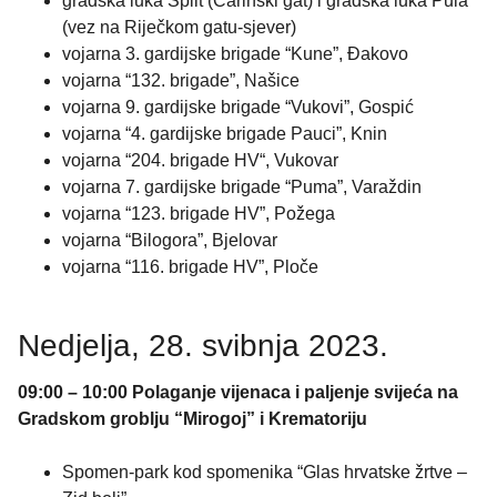
gradska luka Split (Carinski gat) i gradska luka Pula
(vez na Riječkom gatu-sjever)
vojarna 3. gardijske brigade “Kune”, Đakovo
vojarna “132. brigade”, Našice
vojarna 9. gardijske brigade “Vukovi”, Gospić
vojarna “4. gardijske brigade Pauci”, Knin
vojarna “204. brigade HV“, Vukovar
vojarna 7. gardijske brigade “Puma”, Varaždin
vojarna “123. brigade HV”, Požega
vojarna “Bilogora”, Bjelovar
vojarna “116. brigade HV”, Ploče
Nedjelja, 28. svibnja 2023.
09:00 – 10:00 Polaganje vijenaca i paljenje svijeća na
Gradskom groblju “Mirogoj” i Krematoriju
Spomen-park kod spomenika “Glas hrvatske žrtve –