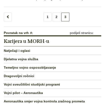
Brojevi
1
2
3
stranica
objava
Povratak na vrh
podijeli stranicu:
Karijera u MORH-u
Natječaji i oglasi
Djelatna vojna služba
Temeljno vojno osposobljavanje
Dragovoljni ročnici
Vojni sveučilišni studijski programi
Vojni pilot – Aeronautika
Aeronautika smjer vojna kontrola zračnog prometa