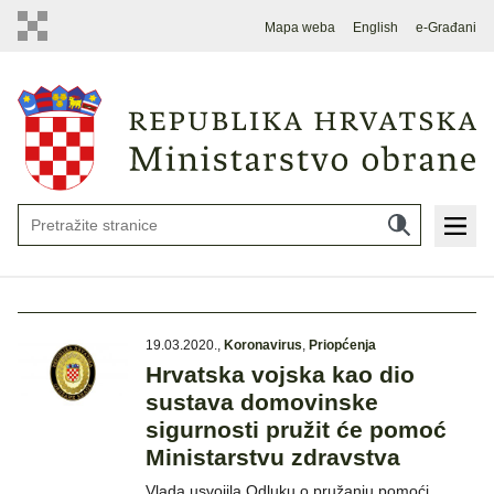
Mapa weba
English
e-Građani
19.03.2020.
,
Koronavirus
,
Priopćenja
Hrvatska vojska kao dio
sustava domovinske
sigurnosti pružit će pomoć
Ministarstvu zdravstva
Vlada usvojila Odluku o pružanju pomoći