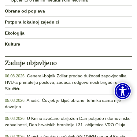
Obrana od poplava
Potpora lokalnoj zajednici
Ekologija
Kultura
Zadnje objavljeno
General-bojnik Zdilar predao dužnosti zapovjednika
06.08.2026.
HVU-a primatelju poslova, zadaća i odgovornosti brigadiru
Stručiću
Anušić: Čovjek je ključ obrane, tehnika sama nije
05.08.2026.
dovoljna
U Kninu svečano obilježen Dan pobjede i domovinske
05.08.2026.
zahvalnosti, Dan hrvatskih branitelja i 31. obljetnica VRO Oluja
Ministar Anušić i načelnik GS OSRH general Kundid
05.08.2026.