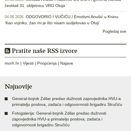
čestitali 31. obljetnicu VRO Oluja
ODGOVORIO I VUČIĆU / Emotivni Anušić u Kninu:
04.08.2026.
‘Kao vojniku, žao mi je što nisam sudjelovao u Oluji’
Pogledaj sve
Pratite naše RSS izvore
morh.hr
|
Vijesti
|
Priopćenja
|
Najave
Najnovije
General-bojnik Zdilar predao dužnosti zapovjednika HVU-a
primatelju poslova, zadaća i odgovornosti brigadiru Stručiću
Fotogalerija: General-bojnik Zdilar predao dužnosti
zapovjednika HVU-a primatelju poslova, zadaća i
odgovornosti brigadiru Stručiću