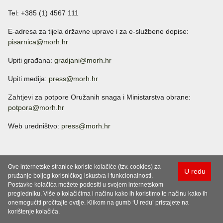
Tel: +385 (1) 4567 111
E-adresa za tijela državne uprave i za e-službene dopise:
pisarnica@morh.hr
Upiti građana:
gradjani@morh.hr
Upiti medija:
press@morh.hr
Zahtjevi za potpore Oružanih snaga i Ministarstva obrane:
potpora@morh.hr
Web uredništvo:
press@morh.hr
Ove internetske stranice koriste kolačiće (tzv. cookies) za
U redu
pružanje boljeg korisničkog iskustva i funkcionalnosti.
Postavke kolačića možete podesiti u svojem internetskom
pregledniku. Više o kolačićima i načinu kako ih koristimo te načinu kako ih
onemogućiti pročitajte ovdje. Klikom na gumb ‘U redu’ pristajete na
korištenje kolačića.