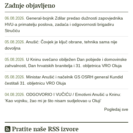
Zadnje objavljeno
General-bojnik Zdilar predao dužnosti zapovjednika
06.08.2026.
HVU-a primatelju poslova, zadaća i odgovornosti brigadiru
Stručiću
Anušić: Čovjek je ključ obrane, tehnika sama nije
05.08.2026.
dovoljna
U Kninu svečano obilježen Dan pobjede i domovinske
05.08.2026.
zahvalnosti, Dan hrvatskih branitelja i 31. obljetnica VRO Oluja
Ministar Anušić i načelnik GS OSRH general Kundid
05.08.2026.
čestitali 31. obljetnicu VRO Oluja
ODGOVORIO I VUČIĆU / Emotivni Anušić u Kninu:
04.08.2026.
‘Kao vojniku, žao mi je što nisam sudjelovao u Oluji’
Pogledaj sve
Pratite naše RSS izvore