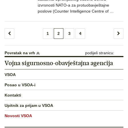
izvrsnosti NATO-a za protuobavještajne
poslove (Counter Intelligence Centre of …
Brojevi
1
2
3
4
stranica
objava
Povratak na vrh
podijeli stranicu:
Vojna sigurnosno-obavještajna agencija
VSOA
Posao u VSOA-i
Kontakti
Upitnik za prijam u VSOA
Novosti VSOA