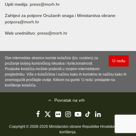
Upiti medija:
press@morh.hr
Zahtjevi za potpore Oružanih snaga i Ministarstva obrane:
potpora@morh.hr
Web uredništvo:
press@morh.hr
Ove internetske stranice koriste kolačiće (tzv. cookies) za
U redu
pružanje boljeg korisničkog iskustva i funkcionalnosti.
Postavke kolačića možete podesiti u svojem internetskom
pregledniku. Više o kolačićima i načinu kako ih koristimo te načinu kako ih
onemogućiti pročitajte ovdje. Klikom na gumb ‘U redu’ pristajete na
korištenje kolačića.
Povratak na vrh
Copyright © 2008-2026 Ministarstvo obrane Republike Hrvatske..
Uvjeti
korištenja
.