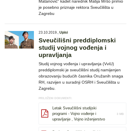
Matanović“ kadet narednik Matija Mršo primio
je posebno priznaje rektora Sveučilišta u
Zagrebu
23.10.2019.
,
Upisi
Sveučilišni preddiplomski
studij vojnog vođenja i
upravljanja
Studij vojnog vođenja i upravljanja (VviU)
preddiplomski je sveučilišni studij namijenjen
obrazovanju budućih časnika Oružanih snaga
RH, razvijen u suradnji OSRH i Sveučilišta u
Zagrebu.
PRILOŽENI DOKUMENTI:
Letak Sveučilišni studijski
programi - Vojno vođenje i
3 MB
upravljanje , Vojno inženjerstvo