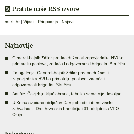
Pratite naše RSS izvore
morh.hr
|
Vijesti
|
Priopćenja
|
Najave
Najnovije
General-bojnik Zdilar predao dužnosti zapovjednika HVU-a
primatelju poslova, zadaća i odgovornosti brigadiru Stručiću
Fotogalerija: General-bojnik Zdilar predao dužnosti
zapovjednika HVU-a primatelju poslova, zadaća i
odgovornosti brigadiru Stručiću
Anušić: Čovjek je ključ obrane, tehnika sama nije dovoljna
U Kninu svečano obilježen Dan pobjede i domovinske
zahvalnosti, Dan hrvatskih branitelja i 31. obljetnica VRO
Oluja
Izdvajamo