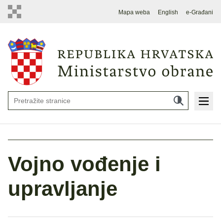
Mapa weba
English
e-Građani
Vojno vođenje i
upravljanje