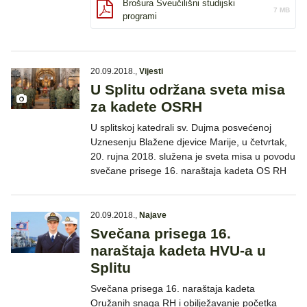
Brošura Sveučilišni studijski
7 MB
programi
20.09.2018.
,
Vijesti
U Splitu održana sveta misa
za kadete OSRH
U splitskoj katedrali sv. Dujma posvećenoj
Uznesenju Blažene djevice Marije, u četvrtak,
20. rujna 2018. služena je sveta misa u povodu
svečane prisege 16. naraštaja kadeta OS RH
20.09.2018.
,
Najave
Svečana prisega 16.
naraštaja kadeta HVU-a u
Splitu
Svečana prisega 16. naraštaja kadeta
Oružanih snaga RH i obilježavanje početka