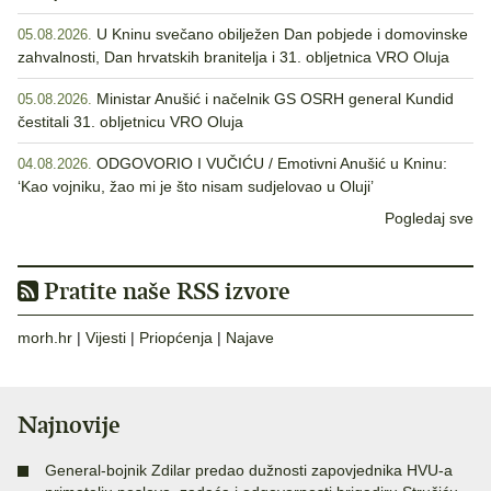
U Kninu svečano obilježen Dan pobjede i domovinske
05.08.2026.
zahvalnosti, Dan hrvatskih branitelja i 31. obljetnica VRO Oluja
Ministar Anušić i načelnik GS OSRH general Kundid
05.08.2026.
čestitali 31. obljetnicu VRO Oluja
ODGOVORIO I VUČIĆU / Emotivni Anušić u Kninu:
04.08.2026.
‘Kao vojniku, žao mi je što nisam sudjelovao u Oluji’
Pogledaj sve
Pratite naše RSS izvore
morh.hr
|
Vijesti
|
Priopćenja
|
Najave
Najnovije
General-bojnik Zdilar predao dužnosti zapovjednika HVU-a