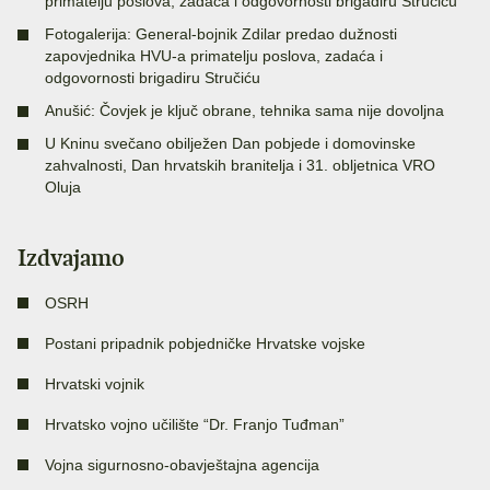
primatelju poslova, zadaća i odgovornosti brigadiru Stručiću
Fotogalerija: General-bojnik Zdilar predao dužnosti
zapovjednika HVU-a primatelju poslova, zadaća i
odgovornosti brigadiru Stručiću
Anušić: Čovjek je ključ obrane, tehnika sama nije dovoljna
U Kninu svečano obilježen Dan pobjede i domovinske
zahvalnosti, Dan hrvatskih branitelja i 31. obljetnica VRO
Oluja
Izdvajamo
OSRH
Postani pripadnik pobjedničke Hrvatske vojske
Hrvatski vojnik
Hrvatsko vojno učilište “Dr. Franjo Tuđman”
Vojna sigurnosno-obavještajna agencija