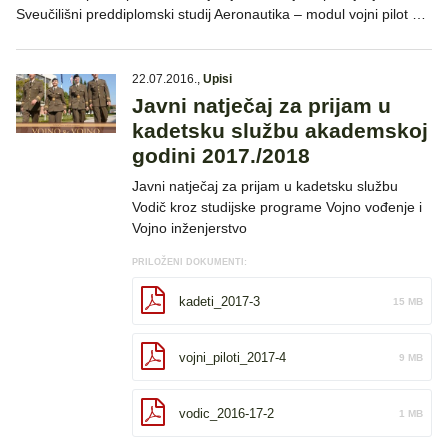
Sveučilišni preddiplomski studij Aeronautika – modul vojni pilot …
22.07.2016.
,
Upisi
Javni natječaj za prijam u
kadetsku službu akademskoj
godini 2017./2018
Javni natječaj za prijam u kadetsku službu
Vodič kroz studijske programe Vojno vođenje i
Vojno inženjerstvo
PRILOŽENI DOKUMENTI:
kadeti_2017-3
15 MB
vojni_piloti_2017-4
9 MB
vodic_2016-17-2
1 MB