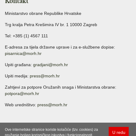
Kontakt
Ministarstvo obrane Republike Hrvatske
Trg kralja Petra Krešimira IV br. 1 10000 Zagreb
Tel: +385 (1) 4567 111
E-adresa za tijela državne uprave i za e-službene dopise:
pisarnica@morh.hr
Upiti građana:
gradjani@morh.hr
Upiti medija:
press@morh.hr
Zahtjevi za potpore Oružanih snaga i Ministarstva obrane:
potpora@morh.hr
Web uredništvo:
press@morh.hr
Ove internetske stranice koriste kolačiće (tzv. cookies) za
U redu
pružanje boljeg korisničkog iskustva i funkcionalnosti.