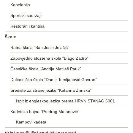
Kapelanija
Sportski sadržaji
Restoran i kantina
Škole
Ratna škola “Ban Josip Jelačić”
Zapovjedno stožerna škola “Blago Zadro”
Časnička škola “Andrija Matijaš Pauk”
Dočasnička škola “Damir Tomljanović Gavran”
Središte za strane jezike “Katarina Zrinska”
Ispit iz engleskog jezika prema HRVN STANAG 6001
Kadetska bojna “Predrag Matanović”
Kampovi kadeta
Vojni sveučilišni studijski programi