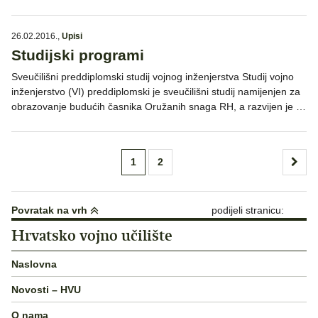
26.02.2016.
,
Upisi
Studijski programi
Sveučilišni preddiplomski studij vojnog inženjerstva Studij vojno
inženjerstvo (VI) preddiplomski je sveučilišni studij namijenjen za
obrazovanje budućih časnika Oružanih snaga RH, a razvijen je …
Brojevi
1
2
stranica
objava
Povratak na vrh
podijeli stranicu:
Hrvatsko vojno učilište
Naslovna
Novosti – HVU
O nama