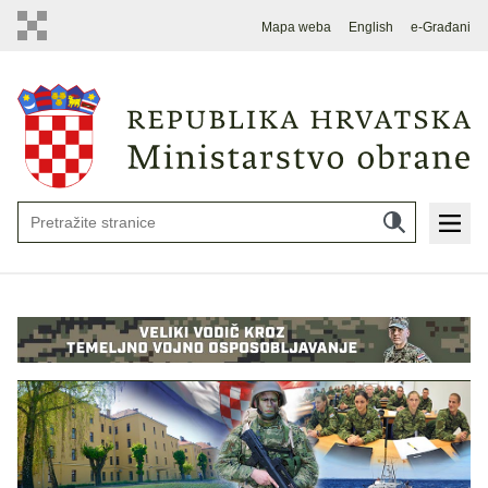
Mapa weba
English
e-Građani