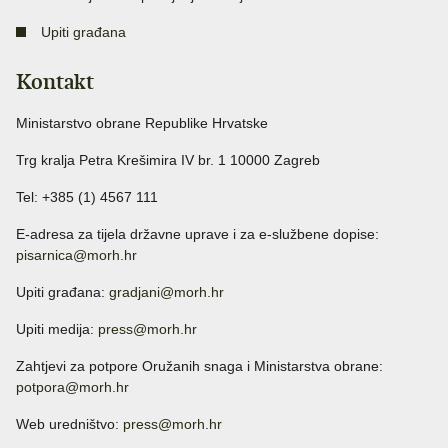
Upiti građana
Kontakt
Ministarstvo obrane Republike Hrvatske
Trg kralja Petra Krešimira IV br. 1 10000 Zagreb
Tel: +385 (1) 4567 111
E-adresa za tijela državne uprave i za e-službene dopise:
pisarnica@morh.hr
Upiti građana:
gradjani@morh.hr
Upiti medija:
press@morh.hr
Zahtjevi za potpore Oružanih snaga i Ministarstva obrane:
potpora@morh.hr
Web uredništvo:
press@morh.hr