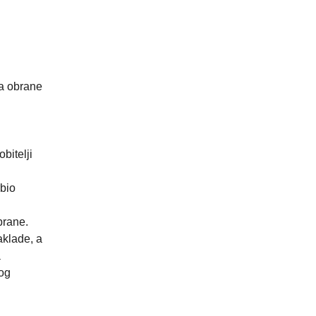
va obrane
bitelji
rbio
brane.
aklade, a
a
nog