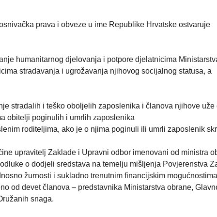
osnivačka prava i obveze u ime Republike Hrvatske ostvaruje
anje humanitarnog djelovanja i potpore djelatnicima Ministarst
icima stradavanja i ugrožavanja njihovog socijalnog statusa, a
je stradalih i teško oboljelih zaposlenika i članova njihove uže o
 obitelji poginulih i umrlih zaposlenika
nim roditeljima, ako je o njima poginuli ili umrli zaposlenik sk
 čine upravitelj Zaklade i Upravni odbor imenovani od ministra o
odluke o dodjeli sredstava na temelju mišljenja Povjerenstva Z
nosno žurnosti i sukladno trenutnim financijskim mogućnostim
eno od devet članova – predstavnika Ministarstva obrane, Glav
a Oružanih snaga.