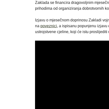
Zaklada se financira dragovoljnim mjeseč
prihodima od organiziranja dobrotvornih konc
Izjavu o mjesečnom doprinosu Zakladi voj
na
poveznici
, a ispisanu popunjenu izjavu 
ustrojstvene cjeline, koji će istu proslijed