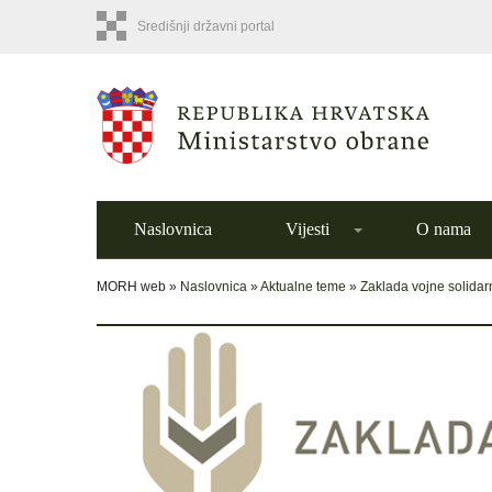
Središnji državni portal
Naslovnica
Vijesti
O nama
MORH web »
Naslovnica
»
Aktualne teme
»
Zaklada vojne solidar