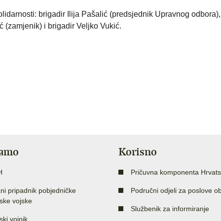
darnosti: brigadir Ilija Pašalić (predsjednik Upravnog odbora),
(zamjenik) i brigadir Veljko Vukić.
jamo
Korisno
H
Pričuvna komponenta Hrvats
ni pripadnik pobjedničke
Područni odjeli za poslove o
ske vojske
Službenik za informiranje
ski vojnik