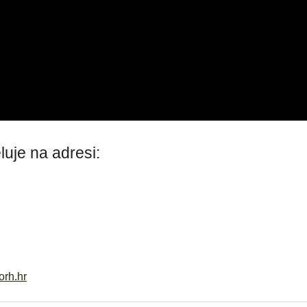
luje na adresi:
rh.hr