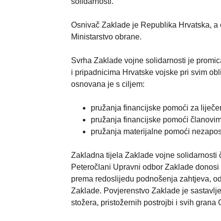
solidarnosti.
Osnivač Zaklade je Republika Hrvatska, a 
Ministarstvo obrane.
Svrha Zaklade vojne solidarnosti je promic
i pripadnicima Hrvatske vojske pri svim obl
osnovana je s ciljem:
pružanja financijske pomoći za liječen
pružanja financijske pomoći članovima
pružanja materijalne pomoći nezaposle
Zakladna tijela Zaklade vojne solidarnosti
Peteročlani Upravni odbor Zaklade donosi 
prema redoslijedu podnošenja zahtjeva, od
Zaklade. Povjerenstvo Zaklade je sastavlj
stožera, pristožernih postrojbi i svih gran