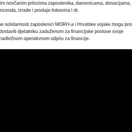
nim novčanim prilozima zaposlenika, darovnicama, donacijama,
erata, izrade i prodaje tiskovina i dr.
ne solidarnosti zaposlenici MORH-a i Hrvatske vojske mogu pro
dostaviti djelatniku zaduženom za financijske poslove svoje
iti nadležnom operativnom odjelu za financije.