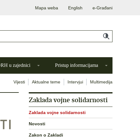
Mapa weba
English
e-Građani
H u zajednici
Pristup informacijama
Vijesti
Aktualne teme
Intervjui
Multimedija
Zaklada vojne solidarnosti
Zaklada vojne solidarnosti
Novosti
Zakon o Zakladi