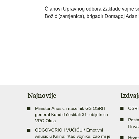
Članovi Upravnog odbora Zaklade vojne soli
Božić (zamjenica), brigadir Domagoj Adanić 
Najnovije
Izdva
Ministar Anušić i načelnik GS OSRH
OSR
general Kundid čestitali 31. obljetnicu
Posta
VRO Oluja
Hrvat
ODGOVORIO I VUČIĆU / Emotivni
Anušić u Kninu: ‘Kao vojniku, žao mi je
Hrvat