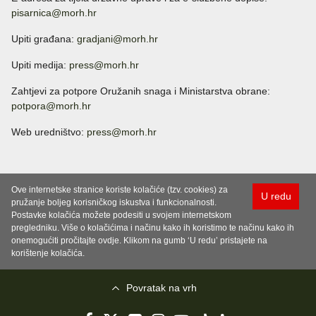
pisarnica@morh.hr
Upiti građana:
gradjani@morh.hr
Upiti medija:
press@morh.hr
Zahtjevi za potpore Oružanih snaga i Ministarstva obrane:
potpora@morh.hr
Web uredništvo:
press@morh.hr
Ove internetske stranice koriste kolačiće (tzv. cookies) za
U redu
pružanje boljeg korisničkog iskustva i funkcionalnosti.
Postavke kolačića možete podesiti u svojem internetskom
pregledniku. Više o kolačićima i načinu kako ih koristimo te načinu kako ih
onemogućiti pročitajte ovdje. Klikom na gumb ‘U redu’ pristajete na
korištenje kolačića.
Povratak na vrh