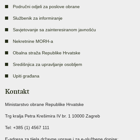
Područni odjeli za poslove obrane
Službenik za informiranje
Savjetovanje sa zainteresiranom javnošću
Nekretnine MORH-a
Obalna straža Republike Hrvatske
Središnjica za upravljanje osobljem
Upiti građana
Kontakt
Ministarstvo obrane Republike Hrvatske
Trg kralja Petra Krešimira IV br. 1 10000 Zagreb
Tel: +385 (1) 4567 111
E-adresa za tijela državne uprave i za e-službene dopise: