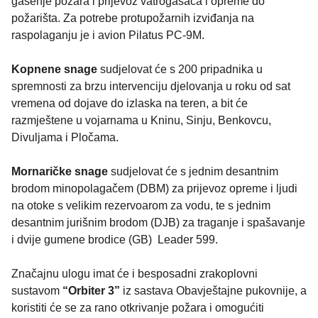
gašenje požara i prijevoz vatrogasaca i opreme do
požarišta. Za potrebe protupožarnih izviđanja na
raspolaganju je i avion Pilatus PC-9M.
Kopnene snage
sudjelovat će s 200 pripadnika u
spremnosti za brzu intervenciju djelovanja u roku od sat
vremena od dojave do izlaska na teren, a bit će
razmještene u vojarnama u Kninu, Sinju, Benkovcu,
Divuljama i Pločama.
Mornaričke snage
sudjelovat će s jednim desantnim
brodom minopolagačem (DBM) za prijevoz opreme i ljudi
na otoke s velikim rezervoarom za vodu, te s jednim
desantnim jurišnim brodom (DJB) za traganje i spašavanje
i dvije gumene brodice (GB) Leader 599.
Značajnu ulogu imat će i besposadni zrakoplovni
sustavom
“Orbiter 3”
iz sastava Obavještajne pukovnije, a
koristiti će se za rano otkrivanje požara i omogućiti