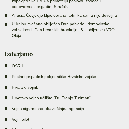
zapovjednika HVU-a primatelju poslova, zadaća i
odgovornosti brigadiru Stručiću
Anušić: Čovjek je ključ obrane, tehnika sama nije dovoljna
U Kninu svečano obilježen Dan pobjede i domovinske
zahvalnosti, Dan hrvatskih branitelja i 31. obljetnica VRO
Oluja
Izdvajamo
OSRH
Postani pripadnik pobjedničke Hrvatske vojske
Hrvatski vojnik
Hrvatsko vojno učilište “Dr. Franjo Tuđman”
Vojna sigurnosno-obavještajna agencija
Vojni pilot