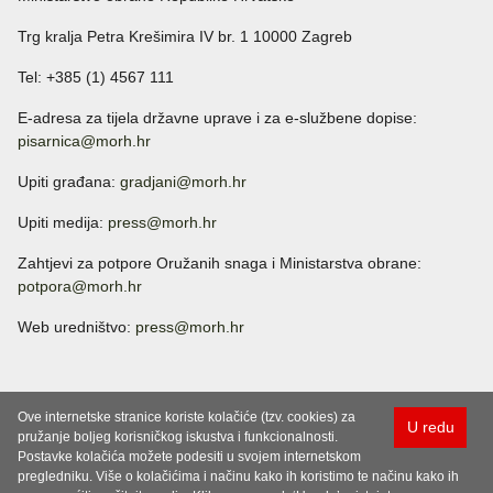
Trg kralja Petra Krešimira IV br. 1 10000 Zagreb
Tel: +385 (1) 4567 111
E-adresa za tijela državne uprave i za e-službene dopise:
pisarnica@morh.hr
Upiti građana:
gradjani@morh.hr
Upiti medija:
press@morh.hr
Zahtjevi za potpore Oružanih snaga i Ministarstva obrane:
potpora@morh.hr
Web uredništvo:
press@morh.hr
Ove internetske stranice koriste kolačiće (tzv. cookies) za
U redu
pružanje boljeg korisničkog iskustva i funkcionalnosti.
Postavke kolačića možete podesiti u svojem internetskom
pregledniku. Više o kolačićima i načinu kako ih koristimo te načinu kako ih