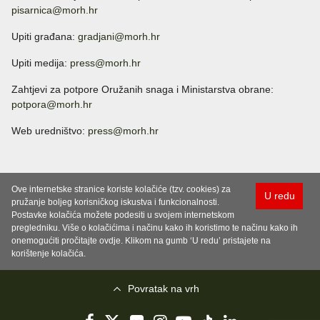
pisarnica@morh.hr
Upiti građana:
gradjani@morh.hr
Upiti medija:
press@morh.hr
Zahtjevi za potpore Oružanih snaga i Ministarstva obrane:
potpora@morh.hr
Web uredništvo:
press@morh.hr
Ove internetske stranice koriste kolačiće (tzv. cookies) za
U redu
pružanje boljeg korisničkog iskustva i funkcionalnosti.
Postavke kolačića možete podesiti u svojem internetskom
pregledniku. Više o kolačićima i načinu kako ih koristimo te načinu kako ih
onemogućiti pročitajte ovdje. Klikom na gumb ‘U redu’ pristajete na
korištenje kolačića.
Povratak na vrh