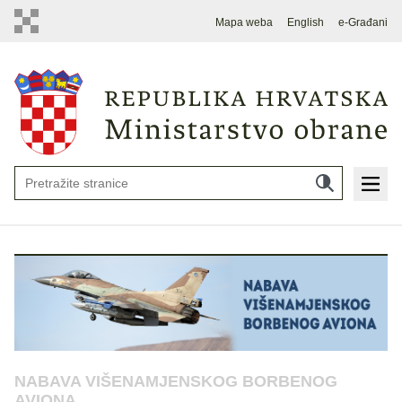
Mapa weba
English
e-Građani
NABAVA VIŠENAMJENSKOG BORBENOG
AVIONA