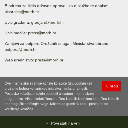
E-adresa za tijela državne uprave i za e-službene dopise:
pisarnica@morh.hr
Upiti građana:
gradjani@morh.hr
Upiti medija:
press@morh.hr
Zahtjevi za potpore Oružanih snaga i Ministarstva obrane:
potpora@morh.hr
Web uredništvo:
press@morh.hr
Ove internetske stranice koriste kolačiće (tzv. cookies) za
U redu
pružanje boljeg korisničkog iskustva i funkcionalnosti.
Postavke kolačića možete podesiti u svojem internetskom
pregledniku. Više o kolačićima i načinu kako ih koristimo te načinu kako ih
onemogućiti pročitajte ovdje. Klikom na gumb ‘U redu’ pristajete na
korištenje kolačića.
Povratak na vrh